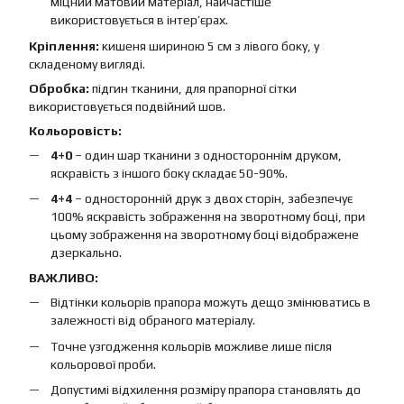
міцний матовий матеріал, найчастіше
використовується в інтер’єрах.
Кріплення:
кишеня шириною 5 см з лівого боку, у
складеному вигляді.
Обробка:
підгин тканини, для прапорної сітки
використовується подвійний шов.
Кольоровість:
4+0
– один шар тканини з одностороннім друком,
яскравість з іншого боку складає 50-90%.
4+4
– односторонній друк з двох сторін, забезпечує
100% яскравість зображення на зворотному боці, при
цьому зображення на зворотному боці відображене
дзеркально.
ВАЖЛИВО:
Відтінки кольорів прапора можуть дещо змінюватись в
залежності від обраного матеріалу.
Точне узгодження кольорів можливе лише після
кольорової проби.
Допустимі відхилення розміру прапора становлять до