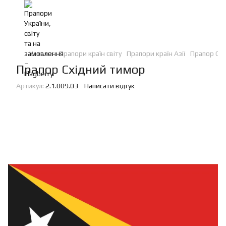
Каталог
Прапори країн світу
Прапори країн Азії
Прапор Схі
Прапор Східний тимор
Артикул:
2.1.009.03
Написати відгук