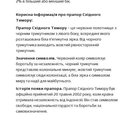
2% в більший або менший бік.
Корисна інформація про прапор Східного
Тимору:
Прапор Східного Тимору
– це червоне полотнище з
чорним трикутником з лівого боку, всередині якого
розташована біла п'ятикутна зірка. Від чорного
трикутника виходить жовтий рівносторонній
трикутник.
Значення символів.
Червоний колір символізує
боротьбу за незалежність, чорний трикутник
представляє колоніальне минуле, жовтий трикутник
символізує сліди колонізації, а біла зірка є символом
миру та надії для майбутнього.
Історія появи прапора.
Прапор Східного Тимору був
офіційно прийнятий 20 травня 2002 року, коли країна
отримала незалежність від Індонезії. Він став символом
свободи, національної гордості та боротьби за
самовизначення.