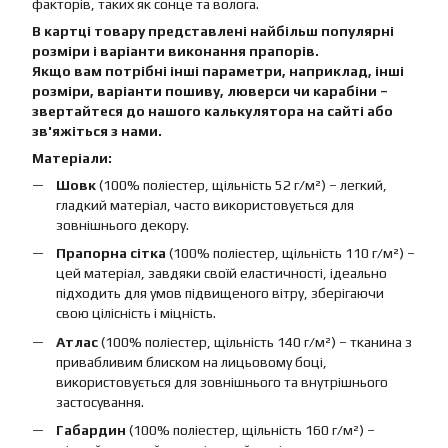
факторів, таких як сонце та волога.
В картці товару представлені найбільш популярні
розміри і варіанти виконання прапорів.
Якщо вам потрібні інші параметри, наприклад, інші
розміри, варіанти пошиву, люверси чи карабіни –
звертайтеся до нашого калькулятора на сайті або
зв'яжіться з нами.
Матеріали:
Шовк
(100% поліестер, щільність 52 г/м²) – легкий,
гладкий матеріал, часто використовується для
зовнішнього декору.
Прапорна сітка
(100% поліестер, щільність 110 г/м²) –
цей матеріал, завдяки своїй еластичності, ідеально
підходить для умов підвищеного вітру, зберігаючи
свою цілісність і міцність.
Атлас
(100% поліестер, щільність 140 г/м²) – тканина з
привабливим блиском на лицьовому боці,
використовується для зовнішнього та внутрішнього
застосування.
Габардин
(100% поліестер, щільність 160 г/м²) –