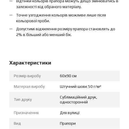
Відтінки кольорів прапора можуть дещо змінюватись в
залежності від обраного матеріалу.
Точне узгодження кольорів можливе лише після
кольорової проби.
Допустимі відхилення розміру прапора становлять до
2% в більший або менший бік.
Характеристики
Розмір виробу
60х90 см
Матеріал виробу
Штучний шовк 50 г/м²
Сублімаційний друк,
Тип друку
односторонній
Призначення
Для вулиці
Вид
Прапори