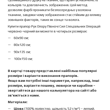
сублімаційного друку на тканині, що гарантує насиченість
кольорів та довговічність зображення. Цей метод
дозволяє фарбі проникати безпосередньо у волокна
тканини, завдяки чому зображення стає стійким до впливу
зовнішніх факторів, таких як сонце та волога.
Купити прапор Рух Опору Півночі Сил Спеціальних Операцій
червоно-чорний ви можете в чотирьох розмірах:
60х90 см;
80х120 см;
90х135 см;
100х150 см;
В картці товару представлені найбільш популярні
розміри і варіанти виконання прапорів.
Якщо вам потрібні інші параметри, наприклад, інші
розміри, варіанти пошиву, люверси чи карабіни –
звертайтеся до нашого калькулятора на сайті або
зв'яжіться з нами.
Матеріали:
Шовк
(100% поліестер, щільність 52 г/м²) – легкий,