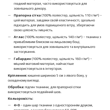
гладкий матеріал, часто використовується для
зовнішнього декору.
Прапорна сітка
(100% поліестер, щільність 110 г/м²) –
цей матеріал, завдяки своїй еластичності, ідеально
підходить для умов підвищеного вітру, зберігаючи
свою цілісність і міцність.
Атлас
(100% поліестер, щільність 140 г/м²) – тканина з
привабливим блиском на лицьовому боці,
використовується для зовнішнього та внутрішнього
застосування.
Габардин
(100% поліестер, щільність 160 г/м²) –
міцний матовий матеріал, найчастіше
використовується в інтер’єрах.
Кріплення:
кишеня шириною 5 см з лівого боку, у
складеному вигляді.
Обробка:
підгин тканини, для прапорної сітки
використовується подвійний шов.
Кольоровість:
4+0
– один шар тканини з одностороннім друком,