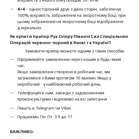
яскравість з іншого боку складає 50-90%.
4+4
– односторонній друк з двох сторін, забезпечує
100% яскравість зображення на зворотному боці, при
цьому зображення на зворотному боці відображене
дзеркально.
Як купити прапор Рух Опору Півночі Сил Спеціальних
Операцій червоно-чорний в Києві та Україні?
Замовити прапор можете одним з таких способів:
Оформлюйте замовлення через кошик в будь-який
час.
Якщо замовлення створено в робочий час, ми
зв'яжемося з Вами протягом 10 хвилин. Якщо у
неробочий - у найближчий робочий день.
Телефонуйте нам, завжди з задоволенням
проконсультуємо і відповімо на всі запитання
Пишіть в Telegram чи Viber.
Працюємо: Пн-Пт. З 9 до 17
ВАЖЛИВО: