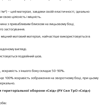
г/м²) – цей матеріал, завдяки своїй еластичності, ідеально
свою цілісність і міцність.
канина з привабливим блиском на лицьовому боці,
го застосування.
 – міцний матовий матеріал, найчастіше використовується в
ладеному вигляді.
ристовується подвійний шов.
яскравість з іншого боку складає 50-90%.
ечує 100% яскравість зображення на зворотному боці, при цьому
еркально.
 територіальної оборони «Схід» (РУ Сил ТрО «Схід»)
бів: