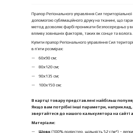
Прапор Регіонального управління Сил територіальної 
допомогою сублімаційного друку на тканині, що гара
метод дозволяє фарбі проникати безпосередньо у во
впливу зовнішніх факторів, таких як сонце та волога.
Купити прапор Регіонального управління Сил територі
в п’яти розмірах:
60х90 см;
80х120 см;
90х135 см;
100х150 см;
В картці товару представлені найбільш популяр
Якщо вам потрібні інші параметри, наприклад, 
звертайтеся до нашого калькулятора на сайті а
Матеріали:
Шовк
(100% поліестер, щільність 52 г/м²) – легк