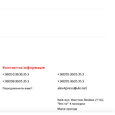
Контактна інформація
+380503836353
+380953605353
+380983605353
+380953605353
alex4press@ukr.net
Передзвонити вам?
Київ вул. Вікетнія Хвойки 21 БЦ
"Веста" 4 прохідна
Мапа проїзду