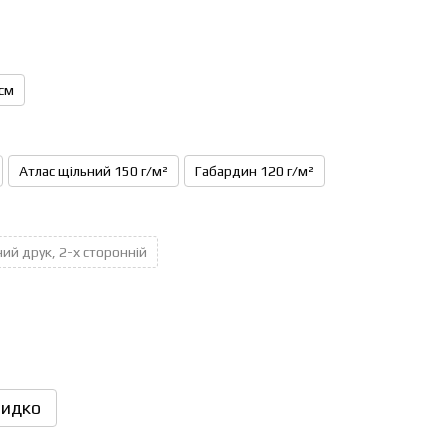
см
Атлас щільний 150 г/м²
Габардин 120 г/м²
ий друк, 2-х сторонній
идко