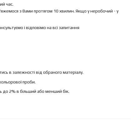
й час.
яжемося з Вами протягом 10 хвилин. Якщо у неробочий - у
ультуємо і відповімо на всі запитання
ись в залежності від обраного матеріалу.
кольорової проби.
ь до 2% в більший або менший бік.