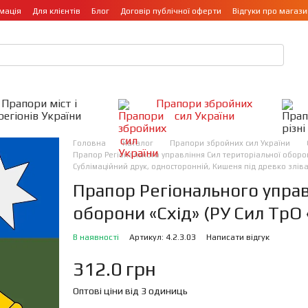
мація
Для клієнтів
Блог
Договір публічної оферти
Відгуки про магази
Прапори міст і
Прапори збройних
регіонів України
сил України
Головна
Каталог
Прапори збройних сил України
Прапор Регіонального управління Сил територіальної оборони 
Сублімаційний друк, односторонній, Кишеня під древко злів
Прапор Регіонального управ
оборони «Схід» (РУ Сил ТрО 
В наявності
Артикул: 4.2.3.03
Написати відгук
312.0 грн
Оптові ціни від 3 одиниць