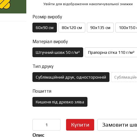
Увійти
для відображення накопичувальної знижки
%
Розмір виробу
60х90 см
80х120 см
90х135 см
100х150 
Матеріал виробу
Штучний шовк 50 г/м²
Прапорна сітка 110 г/м²
Тип друку
Сублімаційний друк, односторонній
Сублімаційн
Пошиття
Кишеня під древко зліва
Купити
Замовити шв
Опис