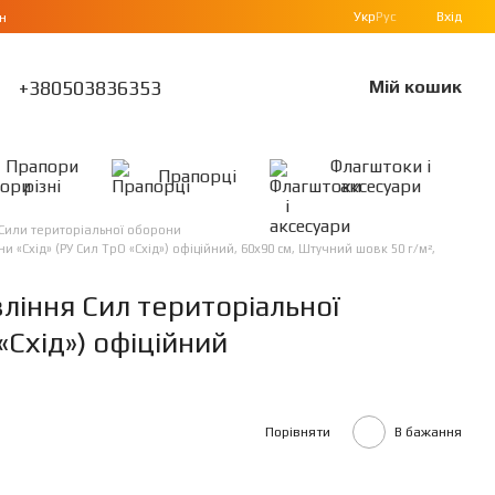
Укр
Рус
Вхід
н
+380503836353
Мій кошик
Прапори
Флагштоки і
Прапорці
різні
аксесуари
Сили територіальної оборони
«Схід» (РУ Сил ТрО «Схід») офіційний, 60х90 см, Штучний шовк 50 г/м²,
а
ління Сил територіальної
«Схід») офіційний
Порівняти
В бажання