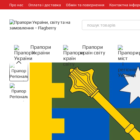
Перейти до основного контенту
Про нас
Оплата і доставка
Обмін та повернення
Контактна інфор
Прапори
Прапори
України
країн світу