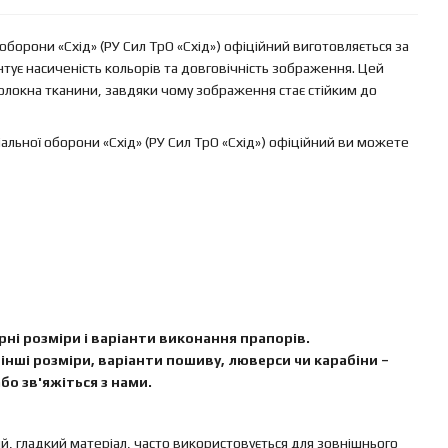
оборони «Схід» (РУ Сил ТрО «Схід») офіційний виготовляється за
нтує насиченість кольорів та довговічність зображення. Цей
локна тканини, завдяки чому зображення стає стійким до
альної оборони «Схід» (РУ Сил ТрО «Схід») офіційний ви можете
ні розміри і варіанти виконання прапорів.
інші розміри, варіанти пошиву, люверси чи карабіни –
бо зв'яжіться з нами.
ий, гладкий матеріал, часто використовується для зовнішнього