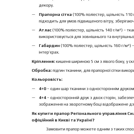
декору.
Прапорна сітка
(100% поліестер, щільність 110 
підходить для умов підвищеного вітру, зберігаючи 
Атлас
(100% поліестер, щільність 140 г/м²) – т
використовується для зовнішнього та внутрішньо
Габардин
(100% поліестер, щільність 160 г/м²)
інтер’єрах.
Кріплення:
кишеня шириною 5 см з лівого боку, у ск
Обробка:
підгин тканини, для прапорної сітки вико
Кольоровість:
4+0
– один шар тканини з одностороннім друком, 
4+4
– односторонній друк з двох сторін, забезп
зображення на зворотному боці відображене дз
Як купити прапор Регіонального управління Сил
офіційний в Києві та Україні?
Замовити прапор можете одним з таких спосо