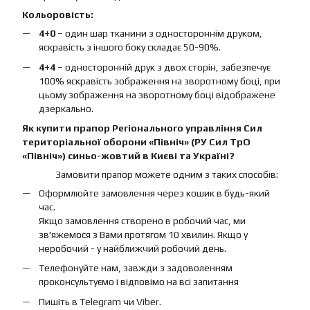
Кольоровість:
4+0
– один шар тканини з одностороннім друком,
яскравість з іншого боку складає 50-90%.
4+4
– односторонній друк з двох сторін, забезпечує
100% яскравість зображення на зворотному боці, при
цьому зображення на зворотному боці відображене
дзеркально.
Як купити прапор Регіонального управління Сил
територіальної оборони «Північ» (РУ Сил ТрО
«Північ») синьо-жовтий в Києві та Україні?
Замовити прапор можете одним з таких способів:
Оформлюйте замовлення через кошик в будь-який
час.
Якщо замовлення створено в робочий час, ми
зв'яжемося з Вами протягом 10 хвилин. Якщо у
неробочий - у найближчий робочий день.
Телефонуйте нам, завжди з задоволенням
проконсультуємо і відповімо на всі запитання
Пишіть в Telegram чи Viber.