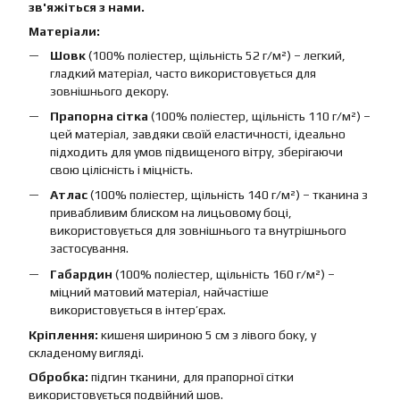
зв'яжіться з нами.
Матеріали:
Шовк
(100% поліестер, щільність 52 г/м²) – легкий,
гладкий матеріал, часто використовується для
зовнішнього декору.
Прапорна сітка
(100% поліестер, щільність 110 г/м²) –
цей матеріал, завдяки своїй еластичності, ідеально
підходить для умов підвищеного вітру, зберігаючи
свою цілісність і міцність.
Атлас
(100% поліестер, щільність 140 г/м²) – тканина з
привабливим блиском на лицьовому боці,
використовується для зовнішнього та внутрішнього
застосування.
Габардин
(100% поліестер, щільність 160 г/м²) –
міцний матовий матеріал, найчастіше
використовується в інтер’єрах.
Кріплення:
кишеня шириною 5 см з лівого боку, у
складеному вигляді.
Обробка:
підгин тканини, для прапорної сітки
використовується подвійний шов.