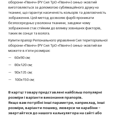
оборони «Північ» (РУ Сил ТрО «Північ») синьо-жовтий
виготовляється за допомогою сублімаційного друку на
тканині, що гарантує насиченість кольорів та довговічність
зображення. Цей метод дозволяє фарбі проникати
безпосередньо у волокна тканини, завдяки чому
зображення стає стійким до впливу зовнішніх факторів,
таких як сонце та волога.
Купити прапор Регіонального управління Сил територіальної
оборони «Північ» (РУ Сил ТрО «Північ») синьо-жовтий ви
можете в п’яти розмірах:
60х90 см;
80х120 см;
90х135 см;
100х150 см;
В картці товару представлені найбільш популярні
розміри і варіанти виконання прапорів.
Якщо вам потрібні інші параметри, наприклад, інші
розміри, варіанти пошиву, люверси чи карабіни –
звертайтеся до нашого калькулятора на сайті або