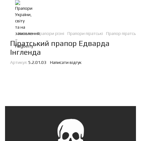
Каталог
Прапори різні
Прапори піратські
Прапор піратськи
Піратський прапор Едварда
Інгленда
Артикул:
5.2.01.03
Написати відгук