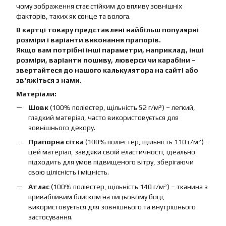
чому зображення стає стійким до впливу зовнішніх
факторів, таких як сонце та волога.
В картці товару представлені найбільш популярні
розміри і варіанти виконання прапорів.
Якщо вам потрібні інші параметри, наприклад, інші
розміри, варіанти пошиву, люверси чи карабіни –
звертайтеся до нашого калькулятора на сайті або
зв'яжіться з нами.
Матеріали:
Шовк
(100% поліестер, щільність 52 г/м²) – легкий,
гладкий матеріал, часто використовується для
зовнішнього декору.
Прапорна сітка
(100% поліестер, щільність 110 г/м²) –
цей матеріал, завдяки своїй еластичності, ідеально
підходить для умов підвищеного вітру, зберігаючи
свою цілісність і міцність.
Атлас
(100% поліестер, щільність 140 г/м²) – тканина з
привабливим блиском на лицьовому боці,
використовується для зовнішнього та внутрішнього
застосування.