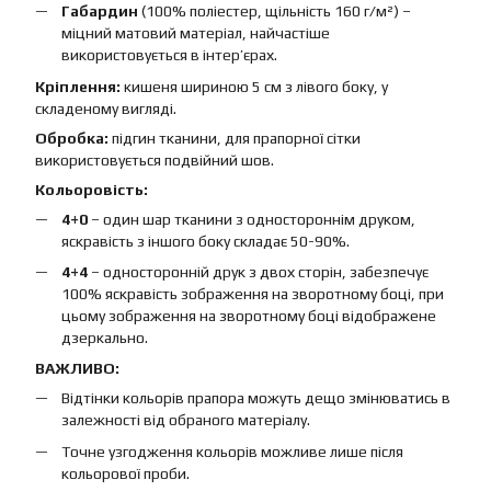
Габардин
(100% поліестер, щільність 160 г/м²) –
міцний матовий матеріал, найчастіше
використовується в інтер’єрах.
Кріплення:
кишеня шириною 5 см з лівого боку, у
складеному вигляді.
Обробка:
підгин тканини, для прапорної сітки
використовується подвійний шов.
Кольоровість:
4+0
– один шар тканини з одностороннім друком,
яскравість з іншого боку складає 50-90%.
4+4
– односторонній друк з двох сторін, забезпечує
100% яскравість зображення на зворотному боці, при
цьому зображення на зворотному боці відображене
дзеркально.
ВАЖЛИВО:
Відтінки кольорів прапора можуть дещо змінюватись в
залежності від обраного матеріалу.
Точне узгодження кольорів можливе лише після
кольорової проби.