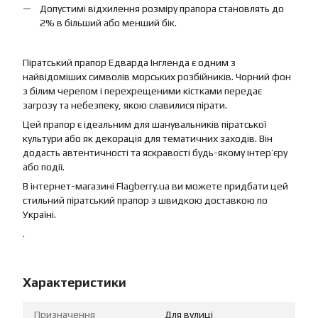
Допустимі відхилення розміру прапора становлять до
2% в більший або менший бік.
Піратський прапор Едварда Інгленда є одним з
найвідоміших символів морських розбійників. Чорний фон
з білим черепом і перехрещеними кістками передає
загрозу та небезпеку, якою славилися пірати.
Цей прапор є ідеальним для шанувальників піратської
культури або як декорація для тематичних заходів. Він
додасть автентичності та яскравості будь-якому інтер’єру
або події.
В інтернет-магазині Flagberry.ua ви можете придбати цей
стильний піратський прапор з швидкою доставкою по
Україні.
.
Характеристики
Призначення
Для вулиці