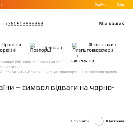
Укр
Рус
Вхід
н
+380503836353
Мій кошик
Прапори
Флагштоки і
Прапорці
різні
аксесуари
Прапори Військово-Морських Сил України (ВМС ЗСУ)
ї піхоти України
ий шовк 50 г/м², Сублімаційний друк, односторонній, Кишеня під древко
аїни – символ відваги на чорно-
Порівняти
В бажання