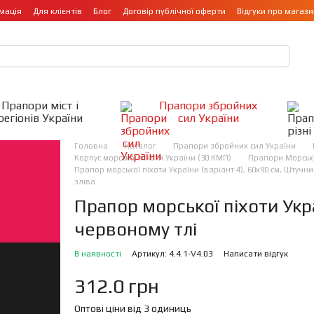
мація
Для клієнтів
Блог
Договір публічної оферти
Відгуки про магази
Прапори міст і
Прапори збройних
регіонів України
сил України
Головна
Каталог
Прапори збройних сил України
Корпус морської піхоти України (30 КМП)
Прапори Морсько
Прапор морської піхоти України (варіант 4), 60х90 см, Штучн
зліва
Прапор морської піхоти Укр
червоному тлі
В наявності
Артикул: 4.4.1-V4.03
Написати відгук
312.0 грн
Оптові ціни від 3 одиниць