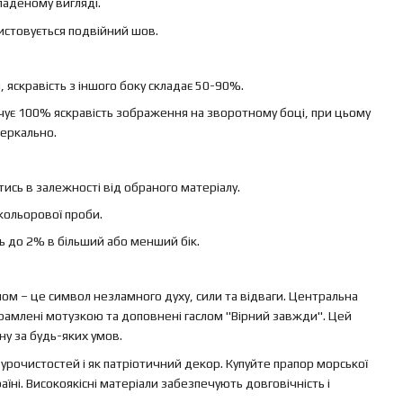
ладеному вигляді.
ристовується подвійний шов.
яскравість з іншого боку складає 50-90%.
ечує 100% яскравість зображення на зворотному боці, при цьому
еркально.
ись в залежності від обраного матеріалу.
кольорової проби.
ь до 2% в більший або менший бік.
ом – це символ незламного духу, сили та відваги. Центральна
брамлені мотузкою та доповнені гаслом "Вірний завжди". Цей
ну за будь-яких умов.
 урочистостей і як патріотичний декор. Купуйте прапор морської
раїні. Високоякісні матеріали забезпечують довговічність і