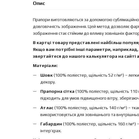
Опис
Прапори виготовляються за допомогою сублімаційного
довговічність зображення. Цей метод дозволяє фар
зображення стає стійким до впливу зовнішніх факторі
В картці товару представлені найбільш популяр
Якщо вам потрібні інші параметри, наприклад, 
звертайтеся до нашого калькулятора на сайті а
Матеріали:
Шовк
(100% поліестер, щільність 52 г/м²) – легк
декору.
Прапорна сітка
(100% поліестер, щільність 110 
підходить для умов підвищеного вітру, зберігаючи 
Атлас
(100% поліестер, щільність 140 г/м²) – т
використовується для зовнішнього та внутрішньо
Габардин
(100% поліестер, щільність 160 г/м²)
інтер’єрах.