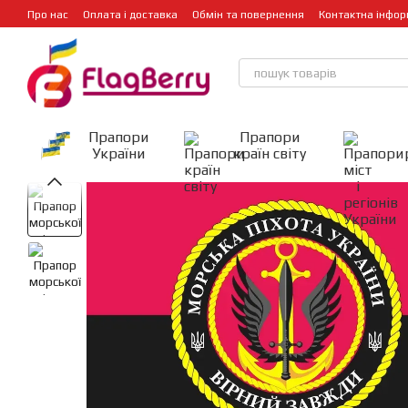
Перейти до основного контенту
Про нас
Оплата і доставка
Обмін та повернення
Контактна інфор
Прапори
Прапори
України
країн світу