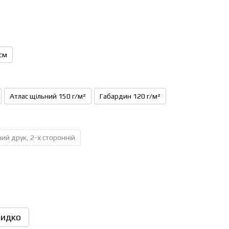
см
Атлас щільний 150 г/м²
Габардин 120 г/м²
ий друк, 2-х сторонній
идко