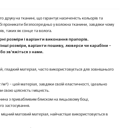
 друку на тканині, що гарантує насиченість кольорів та
бі проникати безпосередньо у волокна тканини, завдяки чому
в, таких як сонце та волога.
ні розміри і варіанти виконання прапорів.
інші розміри, варіанти пошиву, люверси чи карабіни –
бо зв'яжіться з нами.
ий, гладкий матеріал, часто використовується для зовнішнього
г/м²) – цей матеріал, завдяки своїй еластичності, ідеально
свою цілісність і міцність.
канина з привабливим блиском на лицьовому боці,
го застосування.
 – міцний матовий матеріал, найчастіше використовується в