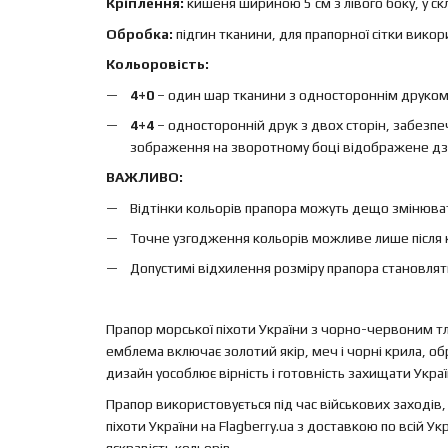
Кріплення:
кишеня шириною 5 см з лівого боку, у ск
Обробка:
підгин тканини, для прапорної сітки вико
Кольоровість:
4+0
– один шар тканини з одностороннім друком, 
4+4
– односторонній друк з двох сторін, забезп
зображення на зворотному боці відображене дз
ВАЖЛИВО:
Відтінки кольорів прапора можуть дещо змінюват
Точне узгодження кольорів можливе лише після 
Допустимі відхилення розміру прапора становлят
Прапор морської піхоти України з чорно-червоним тл
емблема включає золотий якір, меч і чорні крила, о
дизайн уособлює вірність і готовність захищати Украї
Прапор використовується під час військових заходів,
піхоти України на Flagberry.ua з доставкою по всій Ук
яскравість кольорів.