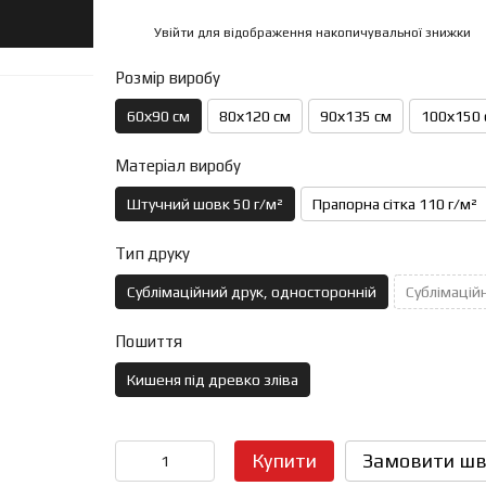
Увійти
для відображення накопичувальної знижки
%
Розмір виробу
60х90 см
80х120 см
90х135 см
100х150 
Матеріал виробу
Штучний шовк 50 г/м²
Прапорна сітка 110 г/м²
Тип друку
Сублімаційний друк, односторонній
Сублімаційн
Пошиття
Кишеня під древко зліва
Купити
Замовити шв