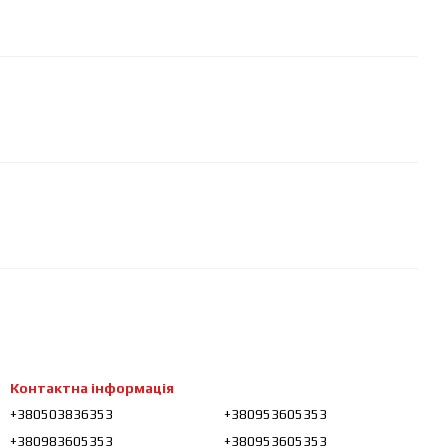
Контактна інформація
+380503836353
+380953605353
+380983605353
+380953605353