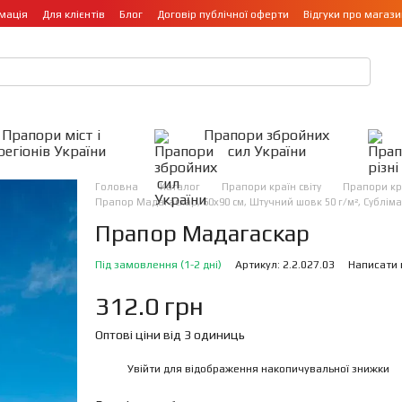
мація
Для клієнтів
Блог
Договір публічної оферти
Відгуки про магази
Прапори міст і
Прапори збройних
регіонів України
сил України
Головна
Каталог
Прапори країн світу
Прапори кр
Прапор Мадагаскар, 60х90 см, Штучний шовк 50 г/м², Субліма
Прапор Мадагаскар
Під замовлення (1-2 дні)
Артикул: 2.2.027.03
Написати 
312.0 грн
Оптові ціни від 3 одиниць
Увійти
для відображення накопичувальної знижки
%