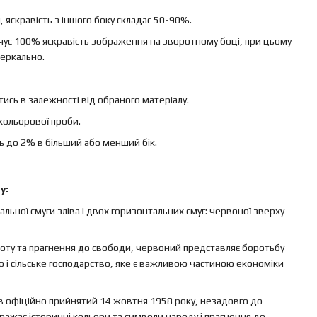
яскравість з іншого боку складає 50-90%.
ечує 100% яскравість зображення на зворотному боці, при цьому
еркально.
ись в залежності від обраного матеріалу.
кольорової проби.
ь до 2% в більший або менший бік.
у:
альної смуги зліва і двох горизонтальних смуг: червоної зверху
тоту та прагнення до свободи, червоний представляє боротьбу
ію і сільське господарство, яке є важливою частиною економіки
в офіційно прийнятий 14 жовтня 1958 року, незадовго до
ражає історичні кольори та символи народу і прагнення до