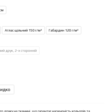
см
Атлас щільний 150 г/м²
Габардин 120 г/м²
ий друк, 2-х сторонній
идко
 друку на тканині, що гарантує насиченість кольорів та