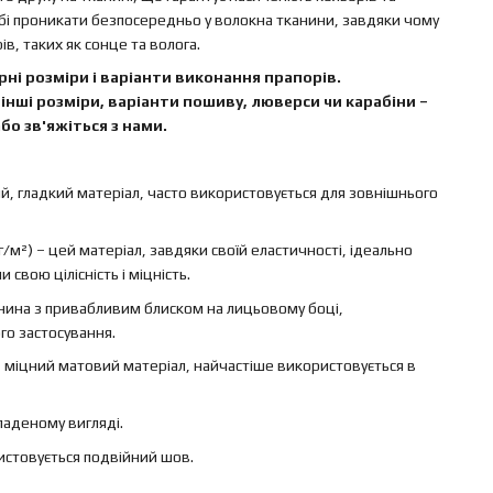
бі проникати безпосередньо у волокна тканини, завдяки чому
в, таких як сонце та волога.
ні розміри і варіанти виконання прапорів.
інші розміри, варіанти пошиву, люверси чи карабіни –
бо зв'яжіться з нами.
ий, гладкий матеріал, часто використовується для зовнішнього
г/м²) – цей матеріал, завдяки своїй еластичності, ідеально
свою цілісність і міцність.
канина з привабливим блиском на лицьовому боці,
го застосування.
 – міцний матовий матеріал, найчастіше використовується в
ладеному вигляді.
ристовується подвійний шов.