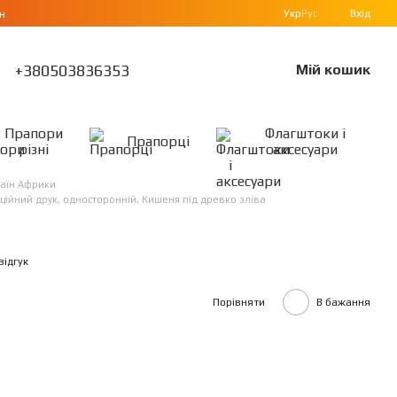
Укр
Рус
Вхід
н
+380503836353
Мій кошик
Прапори
Флагштоки і
Прапорці
різні
аксесуари
аїн Африки
ційний друк, односторонній, Кишеня під древко зліва
відгук
Порівняти
В бажання