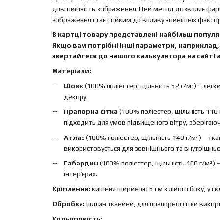
довговічність зображення. Цей метод дозволяє фар
зображення стає стійким до впливу зовнішніх факторі
В картці товару представлені найбільш популяр
Якщо вам потрібні інші параметри, наприклад, 
звертайтеся до нашого калькулятора на сайті а
Матеріали:
Шовк
(100% поліестер, щільність 52 г/м²) – легк
декору.
Прапорна сітка
(100% поліестер, щільність 110 
підходить для умов підвищеного вітру, зберігаючи 
Атлас
(100% поліестер, щільність 140 г/м²) – т
використовується для зовнішнього та внутрішньо
Габардин
(100% поліестер, щільність 160 г/м²)
інтер’єрах.
Кріплення:
кишеня шириною 5 см з лівого боку, у ск
Обробка:
підгин тканини, для прапорної сітки вико
Кольоровість: