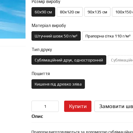
Розмір виробу
60х90 см
80х120 см
90х135 см
100х150 
Матеріал виробу
Штучний шовк 50 г/м²
Прапорна сітка 110 г/м²
Тип друку
Сублімаційний друк, односторонній
Сублімаційн
Пошиття
Кишеня під древко зліва
Купити
Замовити шв
Опис
Прапори виготовляються за допомогою сублімаційного