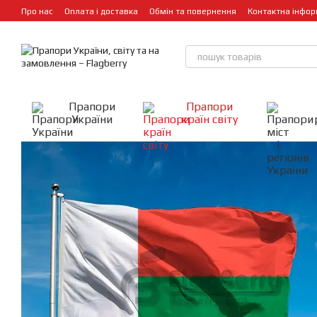
Перейти до основного контенту
Про нас
Оплата і доставка
Обмін та повернення
Контактна інфор
Прапори
Прапори
України
країн світу