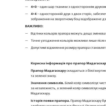
4+0
– один шар тканини з одностороннім друком, 
4+4
– односторонній друк з двох сторін, забезп
зображення на зворотному боці відображене дз
ВАЖЛИВО:
Відтінки кольорів прапора можуть дещо змінюват
Точне узгодження кольорів можливе лише після 
Допустимі відхилення розміру прапора становлят
Корисна інформація про прапор Мадагаскар
Прапор Мадагаскару
складається з білої вертик
та зеленої знизу.
Значення символів.
Білий колір символізує чис
за незалежність, а зелений колір символізує над
Мадагаскару.
Історія появи прапора.
Прапор Мадагаскару бу
здобуття незалежності від Франції. Прапор відоб