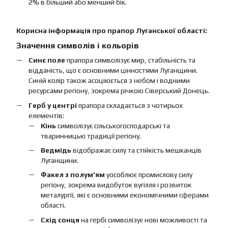
2% в більший або менший бік.
Корисна інформація про прапор Луганської області:
Значення символів і кольорів
Синє поле
прапора символізує мир, стабільність та
відданість, що є основними цінностями Луганщини.
Синій колір також асоціюється з небом і водними
ресурсами регіону, зокрема річкою Сіверський Донець.
Герб у центрі
прапора складається з чотирьох
елементів:
Кінь
символізує сільськогосподарські та
тваринницькі традиції регіону.
Ведмідь
відображає силу та стійкість мешканців
Луганщини.
Факел з полум'ям
уособлює промислову силу
регіону, зокрема видобуток вугілля і розвиток
металургії, які є основними економічними сферами
області.
Схід сонця
на гербі символізує нові можливості та