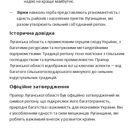
надію на краще майбутнє.
Зірки
навколо герба представляють різноманітність і
єдність районів і населених пунктів Луганщини, які
разом утворюють сильний і об’єднаний регіон.
Історична довідка
Луганська область є промисловим серцем сходу України, з
багатими ресурсами та потужними металургійними
підприємствами. Традиції регіону тісно пов'язані з сільським
господарством та вугільною промисловістю. Прапор
Луганської області відображає всі ці ключові аспекти — від
багатого сільськогосподарського минулого до сильних
індустріальних традицій.
Офіційне затвердження
Прапор Луганської області був офіційно затверджений як
символ регіону, що підкреслює його багатогранність,
природні багатства і важливість для економіки України. Він
є уособленням єдності та сили мешканців Луганщини, які
роблять важливий внесок у розвиток країни.