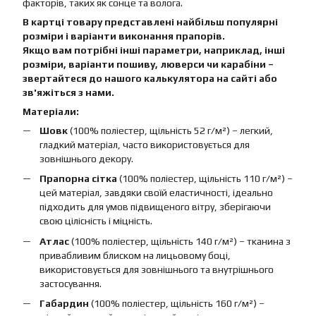
факторів, таких як сонце та волога.
В картці товару представлені найбільш популярні
розміри і варіанти виконання прапорів.
Якщо вам потрібні інші параметри, наприклад, інші
розміри, варіанти пошиву, люверси чи карабіни –
звертайтеся до нашого калькулятора на сайті або
зв'яжіться з нами.
Матеріали:
Шовк
(100% поліестер, щільність 52 г/м²) – легкий,
гладкий матеріал, часто використовується для
зовнішнього декору.
Прапорна сітка
(100% поліестер, щільність 110 г/м²) –
цей матеріал, завдяки своїй еластичності, ідеально
підходить для умов підвищеного вітру, зберігаючи
свою цілісність і міцність.
Атлас
(100% поліестер, щільність 140 г/м²) – тканина з
привабливим блиском на лицьовому боці,
використовується для зовнішнього та внутрішнього
застосування.
Габардин
(100% поліестер, щільність 160 г/м²) –