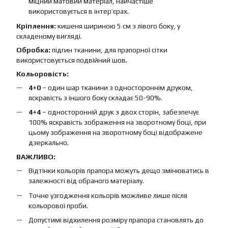
міцний матовий матеріал, найчастіше
використовується в інтер’єрах.
Кріплення:
кишеня шириною 5 см з лівого боку, у
складеному вигляді.
Обробка:
підгин тканини, для прапорної сітки
використовується подвійний шов.
Кольоровість:
4+0
– один шар тканини з одностороннім друком,
яскравість з іншого боку складає 50-90%.
4+4
– односторонній друк з двох сторін, забезпечує
100% яскравість зображення на зворотному боці, при
цьому зображення на зворотному боці відображене
дзеркально.
ВАЖЛИВО:
Відтінки кольорів прапора можуть дещо змінюватись в
залежності від обраного матеріалу.
Точне узгодження кольорів можливе лише після
кольорової проби.
Допустимі відхилення розміру прапора становлять до