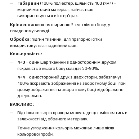
Габардин
(100% поліестер, щільність 160 г/м²) –
міцний матовий матеріал, найчастіше
використовується в інтер’єрах.
Кріплення:
кишеня шириною 5 см з лівого боку, у
складеному вигляді.
Обробка:
підгин тканини, для прапорної сітки
використовується подвійний шов.
Кольоровість:
4+0
– один шар тканини з одностороннім друком,
яскравість з іншого боку складає 50-90%.
4+4
– односторонній друк з двох сторін, забезпечує
100% яскравість зображення на зворотному боці, при
цьому зображення на зворотному боці відображене
дзеркально.
ВАЖЛИВО:
Відтінки кольорів прапора можуть дещо змінюватись в
залежності від обраного матеріалу.
Точне узгодження кольорів можливе лише після
кольорової проби.