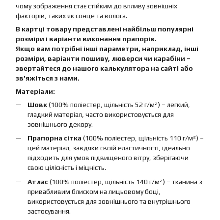
чому зображення стає стійким до впливу зовнішніх
факторів, таких як сонце та волога.
В картці товару представлені найбільш популярні
розміри і варіанти виконання прапорів.
Якщо вам потрібні інші параметри, наприклад, інші
розміри, варіанти пошиву, люверси чи карабіни –
звертайтеся до нашого калькулятора на сайті або
зв'яжіться з нами.
Матеріали:
Шовк
(100% поліестер, щільність 52 г/м²) – легкий,
гладкий матеріал, часто використовується для
зовнішнього декору.
Прапорна сітка
(100% поліестер, щільність 110 г/м²) –
цей матеріал, завдяки своїй еластичності, ідеально
підходить для умов підвищеного вітру, зберігаючи
свою цілісність і міцність.
Атлас
(100% поліестер, щільність 140 г/м²) – тканина з
привабливим блиском на лицьовому боці,
використовується для зовнішнього та внутрішнього
застосування.