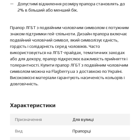
Допустимі відхилення розміру прапора становлять до
2% в більший або менший бік.
Прапор ЛГБТ з подвійним чоловічим символом є потужним
знаком підтримки гей-спільноти. Дизайн прапора включає
подвійний чоловічий символ, який символізує єдність,
гордість і солідарність серед чоловіків. Часто
використовується на ЛГБТ-прайдах, тематичних заходах
або для декору, прапор підкреслює важливість прийняття і
толерантності. Купити прапор ЛГБТ з подвійним чоловічим
символом можна на Flagberry.ua з доставкою по Україні.
Високоякісні матеріали гарантують насиченість кольорів і
довговічність.
Характеристики
Призначення
Для вулиці
Вид
Прапорці