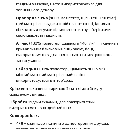
гладкий матеріал, часто використовується для
зовнішнього декору.
Прапорна сітка
(100% поліестер, щільність 110 г/м²) –
цей матеріал, завдяки своїй еластичності, ідеально
підходить для умов підвищеного вітру, зберігаючи
свою цілісність і міцність.
Атлас
(100% поліестер, щільність 140 г/м²) – тканина з
привабливим блиском на лицьовому боці,
використовується для зовнішнього та внутрішнього
застосування.
Габардин
(100% поліестер, щільність 160 г/м²) –
міцний матовий матеріал, найчастіше
використовується в інтер’єрах.
Кріплення:
кишеня шириною 5 см з лівого боку, у
складеному вигляді.
Обробка:
підгин тканини, для прапорної сітки
використовується подвійний шов.
Кольоровість:
4+0
– один шар тканини з одностороннім друком,