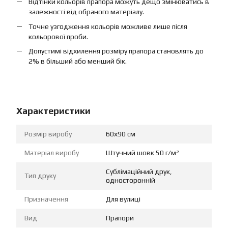
Відтінки кольорів прапора можуть дещо змінюватись в
залежності від обраного матеріалу.
Точне узгодження кольорів можливе лише після
кольорової проби.
Допустимі відхилення розміру прапора становлять до
2% в більший або менший бік.
Характеристики
Розмір виробу
60х90 см
Матеріал виробу
Штучний шовк 50 г/м²
Сублімаційний друк,
Тип друку
односторонній
Призначення
Для вулиці
Вид
Прапори