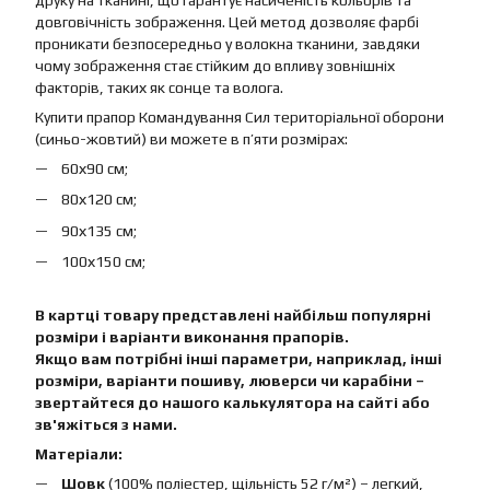
друку на тканині, що гарантує насиченість кольорів та
довговічність зображення. Цей метод дозволяє фарбі
проникати безпосередньо у волокна тканини, завдяки
чому зображення стає стійким до впливу зовнішніх
факторів, таких як сонце та волога.
Купити прапор Командування Сил територіальної оборони
(синьо-жовтий) ви можете в п’яти розмірах:
60х90 см;
80х120 см;
90х135 см;
100х150 см;
В картці товару представлені найбільш популярні
розміри і варіанти виконання прапорів.
Якщо вам потрібні інші параметри, наприклад, інші
розміри, варіанти пошиву, люверси чи карабіни –
звертайтеся до нашого калькулятора на сайті або
зв'яжіться з нами.
Матеріали:
Шовк
(100% поліестер, щільність 52 г/м²) – легкий,