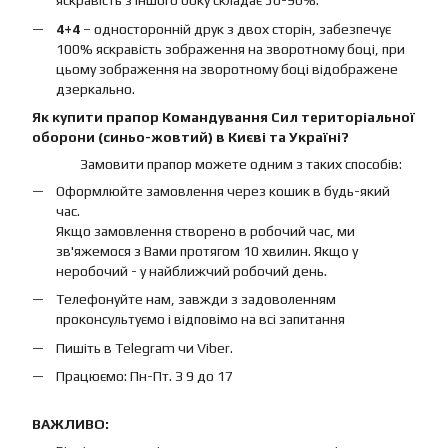
яскравість з іншого боку складає 50-90%.
4+4
– односторонній друк з двох сторін, забезпечує
100% яскравість зображення на зворотному боці, при
цьому зображення на зворотному боці відображене
дзеркально.
Як купити прапор Командування Сил територіальної
оборони (синьо-жовтий) в Києві та Україні?
Замовити прапор можете одним з таких способів:
Оформлюйте замовлення через кошик в будь-який
час.
Якщо замовлення створено в робочий час, ми
зв'яжемося з Вами протягом 10 хвилин. Якщо у
неробочий - у найближчий робочий день.
Телефонуйте нам, завжди з задоволенням
проконсультуємо і відповімо на всі запитання
Пишіть в Telegram чи Viber.
Працюємо: Пн-Пт. З 9 до 17
ВАЖЛИВО: