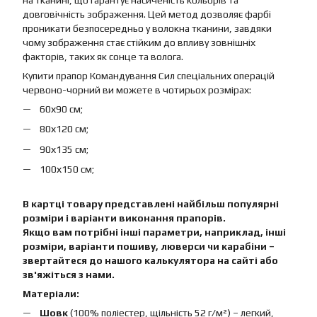
на тканині, що гарантує насиченість кольорів та
довговічність зображення. Цей метод дозволяє фарбі
проникати безпосередньо у волокна тканини, завдяки
чому зображення стає стійким до впливу зовнішніх
факторів, таких як сонце та волога.
Купити прапор Командування Сил спеціальних операцій
червоно-чорний ви можете в чотирьох розмірах:
60х90 см;
80х120 см;
90х135 см;
100х150 см;
В картці товару представлені найбільш популярні
розміри і варіанти виконання прапорів.
Якщо вам потрібні інші параметри, наприклад, інші
розміри, варіанти пошиву, люверси чи карабіни –
звертайтеся до нашого калькулятора на сайті або
зв'яжіться з нами.
Матеріали:
Шовк
(100% поліестер, щільність 52 г/м²) – легкий,