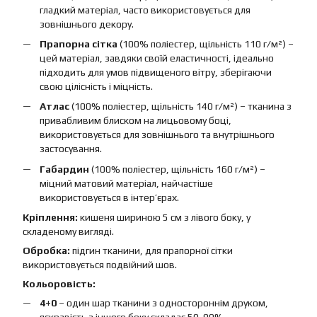
гладкий матеріал, часто використовується для
зовнішнього декору.
Прапорна сітка
(100% поліестер, щільність 110 г/м²) –
цей матеріал, завдяки своїй еластичності, ідеально
підходить для умов підвищеного вітру, зберігаючи
свою цілісність і міцність.
Атлас
(100% поліестер, щільність 140 г/м²) – тканина з
привабливим блиском на лицьовому боці,
використовується для зовнішнього та внутрішнього
застосування.
Габардин
(100% поліестер, щільність 160 г/м²) –
міцний матовий матеріал, найчастіше
використовується в інтер’єрах.
Кріплення:
кишеня шириною 5 см з лівого боку, у
складеному вигляді.
Обробка:
підгин тканини, для прапорної сітки
використовується подвійний шов.
Кольоровість:
4+0
– один шар тканини з одностороннім друком,