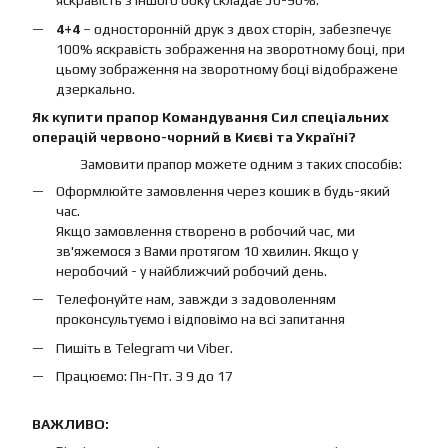
яскравість з іншого боку складає 50-90%.
4+4
– односторонній друк з двох сторін, забезпечує
100% яскравість зображення на зворотному боці, при
цьому зображення на зворотному боці відображене
дзеркально.
Як купити прапор Командування Сил спеціальних
операцій червоно-чорний в Києві та Україні?
Замовити прапор можете одним з таких способів:
Оформлюйте замовлення через кошик в будь-який
час.
Якщо замовлення створено в робочий час, ми
зв'яжемося з Вами протягом 10 хвилин. Якщо у
неробочий - у найближчий робочий день.
Телефонуйте нам, завжди з задоволенням
проконсультуємо і відповімо на всі запитання
Пишіть в Telegram чи Viber.
Працюємо: Пн-Пт. З 9 до 17
ВАЖЛИВО: