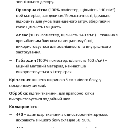
зовнішнього декору.
Прапорна сітка
(100% поліестер, щільність 110 г/м²) –
цей матеріал, завдяки своїй еластичності, ідеально
підходить для умов підвищеного вітру, зберігаючи
свою цілісність і міцність.
Атлас
(100% поліестер, щільність 140 г/м²) – тканина з
привабливим блиском на лицьовому боці,
використовується для зовнішнього та внутрішнього
застосування.
Габардин
(100% поліестер, щільність 160 г/м²) –
міцний матовий матеріал, найчастіше
використовується в інтер’єрах.
Кріплення:
кишеня шириною 5 см з лівого боку, у
складеному вигляді.
Обробка:
підгин тканини, для прапорної сітки
використовується подвійний шов.
Кольоровість:
4+0
– один шар тканини з одностороннім друком,
яскравість з іншого боку складає 50-90%.