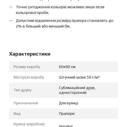
Точне узгодження кольорів можливе лише після
кольорової проби.
Допустимі відхилення розміру прапора становлять до
2% в більший або менший бік.
Характеристики
Розмір виробу
60х90 см
Матеріал виробу
Штучний шовк 50 г/м²
Сублімаційний друк,
Тип друку
односторонній
Призначення
Для вулиці
Вид
Прапори
Країна-виробник
Україна