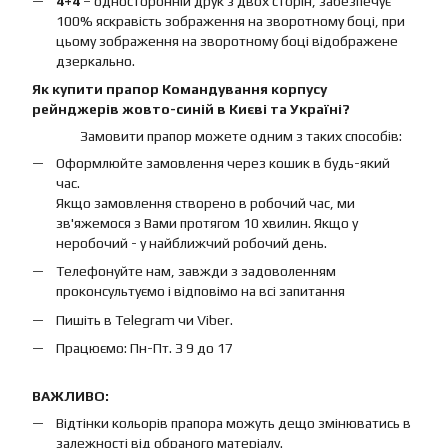
4+4
– односторонній друк з двох сторін, забезпечує
100% яскравість зображення на зворотному боці, при
цьому зображення на зворотному боці відображене
дзеркально.
Як купити прапор Командування корпусу
рейнджерів жовто-синій в Києві та Україні?
Замовити прапор можете одним з таких способів:
Оформлюйте замовлення через кошик в будь-який
час.
Якщо замовлення створено в робочий час, ми
зв'яжемося з Вами протягом 10 хвилин. Якщо у
неробочий - у найближчий робочий день.
Телефонуйте нам, завжди з задоволенням
проконсультуємо і відповімо на всі запитання
Пишіть в Telegram чи Viber.
Працюємо: Пн-Пт. З 9 до 17
ВАЖЛИВО:
Відтінки кольорів прапора можуть дещо змінюватись в
залежності від обраного матеріалу.