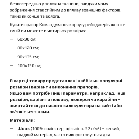
безпосередньо у волокна тканини, завдяки чому
зображення стає стійким до впливу зовнішніх факторів,
таких як сонце та волога.
Купити прапор Командування корпусу рейнджерів жовто-
синій ви можете в чотирьох розмірах:
60х90 см;
80х120 см;
90х135 см;
100х150 см;
В картці товару представлені найбільш популярні
розміри і варіанти виконання прапорів.
Якщо вам потрібні інші параметри, наприклад, інші
розміри, варіанти пошиву, люверси чи карабіни –
звертайтеся до нашого калькулятора на сайті або
зв'яжіться з нами.
Матеріали:
Шовк
(100% поліестер, щільність 52 г/м²) – легкий,
гладкий матеріал, часто використовується для