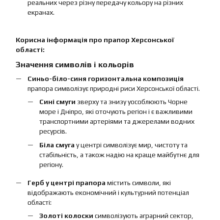
реальних через різну передачу кольору на різних
екранах.
Корисна інформація про прапор Херсонської
області:
Значення символів і кольорів
Синьо-біло-синя горизонтальна композиція
прапора символізує природні риси Херсонської області.
Сині смуги
зверху та знизу уособлюють Чорне
море і Дніпро, які оточують регіон і є важливими
транспортними артеріями та джерелами водних
ресурсів.
Біла смуга
у центрі символізує мир, чистоту та
стабільність, а також надію на краще майбутнє для
регіону.
Герб у центрі прапора
містить символи, які
відображають економічний і культурний потенціал
області:
Золоті колоски
символізують аграрний сектор,