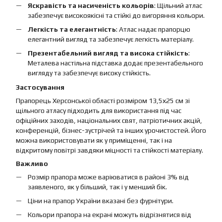
Яскравість та насиченість кольорів
: Щільний атлас
забезпечує високоякісні та стійкі до вигоряння кольори.
Легкість та елегантність
: Атлас надає прапорцю
елегантний вигляд та забезпечує легкість матеріалу.
Презентабельний вигляд та висока стійкість
:
Металева настільна підставка додає презентабельного
вигляду та забезпечує високу стійкість.
Застосування
Прапорець Херсонської області розміром 13,5х25 см зі
щільного атласу підходить для використання під час
офіційних заходів, національних свят, патріотичних акцій,
конференцій, бізнес-зустрічей та інших урочистостей. Його
можна використовувати як у приміщенні, так і на
відкритому повітрі завдяки міцності та стійкості матеріалу.
Важливо
Розмір прапора може варіюватися в районі 3% від
заявленого, як у більший, так і у менший бік.
Ціни на прапор України вказані без фурнітури.
Кольори прапора на екрані можуть відрізнятися від