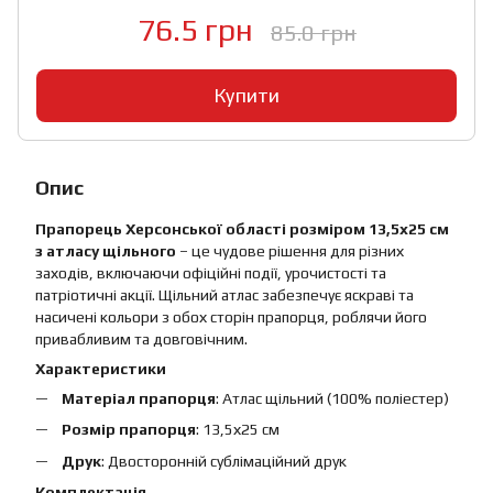
76.5 грн
85.0 грн
Купити
Опис
Прапорець Херсонської області розміром 13,5х25 см
з атласу щільного
– це чудове рішення для різних
заходів, включаючи офіційні події, урочистості та
патріотичні акції. Щільний атлас забезпечує яскраві та
насичені кольори з обох сторін прапорця, роблячи його
привабливим та довговічним.
Характеристики
Матеріал прапорця
: Атлас щільний (100% поліестер)
Розмір прапорця
: 13,5х25 см
Друк
: Двосторонній сублімаційний друк
Комплектація