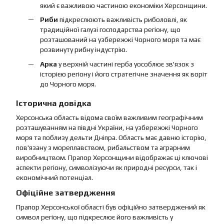
який є важливою частиною економіки Херсонщини.
Риби
підкреслюють важливість риболовлі, як
традиційної галузі господарства регіону, що
розташований на узбережжі Чорного моря та має
розвинуту рибну індустрію.
Арка
у верхній частині герба уособлює зв'язок з
історією регіону і його стратегічне значення як воріт
до Чорного моря.
Історична довідка
Херсонська область відома своїм важливим географічним
розташуванням на півдні України, на узбережжі Чорного
моря та поблизу дельти Дніпра. Область має давню історію,
пов'язану з мореплавством, рибальством та аграрним
виробництвом. Прапор Херсонщини відображає ці ключові
аспекти регіону, символізуючи як природні ресурси, так і
економічний потенціал.
Офіційне затвердження
Прапор Херсонської області був офіційно затверджений як
символ регіону, що підкреслює його важливість у