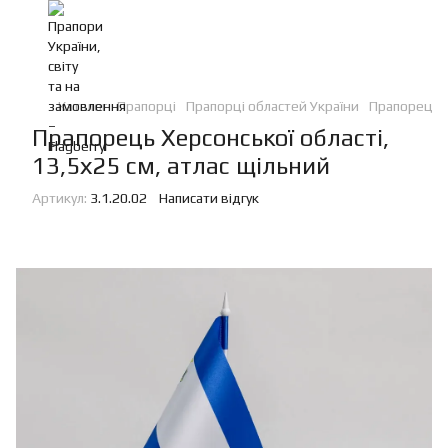
Каталог
Прапорці
Прапорці областей України
Прапорець Х
Прапорець Херсонської області,
13,5х25 см, атлас щільний
Артикул:
3.1.20.02
Написати відгук