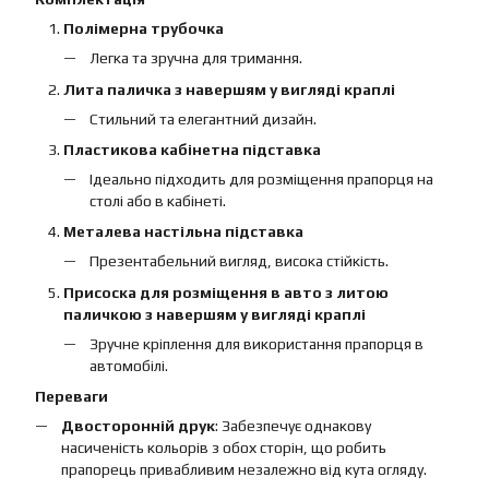
Полімерна трубочка
Легка та зручна для тримання.
Лита паличка з навершям у вигляді краплі
Стильний та елегантний дизайн.
Пластикова кабінетна підставка
Ідеально підходить для розміщення прапорця на
столі або в кабінеті.
Металева настільна підставка
Презентабельний вигляд, висока стійкість.
Присоска для розміщення в авто з литою
паличкою з навершям у вигляді краплі
Зручне кріплення для використання прапорця в
автомобілі.
Переваги
Двосторонній друк
: Забезпечує однакову
насиченість кольорів з обох сторін, що робить
прапорець привабливим незалежно від кута огляду.