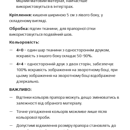
міцний матовий матеріал, найчастіше
використовується в інтер’єрах.
Кріплення:
кишеня шириною 5 см з лівого боку, у
складеному вигляді.
Обробка:
підгин тканини, для прапорної сітки
використовується подвійний шов.
Кольоровість:
4+0
– один шар тканини з одностороннім друком,
яскравість з іншого боку складає 50-90%.
4+4
– односторонній друк з двох сторін, забезпечує
100% яскравість зображення на зворотному боці, при
цьому зображення на зворотному боці відображене
дзеркально.
ВАЖЛИВО:
Відтінки кольорів прапора можуть дещо змінюватись в
залежності від обраного матеріалу.
Точне узгодження кольорів можливе лише після
кольорової проби.
Допустимі відхилення розміру прапора становлять до