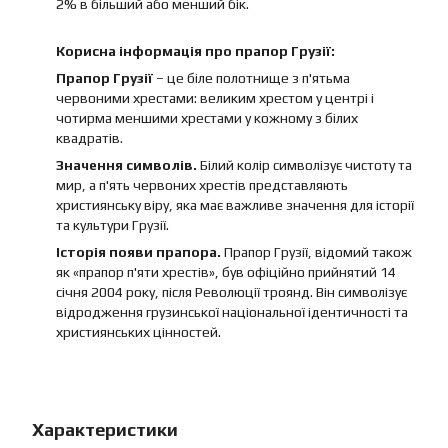
2% в більший або менший бік.
Корисна інформація про прапор Грузії:
Прапор Грузії
– це біле полотнище з п'ятьма
червоними хрестами: великим хрестом у центрі і
чотирма меншими хрестами у кожному з білих
квадратів.
Значення символів.
Білий колір символізує чистоту та
мир, а п'ять червоних хрестів представляють
християнську віру, яка має важливе значення для історії
та культури Грузії.
Історія появи прапора.
Прапор Грузії, відомий також
як «прапор п'яти хрестів», був офіційно прийнятий 14
січня 2004 року, після Революції троянд. Він символізує
відродження грузинської національної ідентичності та
християнських цінностей.
Характеристики