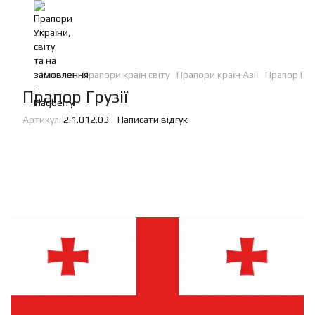
Каталог
Прапори країн світу
Прапори країн Азії
Прапор Гру
Прапор Грузії
Артикул:
2.1.012.03
Написати відгук