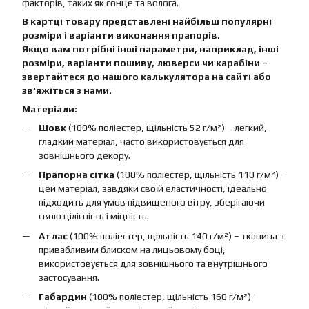
факторів, таких як сонце та волога.
В картці товару представлені найбільш популярні
розміри і варіанти виконання прапорів.
Якщо вам потрібні інші параметри, наприклад, інші
розміри, варіанти пошиву, люверси чи карабіни –
звертайтеся до нашого калькулятора на сайті або
зв'яжіться з нами.
Матеріали:
Шовк
(100% поліестер, щільність 52 г/м²) – легкий,
гладкий матеріал, часто використовується для
зовнішнього декору.
Прапорна сітка
(100% поліестер, щільність 110 г/м²) –
цей матеріал, завдяки своїй еластичності, ідеально
підходить для умов підвищеного вітру, зберігаючи
свою цілісність і міцність.
Атлас
(100% поліестер, щільність 140 г/м²) – тканина з
привабливим блиском на лицьовому боці,
використовується для зовнішнього та внутрішнього
застосування.
Габардин
(100% поліестер, щільність 160 г/м²) –