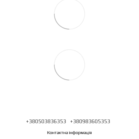
+380503836353
+380983605353
Контактна інформація