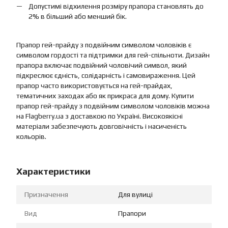
Допустимі відхилення розміру прапора становлять до
2% в більший або менший бік.
Прапор гей-прайду з подвійним символом чоловіків є
символом гордості та підтримки для гей-спільноти. Дизайн
прапора включає подвійний чоловічий символ, який
підкреслює єдність, солідарність і самовираження. Цей
прапор часто використовується на гей-прайдах,
тематичних заходах або як прикраса для дому. Купити
прапор гей-прайду з подвійним символом чоловіків можна
на Flagberry.ua з доставкою по Україні. Високоякісні
матеріали забезпечують довговічність і насиченість
кольорів.
Характеристики
Призначення
Для вулиці
Вид
Прапори