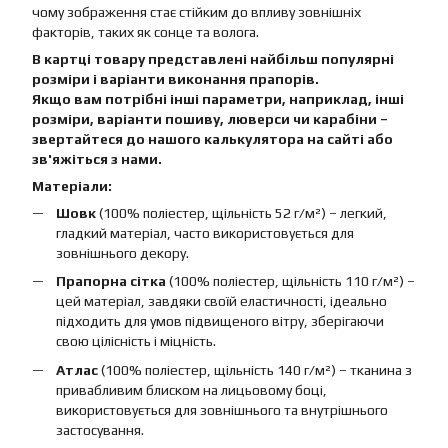
чому зображення стає стійким до впливу зовнішніх
факторів, таких як сонце та волога.
В картці товару представлені найбільш популярні
розміри і варіанти виконання прапорів.
Якщо вам потрібні інші параметри, наприклад, інші
розміри, варіанти пошиву, люверси чи карабіни –
звертайтеся до нашого калькулятора на сайті або
зв'яжіться з нами.
Матеріали:
Шовк
(100% поліестер, щільність 52 г/м²) – легкий,
гладкий матеріал, часто використовується для
зовнішнього декору.
Прапорна сітка
(100% поліестер, щільність 110 г/м²) –
цей матеріал, завдяки своїй еластичності, ідеально
підходить для умов підвищеного вітру, зберігаючи
свою цілісність і міцність.
Атлас
(100% поліестер, щільність 140 г/м²) – тканина з
привабливим блиском на лицьовому боці,
використовується для зовнішнього та внутрішнього
застосування.