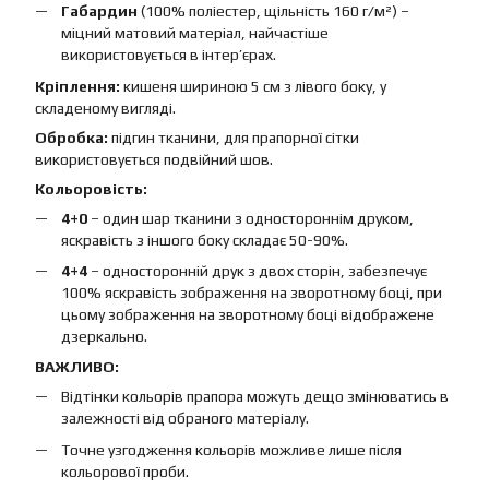
Габардин
(100% поліестер, щільність 160 г/м²) –
міцний матовий матеріал, найчастіше
використовується в інтер’єрах.
Кріплення:
кишеня шириною 5 см з лівого боку, у
складеному вигляді.
Обробка:
підгин тканини, для прапорної сітки
використовується подвійний шов.
Кольоровість:
4+0
– один шар тканини з одностороннім друком,
яскравість з іншого боку складає 50-90%.
4+4
– односторонній друк з двох сторін, забезпечує
100% яскравість зображення на зворотному боці, при
цьому зображення на зворотному боці відображене
дзеркально.
ВАЖЛИВО:
Відтінки кольорів прапора можуть дещо змінюватись в
залежності від обраного матеріалу.
Точне узгодження кольорів можливе лише після
кольорової проби.