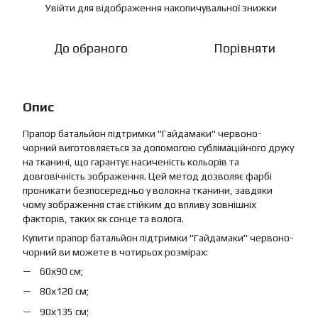
Увійти
для відображення накопичувальної знижки
%
До обраного
Порівняти
Опис
Прапор батальйон підтримки "Гайдамаки" червоно-
чорний виготовляється за допомогою сублімаційного друку
на тканині, що гарантує насиченість кольорів та
довговічність зображення. Цей метод дозволяє фарбі
проникати безпосередньо у волокна тканини, завдяки
чому зображення стає стійким до впливу зовнішніх
факторів, таких як сонце та волога.
Купити прапор батальйон підтримки "Гайдамаки" червоно-
чорний ви можете в чотирьох розмірах:
60х90 см;
80х120 см;
90х135 см;