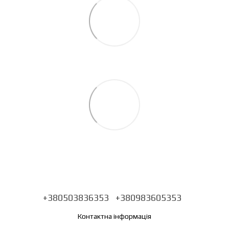
+380503836353
+380983605353
Контактна інформація