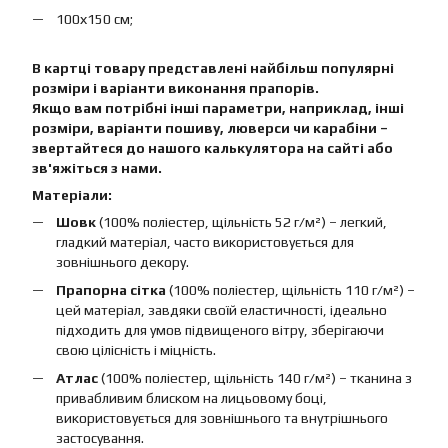
100х150 см;
В картці товару представлені найбільш популярні
розміри і варіанти виконання прапорів.
Якщо вам потрібні інші параметри, наприклад, інші
розміри, варіанти пошиву, люверси чи карабіни –
звертайтеся до нашого калькулятора на сайті або
зв'яжіться з нами.
Матеріали:
Шовк
(100% поліестер, щільність 52 г/м²) – легкий,
гладкий матеріал, часто використовується для
зовнішнього декору.
Прапорна сітка
(100% поліестер, щільність 110 г/м²) –
цей матеріал, завдяки своїй еластичності, ідеально
підходить для умов підвищеного вітру, зберігаючи
свою цілісність і міцність.
Атлас
(100% поліестер, щільність 140 г/м²) – тканина з
привабливим блиском на лицьовому боці,
використовується для зовнішнього та внутрішнього
застосування.