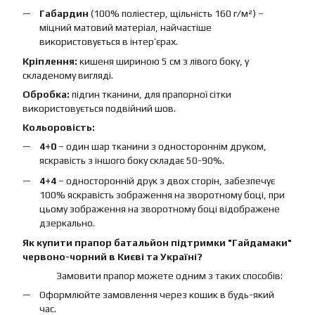
Габардин
(100% поліестер, щільність 160 г/м²) –
міцний матовий матеріал, найчастіше
використовується в інтер’єрах.
Кріплення:
кишеня шириною 5 см з лівого боку, у
складеному вигляді.
Обробка:
підгин тканини, для прапорної сітки
використовується подвійний шов.
Кольоровість:
4+0
– один шар тканини з одностороннім друком,
яскравість з іншого боку складає 50-90%.
4+4
– односторонній друк з двох сторін, забезпечує
100% яскравість зображення на зворотному боці, при
цьому зображення на зворотному боці відображене
дзеркально.
Як купити прапор батальйон підтримки "Гайдамаки"
червоно-чорний в Києві та Україні?
Замовити прапор можете одним з таких способів:
Оформлюйте замовлення через кошик в будь-який
час.