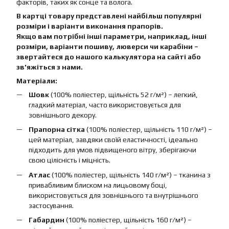
факторів, таких як сонце та волога.
В картці товару представлені найбільш популярні
розміри і варіанти виконання прапорів.
Якщо вам потрібні інші параметри, наприклад, інші
розміри, варіанти пошиву, люверси чи карабіни –
звертайтеся до нашого калькулятора на сайті або
зв'яжіться з нами.
Матеріали:
Шовк
(100% поліестер, щільність 52 г/м²) – легкий,
гладкий матеріал, часто використовується для
зовнішнього декору.
Прапорна сітка
(100% поліестер, щільність 110 г/м²) –
цей матеріал, завдяки своїй еластичності, ідеально
підходить для умов підвищеного вітру, зберігаючи
свою цілісність і міцність.
Атлас
(100% поліестер, щільність 140 г/м²) – тканина з
привабливим блиском на лицьовому боці,
використовується для зовнішнього та внутрішнього
застосування.
Габардин
(100% поліестер, щільність 160 г/м²) –