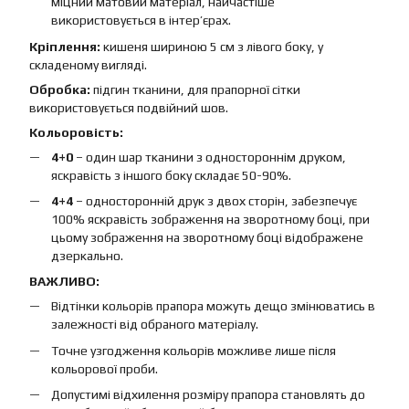
міцний матовий матеріал, найчастіше
використовується в інтер’єрах.
Кріплення:
кишеня шириною 5 см з лівого боку, у
складеному вигляді.
Обробка:
підгин тканини, для прапорної сітки
використовується подвійний шов.
Кольоровість:
4+0
– один шар тканини з одностороннім друком,
яскравість з іншого боку складає 50-90%.
4+4
– односторонній друк з двох сторін, забезпечує
100% яскравість зображення на зворотному боці, при
цьому зображення на зворотному боці відображене
дзеркально.
ВАЖЛИВО:
Відтінки кольорів прапора можуть дещо змінюватись в
залежності від обраного матеріалу.
Точне узгодження кольорів можливе лише після
кольорової проби.
Допустимі відхилення розміру прапора становлять до