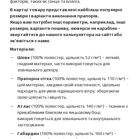
факторів, таких як сонце та волога.
В картці товару представлені найбільш популярні
розміри і варіанти виконання прапорів.
Якщо вам потрібні інші параметри, наприклад, інші
розміри, варіанти пошиву, люверси чи карабіни –
звертайтеся до нашого калькулятора на сайті або
зв'яжіться з нами.
Матеріали:
Шовк
(100% поліестер, щільність 52 г/м²) – легкий,
гладкий матеріал, часто використовується для
зовнішнього декору.
Прапорна сітка
(100% поліестер, щільність 110 г/м²) –
цей матеріал, завдяки своїй еластичності, ідеально
підходить для умов підвищеного вітру, зберігаючи
свою цілісність і міцність.
Атлас
(100% поліестер, щільність 140 г/м²) – тканина з
привабливим блиском на лицьовому боці,
використовується для зовнішнього та внутрішнього
застосування.
Габардин
(100% поліестер, щільність 160 г/м²) –