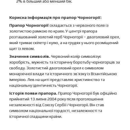
2% в більший або менший бік.
Корисна інформація про прапор Чорногорії:
Прапор Чорногорії
складається з червоного поля із
золотистою рамкою по краях. У центрі прапора
розташований золотий герб Чорногорії – двоголовий орел,
який тримає скіпетр і кулю, а на грудях у нього розміщений
щит із левом.
Значення символів.
Червоний колір символізує
хоробрість, мужність та історичну боротьбу чорногорців за
свободу. Золотистий двоголовий орел є символом
монархічної влади та історичного зв’язку із Візантійською
імперією. Лев на щиті представляє християнство та
національну ідентичність Чорногорії.
Історія появи прапора.
Прапор Чорногорії був офіційно
прийнятий 13 липня 2004 року після проголошення
незалежності від Союзу Сербії і Чорногорії. Він став
символом національної гордості, незалежності та
історичної спадщини країни.