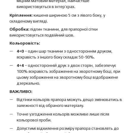
міцний матовий матеріал, найчастіше
використовується в інтер’єрах.
Кріплення:
кишеня шириною 5 см з лівого боку, у
складеному вигляді.
Обробка:
підгин тканини, для прапорної сітки
використовується подвійний шов.
Кольоровість:
4+0
– один шар тканини з одностороннім друком,
яскравість з іншого боку складає 50-90%.
4+4
– односторонній друк з двох сторін, забезпечує
100% яскравість зображення на зворотному боці, при
цьому зображення на зворотному боці відображене
дзеркально.
ВАЖЛИВО:
Відтінки кольорів прапора можуть дещо змінюватись в
залежності від обраного матеріалу.
Точне узгодження кольорів можливе лише після
кольорової проби.
Допустимі відхилення розміру прапора становлять до