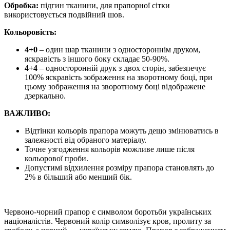
Обробка:
підгин тканини, для прапорної сітки
використовується подвійний шов.
Кольоровість:
4+0
– один шар тканини з одностороннім друком,
яскравість з іншого боку складає 50-90%.
4+4
– односторонній друк з двох сторін, забезпечує
100% яскравість зображення на зворотному боці, при
цьому зображення на зворотному боці відображене
дзеркально.
ВАЖЛИВО:
Відтінки кольорів прапора можуть дещо змінюватись в
залежності від обраного матеріалу.
Точне узгодження кольорів можливе лише після
кольорової проби.
Допустимі відхилення розміру прапора становлять до
2% в більший або менший бік.
Червоно-чорний прапор є символом боротьби українських
націоналістів. Червоний колір символізує кров, пролиту за