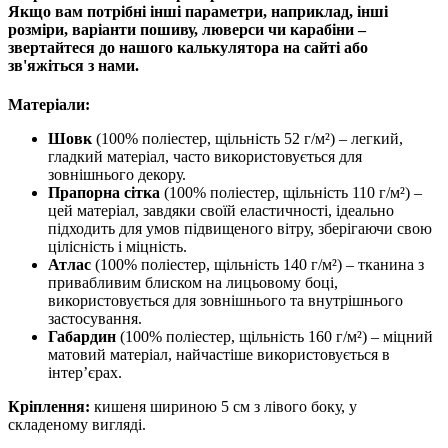
Якщо вам потрібні інші параметри, наприклад, інші
розміри, варіанти пошиву, люверси чи карабіни –
звертайтеся до нашого калькулятора на сайті або
зв'яжіться з нами.
Матеріали:
Шовк
(100% поліестер, щільність 52 г/м²) – легкий,
гладкий матеріал, часто використовується для
зовнішнього декору.
Прапорна сітка
(100% поліестер, щільність 110 г/м²) –
цей матеріал, завдяки своїй еластичності, ідеально
підходить для умов підвищеного вітру, зберігаючи свою
цілісність і міцність.
Атлас
(100% поліестер, щільність 140 г/м²) – тканина з
привабливим блиском на лицьовому боці,
використовується для зовнішнього та внутрішнього
застосування.
Габардин
(100% поліестер, щільність 160 г/м²) – міцний
матовий матеріал, найчастіше використовується в
інтер’єрах.
Кріплення:
кишеня шириною 5 см з лівого боку, у
складеному вигляді.