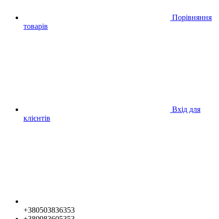
Порівняння
товарів
Вхід для
клієнтів
+380503836353
+380983605353