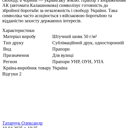
свободу, а чорний — українську землю. Прапор з зображенням
АК (автомата Калашникова) символізує готовність до
збройної боротьби за незалежність і свободу України. Така
символіка часто асоціюється з військовою боротьбою та
відданістю захисту державних інтересів.
Характеристики
Матеріал виробу
Штучний шовк 50 г/м²
Тип друку
Сублімаційний друк, односторонній
Вид
Прапори
Призначення
Для вулиці
Регион
Прапори УНР, ОУН, УПА
Країна-виробник товару
Україна
Відгуки
2
Татарчук Олександр