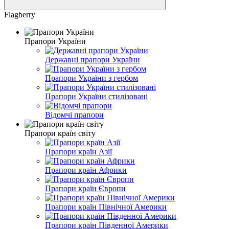
Flagberry
Прапори України
Державні прапори України
Прапори України з гербом
Прапори України стилізовані
Відомчі прапори
Прапори країн світу
Прапори країн Азії
Прапори країн Африки
Прапори країн Європи
Прапори країн Північної Америки
Прапори країн Південної Америки