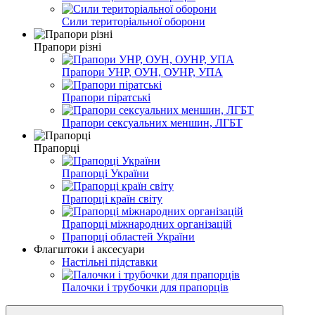
Сили територіальної оборони
Прапори різні
Прапори УНР, ОУН, ОУНР, УПА
Прапори піратські
Прапори сексуальних меншин, ЛГБТ
Прапорці
Прапорці України
Прапорці країн світу
Прапорці міжнародних організацій
Прапорці областей України
Флагштоки і аксесуари
Настільні підставки
Палочки і трубочки для прапорців