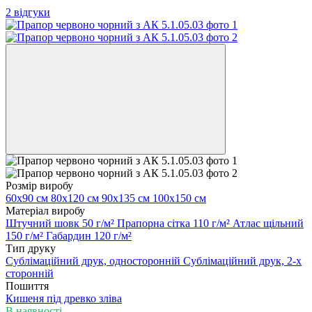
2 відгуки
Розмір виробу
60х90 см
80х120 см
90х135 см
100х150 см
Матеріал виробу
Штучний шовк 50 г/м²
Прапорна сітка 110 г/м²
Атлас щільний
150 г/м²
Габардин 120 г/м²
Тип друку
Сублімаційний друк, односторонній
Сублімаційний друк, 2-х
сторонній
Пошиття
Кишеня під древко зліва
В наявності