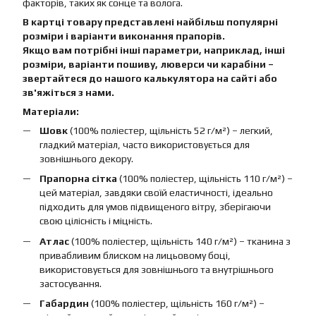
факторів, таких як сонце та волога.
В картці товару представлені найбільш популярні
розміри і варіанти виконання прапорів.
Якщо вам потрібні інші параметри, наприклад, інші
розміри, варіанти пошиву, люверси чи карабіни –
звертайтеся до нашого калькулятора на сайті або
зв'яжіться з нами.
Матеріали:
Шовк
(100% поліестер, щільність 52 г/м²) – легкий,
гладкий матеріал, часто використовується для
зовнішнього декору.
Прапорна сітка
(100% поліестер, щільність 110 г/м²) –
цей матеріал, завдяки своїй еластичності, ідеально
підходить для умов підвищеного вітру, зберігаючи
свою цілісність і міцність.
Атлас
(100% поліестер, щільність 140 г/м²) – тканина з
привабливим блиском на лицьовому боці,
використовується для зовнішнього та внутрішнього
застосування.
Габардин
(100% поліестер, щільність 160 г/м²) –