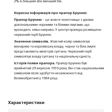
2% в більший або менший бік.
Корисна інформація про прапор Брунею:
Прапор Брунею
– це жовте полотнище з двома
діагональними чорними та білими смугами, що
проходять зліва направо. У центрі прапора розміщено
червоний герб Брунею.
Значення символів.
Жовтий колір символізує
монархію та королівську владу, чорна та біла смуги
представляють міністрів султана. Червоний герб
символізує владу султана та національну єдність.
Історія появи прапора.
Прапор Брунею був
прийнятий 29 вересня 1959 року. Він став національним
символом після здобуття незалежності від
Великобританії у 1984 році.
Характеристики