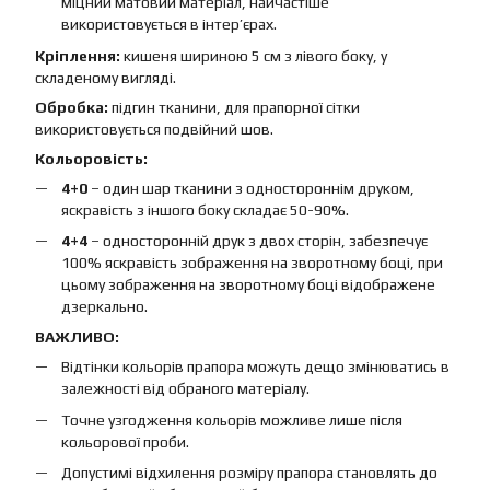
міцний матовий матеріал, найчастіше
використовується в інтер’єрах.
Кріплення:
кишеня шириною 5 см з лівого боку, у
складеному вигляді.
Обробка:
підгин тканини, для прапорної сітки
використовується подвійний шов.
Кольоровість:
4+0
– один шар тканини з одностороннім друком,
яскравість з іншого боку складає 50-90%.
4+4
– односторонній друк з двох сторін, забезпечує
100% яскравість зображення на зворотному боці, при
цьому зображення на зворотному боці відображене
дзеркально.
ВАЖЛИВО:
Відтінки кольорів прапора можуть дещо змінюватись в
залежності від обраного матеріалу.
Точне узгодження кольорів можливе лише після
кольорової проби.
Допустимі відхилення розміру прапора становлять до