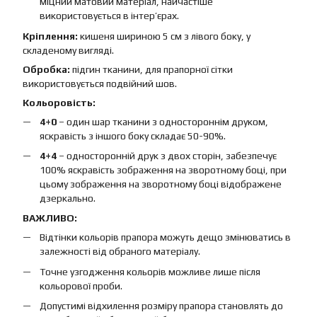
міцний матовий матеріал, найчастіше
використовується в інтер’єрах.
Кріплення:
кишеня шириною 5 см з лівого боку, у
складеному вигляді.
Обробка:
підгин тканини, для прапорної сітки
використовується подвійний шов.
Кольоровість:
4+0
– один шар тканини з одностороннім друком,
яскравість з іншого боку складає 50-90%.
4+4
– односторонній друк з двох сторін, забезпечує
100% яскравість зображення на зворотному боці, при
цьому зображення на зворотному боці відображене
дзеркально.
ВАЖЛИВО:
Відтінки кольорів прапора можуть дещо змінюватись в
залежності від обраного матеріалу.
Точне узгодження кольорів можливе лише після
кольорової проби.
Допустимі відхилення розміру прапора становлять до