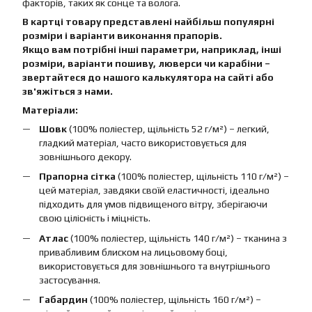
факторів, таких як сонце та волога.
В картці товару представлені найбільш популярні
розміри і варіанти виконання прапорів.
Якщо вам потрібні інші параметри, наприклад, інші
розміри, варіанти пошиву, люверси чи карабіни –
звертайтеся до нашого калькулятора на сайті або
зв'яжіться з нами.
Матеріали:
Шовк
(100% поліестер, щільність 52 г/м²) – легкий,
гладкий матеріал, часто використовується для
зовнішнього декору.
Прапорна сітка
(100% поліестер, щільність 110 г/м²) –
цей матеріал, завдяки своїй еластичності, ідеально
підходить для умов підвищеного вітру, зберігаючи
свою цілісність і міцність.
Атлас
(100% поліестер, щільність 140 г/м²) – тканина з
привабливим блиском на лицьовому боці,
використовується для зовнішнього та внутрішнього
застосування.
Габардин
(100% поліестер, щільність 160 г/м²) –