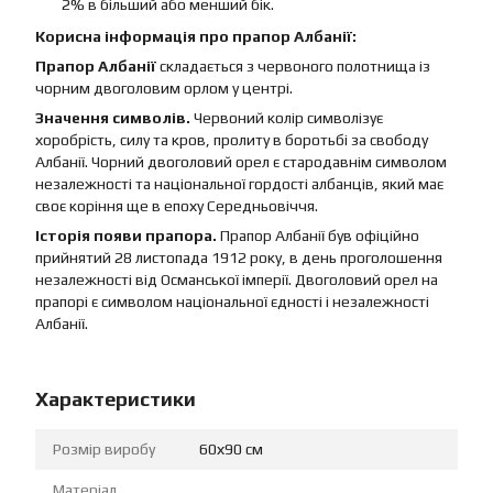
2% в більший або менший бік.
Корисна інформація про прапор Албанії:
Прапор Албанії
складається з червоного полотнища із
чорним двоголовим орлом у центрі.
Значення символів.
Червоний колір символізує
хоробрість, силу та кров, пролиту в боротьбі за свободу
Албанії. Чорний двоголовий орел є стародавнім символом
незалежності та національної гордості албанців, який має
своє коріння ще в епоху Середньовіччя.
Історія появи прапора.
Прапор Албанії був офіційно
прийнятий 28 листопада 1912 року, в день проголошення
незалежності від Османської імперії. Двоголовий орел на
прапорі є символом національної єдності і незалежності
Албанії.
Характеристики
Розмір виробу
60х90 см
Матеріал