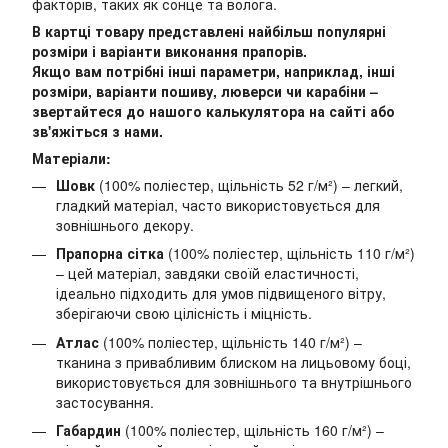
факторів, таких як сонце та волога.
В картці товару представлені найбільш популярні
розміри і варіанти виконання прапорів.
Якщо вам потрібні інші параметри, наприклад, інші
розміри, варіанти пошиву, люверси чи карабіни –
звертайтеся до нашого калькулятора на сайті або
зв'яжіться з нами.
Матеріали:
Шовк
(100% поліестер, щільність 52 г/м²) – легкий,
гладкий матеріал, часто використовується для
зовнішнього декору.
Прапорна сітка
(100% поліестер, щільність 110 г/м²)
– цей матеріал, завдяки своїй еластичності,
ідеально підходить для умов підвищеного вітру,
зберігаючи свою цілісність і міцність.
Атлас
(100% поліестер, щільність 140 г/м²) –
тканина з привабливим блиском на лицьовому боці,
використовується для зовнішнього та внутрішнього
застосування.
Габардин
(100% поліестер, щільність 160 г/м²) –