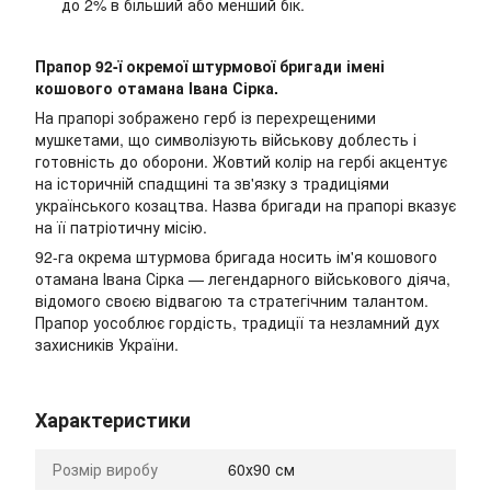
до 2% в більший або менший бік.
Прапор 92-ї окремої штурмової бригади імені
кошового отамана Івана Сірка.
На прапорі зображено герб із перехрещеними
мушкетами, що символізують військову доблесть і
готовність до оборони. Жовтий колір на гербі акцентує
на історичній спадщині та зв'язку з традиціями
українського козацтва. Назва бригади на прапорі вказує
на її патріотичну місію.
92-га окрема штурмова бригада носить ім'я кошового
отамана Івана Сірка — легендарного військового діяча,
відомого своєю відвагою та стратегічним талантом.
Прапор уособлює гордість, традиції та незламний дух
захисників України.
Характеристики
Розмір виробу
60х90 см