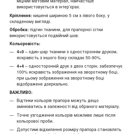
міцний матовий матеріал, найчастіше
використовується в інтер’єрах.
Кріплення:
кишеня шириною 5 см з лівого боку, у
складеному вигляді.
Обробка:
підгин тканини, для прапорної сітки
використовується подвійний шов.
Кольоровість:
4+0
– один шар тканини з одностороннім друком,
яскравість з іншого боку складає 50-90%.
4+4
– односторонній друк з двох сторін, забезпечує
100% яскравість зображення на зворотному боці,
при цьому зображення на зворотному боці
відображене дзеркально.
ВАЖЛИВО:
Відтінки кольорів прапора можуть дещо
змінюватись в залежності від обраного матеріалу.
Точне узгодження кольорів можливе лише після
кольорової проби.
Допустимі відхилення розміру прапора становлять