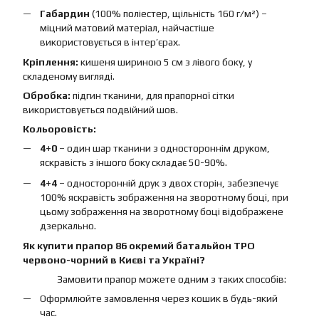
Габардин
(100% поліестер, щільність 160 г/м²) –
міцний матовий матеріал, найчастіше
використовується в інтер’єрах.
Кріплення:
кишеня шириною 5 см з лівого боку, у
складеному вигляді.
Обробка:
підгин тканини, для прапорної сітки
використовується подвійний шов.
Кольоровість:
4+0
– один шар тканини з одностороннім друком,
яскравість з іншого боку складає 50-90%.
4+4
– односторонній друк з двох сторін, забезпечує
100% яскравість зображення на зворотному боці, при
цьому зображення на зворотному боці відображене
дзеркально.
Як купити прапор 86 окремий батальйон ТРО
червоно-чорний в Києві та Україні?
Замовити прапор можете одним з таких способів:
Оформлюйте замовлення через кошик в будь-який
час.