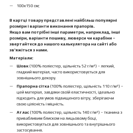
100х150 см;
В картці товару представлені найбільш популярні
розміри і варіанти виконання прапорів.
Якщо вам потрібні інші параметри, наприклад, інші
розміри, варіанти пошиву, люверси чи карабіни –
звертайтеся до нашого калькулятора на сайті або
зв'яжіться з нами.
Матеріали:
Шовк
(100% поліестер, щільність 52 г/м²) – легкий,
гладкий матеріал, часто використовується для
зовнішнього декору.
Прапорна сітка
(100% поліестер, щільність 110 г/м²) –
цей матеріал, завдяки своїй еластичності, ідеально
підходить для умов підвищеного вітру, зберігаючи
свою цілісність і міцність.
Атлас
(100% поліестер, щільність 140 г/м²) – тканина з
привабливим блиском на лицьовому боці,
використовується для зовнішнього та внутрішнього
застосування.