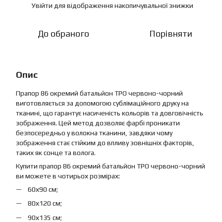
Увійти
для відображення накопичувальної знижки
%
До обраного
Порівняти
Опис
Прапор 86 окремий батальйон ТРО червоно-чорний
виготовляється за допомогою сублімаційного друку на
тканині, що гарантує насиченість кольорів та довговічність
зображення. Цей метод дозволяє фарбі проникати
безпосередньо у волокна тканини, завдяки чому
зображення стає стійким до впливу зовнішніх факторів,
таких як сонце та волога.
Купити прапор 86 окремий батальйон ТРО червоно-чорний
ви можете в чотирьох розмірах:
60х90 см;
80х120 см;
90х135 см;