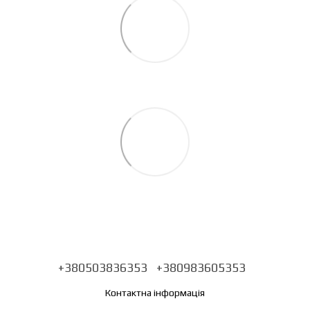
+380503836353
+380983605353
Контактна інформація