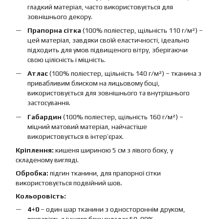
гладкий матеріал, часто використовується для
зовнішнього декору.
Прапорна сітка
(100% поліестер, щільність 110 г/м²) –
цей матеріал, завдяки своїй еластичності, ідеально
підходить для умов підвищеного вітру, зберігаючи
свою цілісність і міцність.
Атлас
(100% поліестер, щільність 140 г/м²) – тканина з
привабливим блиском на лицьовому боці,
використовується для зовнішнього та внутрішнього
застосування.
Габардин
(100% поліестер, щільність 160 г/м²) –
міцний матовий матеріал, найчастіше
використовується в інтер’єрах.
Кріплення:
кишеня шириною 5 см з лівого боку, у
складеному вигляді.
Обробка:
підгин тканини, для прапорної сітки
використовується подвійний шов.
Кольоровість:
4+0
– один шар тканини з одностороннім друком,