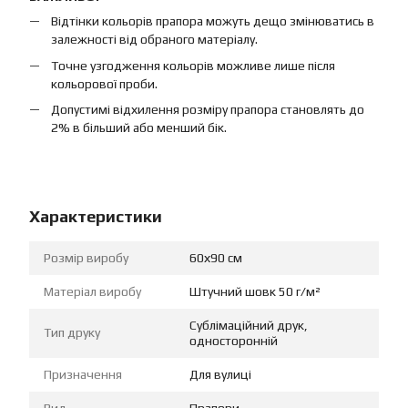
Відтінки кольорів прапора можуть дещо змінюватись в
залежності від обраного матеріалу.
Точне узгодження кольорів можливе лише після
кольорової проби.
Допустимі відхилення розміру прапора становлять до
2% в більший або менший бік.
Характеристики
Розмір виробу
60х90 см
Матеріал виробу
Штучний шовк 50 г/м²
Сублімаційний друк,
Тип друку
односторонній
Призначення
Для вулиці
Вид
Прапори