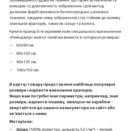
сублімаційного друку на тканині, що гарантує насиченість
кольорів та довговічність зображення. Цей метод
дозволяє фарбі проникати безпосередньо у волокна
тканини, завдяки чому зображення стає стійким до впливу
зовнішніх факторів, таких як сонце та волога.
Купити прапор 6-й окремий полк спеціального призначення
«Рейнджер» жовто-синій ви можете в чотирьох розмірах:
60х90 см;
80х120 см;
90х135 см;
100х150 см;
В картці товару представлені найбільш популярні
розміри і варіанти виконання прапорів.
Якщо вам потрібні інші параметри, наприклад, інші
розміри, варіанти пошиву, люверси чи карабіни –
звертайтеся до нашого калькулятора на сайті або
зв'яжіться з нами.
Матеріали:
Шовк
(100% поліестер, щільність 52 г/м²) – легкий,