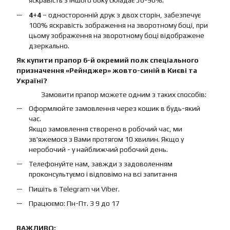
яскравість з іншого боку складає 50-90%.
4+4
– односторонній друк з двох сторін, забезпечує
100% яскравість зображення на зворотному боці, при
цьому зображення на зворотному боці відображене
дзеркально.
Як купити прапор 6-й окремий полк спеціального
призначення «Рейнджер» жовто-синій в Києві та
Україні?
Замовити прапор можете одним з таких способів:
Оформлюйте замовлення через кошик в будь-який
час.
Якщо замовлення створено в робочий час, ми
зв'яжемося з Вами протягом 10 хвилин. Якщо у
неробочий - у найближчий робочий день.
Телефонуйте нам, завжди з задоволенням
проконсультуємо і відповімо на всі запитання
Пишіть в Telegram чи Viber.
Працюємо: Пн-Пт. З 9 до 17
ВАЖЛИВО: