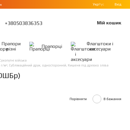
Укр
Рус
Вхід
н
+380503836353
Мій кошик
Прапори
Флагштоки і
Прапорці
різні
аксесуари
Сухопутні війська
 г/м², Сублімаційний друк, односторонній, Кишеня під древко зліва
 ОШБр)
Порівняти
В бажання