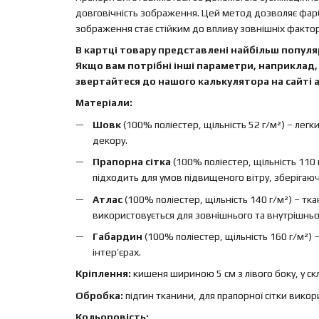
довговічність зображення. Цей метод дозволяє фар
зображення стає стійким до впливу зовнішніх факторі
В картці товару представлені найбільш популяр
Якщо вам потрібні інші параметри, наприклад, 
звертайтеся до нашого калькулятора на сайті а
Матеріали:
Шовк
(100% поліестер, щільність 52 г/м²) – легк
декору.
Прапорна сітка
(100% поліестер, щільність 110 
підходить для умов підвищеного вітру, зберігаючи 
Атлас
(100% поліестер, щільність 140 г/м²) – т
використовується для зовнішнього та внутрішньо
Габардин
(100% поліестер, щільність 160 г/м²)
інтер’єрах.
Кріплення:
кишеня шириною 5 см з лівого боку, у ск
Обробка:
підгин тканини, для прапорної сітки вико
Кольоровість: