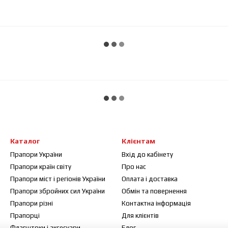
Каталог
Клієнтам
Прапори України
Вхід до кабінету
Прапори країн світу
Про нас
Прапори міст і регіонів України
Оплата і доставка
Прапори збройних сил України
Обмін та повернення
Прапори різні
Контактна інформація
Прапорці
Для клієнтів
Флагштоки і аксесуари
Блог