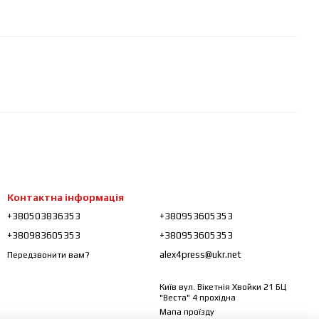
Контактна інформація
+380503836353
+380953605353
+380983605353
+380953605353
alex4press@ukr.net
Передзвонити вам?
Київ вул. Вікетнія Хвойки 21 БЦ
"Веста" 4 прохідна
Мапа проїзду