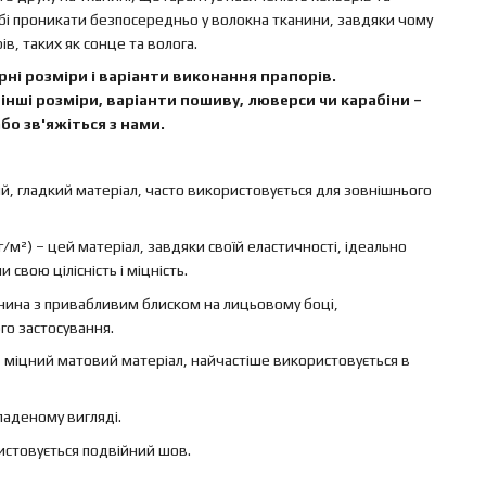
бі проникати безпосередньо у волокна тканини, завдяки чому
в, таких як сонце та волога.
ні розміри і варіанти виконання прапорів.
інші розміри, варіанти пошиву, люверси чи карабіни –
бо зв'яжіться з нами.
ий, гладкий матеріал, часто використовується для зовнішнього
г/м²) – цей матеріал, завдяки своїй еластичності, ідеально
свою цілісність і міцність.
канина з привабливим блиском на лицьовому боці,
го застосування.
 – міцний матовий матеріал, найчастіше використовується в
ладеному вигляді.
ристовується подвійний шов.