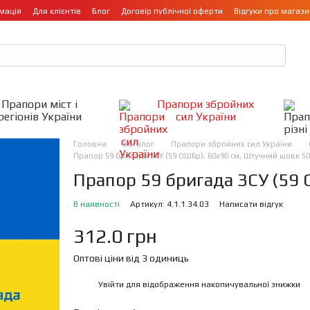
мація
Для клієнтів
Блог
Договір публічної оферти
Відгуки про магази
Прапори міст і
Прапори збройних
регіонів України
сил України
Головна
Каталог
Прапори збройних сил України
Прапор 59 бригада ЗСУ (59 ОШБр), 60х90 см, Штучний шовк 50
Прапор 59 бригада ЗСУ (59
В наявності
Артикул: 4.1.1.34.03
Написати відгук
312.0 грн
Оптові ціни від 3 одиниць
Увійти
для відображення накопичувальної знижки
%