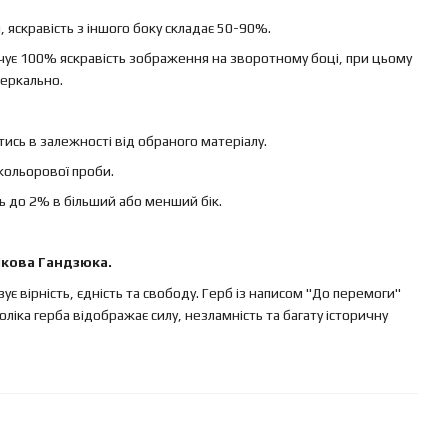
яскравість з іншого боку складає 50-90%.
ечує 100% яскравість зображення на зворотному боці, при цьому
еркально.
ись в залежності від обраного матеріалу.
кольорової проби.
ь до 2% в більший або менший бік.
Якова Гандзюка.
 вірність, єдність та свободу. Герб із написом "До перемоги"
іка герба відображає силу, незламність та багату історичну