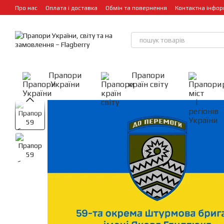
Перейти до основного контенту
Про нас
Оплата і доставка
Обмін та повернення
Контактна інфор
Прапори
Прапори
України
країн світу