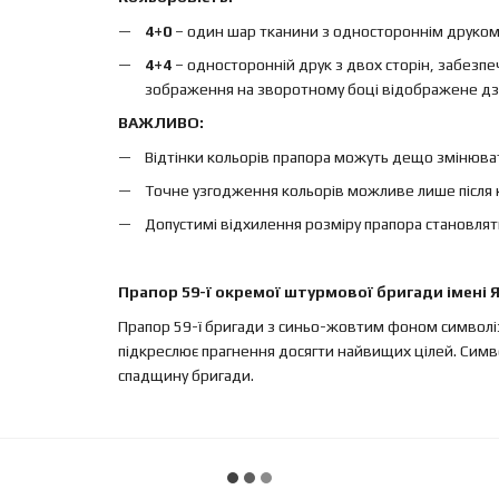
4+0
– один шар тканини з одностороннім друком, 
4+4
– односторонній друк з двох сторін, забезп
зображення на зворотному боці відображене дз
ВАЖЛИВО:
Відтінки кольорів прапора можуть дещо змінюват
Точне узгодження кольорів можливе лише після 
Допустимі відхилення розміру прапора становлят
Прапор 59-ї окремої штурмової бригади імені 
Прапор 59-ї бригади з синьо-жовтим фоном символізує
підкреслює прагнення досягти найвищих цілей. Символ
спадщину бригади.