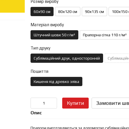
Розмір виробу
60х90 см
80х120 см
90х135 см
100х150 
Матеріал виробу
Штучний шовк 50 г/м²
Прапорна сітка 110 г/м²
Тип друку
Сублімаційний друк, односторонній
Сублімаційн
Пошиття
Кишеня під древко зліва
Купити
Замовити шв
Опис
Прапори виготовляються за допомогою сублімаційного