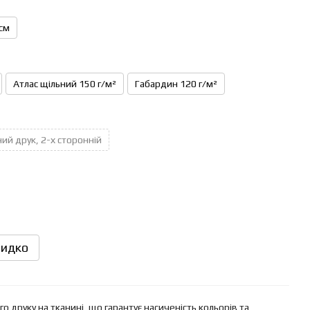
см
Атлас щільний 150 г/м²
Габардин 120 г/м²
ий друк, 2-х сторонній
идко
 друку на тканині, що гарантує насиченість кольорів та