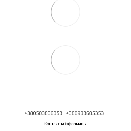
+380503836353
+380983605353
Контактна інформація