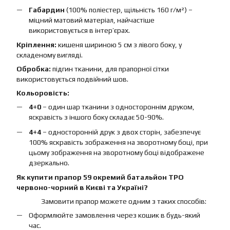
Габардин
(100% поліестер, щільність 160 г/м²) –
міцний матовий матеріал, найчастіше
використовується в інтер’єрах.
Кріплення:
кишеня шириною 5 см з лівого боку, у
складеному вигляді.
Обробка:
підгин тканини, для прапорної сітки
використовується подвійний шов.
Кольоровість:
4+0
– один шар тканини з одностороннім друком,
яскравість з іншого боку складає 50-90%.
4+4
– односторонній друк з двох сторін, забезпечує
100% яскравість зображення на зворотному боці, при
цьому зображення на зворотному боці відображене
дзеркально.
Як купити прапор 59 окремий батальйон ТРО
червоно-чорний в Києві та Україні?
Замовити прапор можете одним з таких способів:
Оформлюйте замовлення через кошик в будь-який
час.