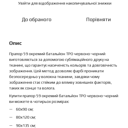
Увійти
для відображення накопичувальної знижки
%
До обраного
Порівняти
Опис
Прапор 59 окремий батальйон ТРО червоно-чорний
виготовляється за допомогою сублімаційного друку на
тканині, що гарантує насиченість кольорів та довговічність
зображення. Цей метод дозволяє фарбі проникати
безпосередньо у волокна тканини, завдяки чому
зображення стає стійким до впливу зовнішніх факторів,
таких як сонце та волога.
Купити прапор 59 окремий батальйон ТРО червоно-чорний
ви можете в чотирьох розмірах:
60х90 см;
80х120 см;
90х135 см;