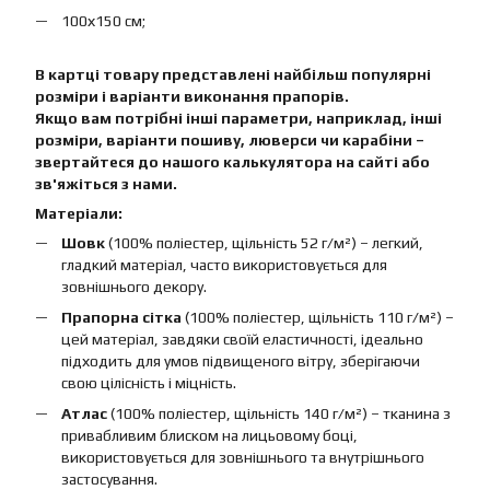
100х150 см;
В картці товару представлені найбільш популярні
розміри і варіанти виконання прапорів.
Якщо вам потрібні інші параметри, наприклад, інші
розміри, варіанти пошиву, люверси чи карабіни –
звертайтеся до нашого калькулятора на сайті або
зв'яжіться з нами.
Матеріали:
Шовк
(100% поліестер, щільність 52 г/м²) – легкий,
гладкий матеріал, часто використовується для
зовнішнього декору.
Прапорна сітка
(100% поліестер, щільність 110 г/м²) –
цей матеріал, завдяки своїй еластичності, ідеально
підходить для умов підвищеного вітру, зберігаючи
свою цілісність і міцність.
Атлас
(100% поліестер, щільність 140 г/м²) – тканина з
привабливим блиском на лицьовому боці,
використовується для зовнішнього та внутрішнього
застосування.