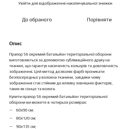
Увійти
для відображення накопичувальної знижки
%
До обраного
Порівняти
Опис
Прапор 56 окремий батальйон територіальної оборони
виготовляється за допомогою сублімаційного друку на
тканині, що гарантує насиченість кольорів та довговічність
зображення. Цей метод дозволяє фарбі проникати
безпосередньо у волокна тканини, завдяки чому
зображення стає стійким до впливу зовнішніх факторів,
таких як сонце та волога.
Купити прапор 56 окремий батальйон територіальної
оборони ви можете в чотирьох розмірах:
60х90 см;
80х120 см;
90х135 см;