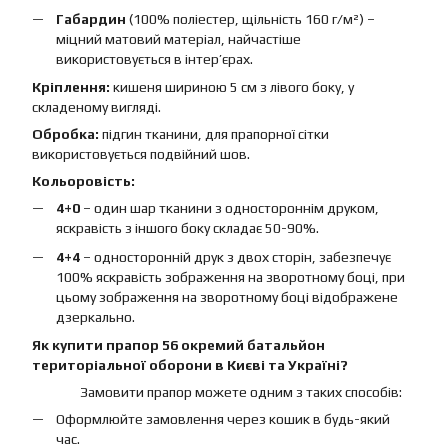
Габардин
(100% поліестер, щільність 160 г/м²) –
міцний матовий матеріал, найчастіше
використовується в інтер’єрах.
Кріплення:
кишеня шириною 5 см з лівого боку, у
складеному вигляді.
Обробка:
підгин тканини, для прапорної сітки
використовується подвійний шов.
Кольоровість:
4+0
– один шар тканини з одностороннім друком,
яскравість з іншого боку складає 50-90%.
4+4
– односторонній друк з двох сторін, забезпечує
100% яскравість зображення на зворотному боці, при
цьому зображення на зворотному боці відображене
дзеркально.
Як купити прапор 56 окремий батальйон
територіальної оборони в Києві та Україні?
Замовити прапор можете одним з таких способів:
Оформлюйте замовлення через кошик в будь-який
час.