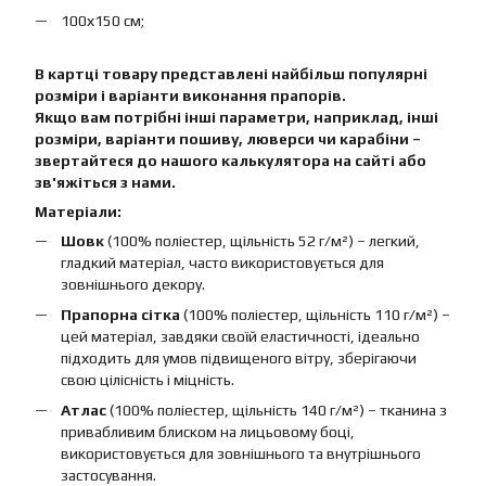
100х150 см;
В картці товару представлені найбільш популярні
розміри і варіанти виконання прапорів.
Якщо вам потрібні інші параметри, наприклад, інші
розміри, варіанти пошиву, люверси чи карабіни –
звертайтеся до нашого калькулятора на сайті або
зв'яжіться з нами.
Матеріали:
Шовк
(100% поліестер, щільність 52 г/м²) – легкий,
гладкий матеріал, часто використовується для
зовнішнього декору.
Прапорна сітка
(100% поліестер, щільність 110 г/м²) –
цей матеріал, завдяки своїй еластичності, ідеально
підходить для умов підвищеного вітру, зберігаючи
свою цілісність і міцність.
Атлас
(100% поліестер, щільність 140 г/м²) – тканина з
привабливим блиском на лицьовому боці,
використовується для зовнішнього та внутрішнього
застосування.