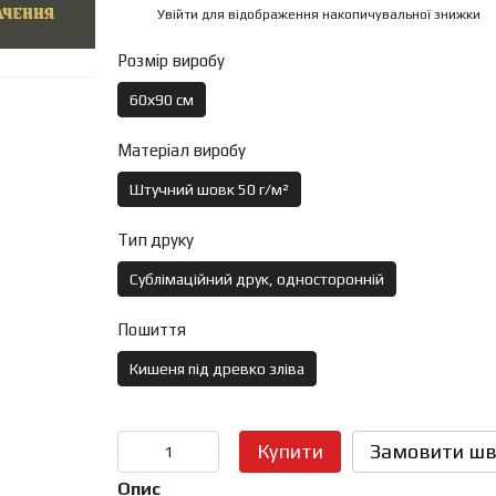
Увійти
для відображення накопичувальної знижки
%
Розмір виробу
60х90 см
Матеріал виробу
Штучний шовк 50 г/м²
Тип друку
Сублімаційний друк, односторонній
Пошиття
Кишеня під древко зліва
Купити
Замовити шв
Опис