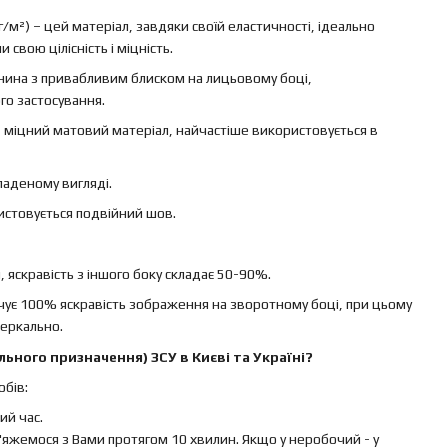
г/м²) – цей матеріал, завдяки своїй еластичності, ідеально
свою цілісність і міцність.
канина з привабливим блиском на лицьовому боці,
го застосування.
 – міцний матовий матеріал, найчастіше використовується в
ладеному вигляді.
ристовується подвійний шов.
яскравість з іншого боку складає 50-90%.
ечує 100% яскравість зображення на зворотному боці, при цьому
еркально.
ьного призначення) ЗСУ в Києві та Україні?
бів:
й час.
яжемося з Вами протягом 10 хвилин. Якщо у неробочий - у