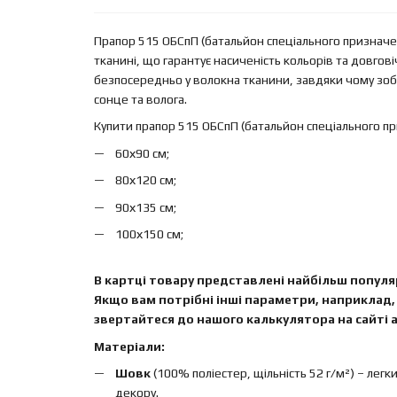
Прапор 515 ОБСпП (батальйон спеціального призначе
тканині, що гарантує насиченість кольорів та довго
безпосередньо у волокна тканини, завдяки чому зобр
сонце та волога.
Купити прапор 515 ОБСпП (батальйон спеціального п
60х90 см;
80х120 см;
90х135 см;
100х150 см;
В картці товару представлені найбільш популяр
Якщо вам потрібні інші параметри, наприклад, 
звертайтеся до нашого калькулятора на сайті а
Матеріали:
Шовк
(100% поліестер, щільність 52 г/м²) – легк
декору.