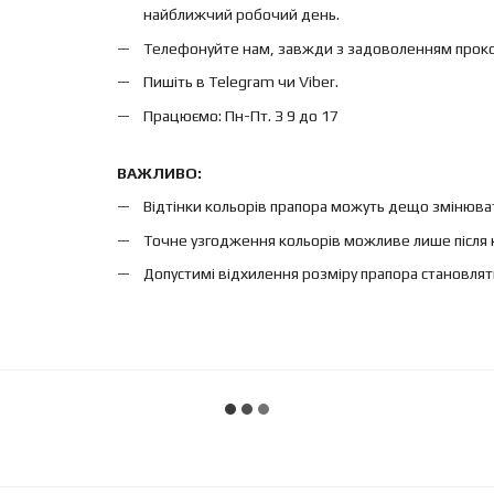
найближчий робочий день.
Телефонуйте нам, завжди з задоволенням проконс
Пишіть в Telegram чи Viber.
Працюємо: Пн-Пт. З 9 до 17
ВАЖЛИВО:
Відтінки кольорів прапора можуть дещо змінюват
Точне узгодження кольорів можливе лише після 
Допустимі відхилення розміру прапора становлят