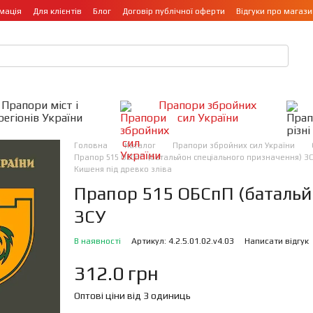
мація
Для клієнтів
Блог
Договір публічної оферти
Відгуки про магази
Прапори міст і
Прапори збройних
регіонів України
сил України
Головна
Каталог
Прапори збройних сил України
Прапор 515 ОБСпП (батальйон спеціального призначення) ЗСУ,
Кишеня під древко зліва
Прапор 515 ОБСпП (батальй
ЗСУ
В наявності
Артикул: 4.2.5.01.02.v4.03
Написати відгук
312.0 грн
Оптові ціни від 3 одиниць