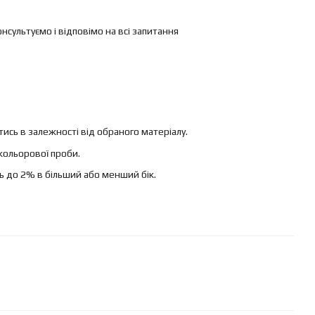
ультуємо і відповімо на всі запитання
ись в залежності від обраного матеріалу.
кольорової проби.
ь до 2% в більший або менший бік.