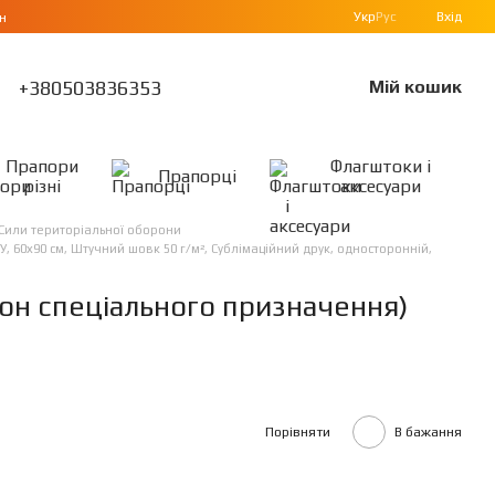
Укр
Рус
Вхід
н
+380503836353
Мій кошик
Прапори
Флагштоки і
Прапорці
різні
аксесуари
Сили територіальної оборони
 60х90 см, Штучний шовк 50 г/м², Сублімаційний друк, односторонній,
он спеціального призначення)
Порівняти
В бажання