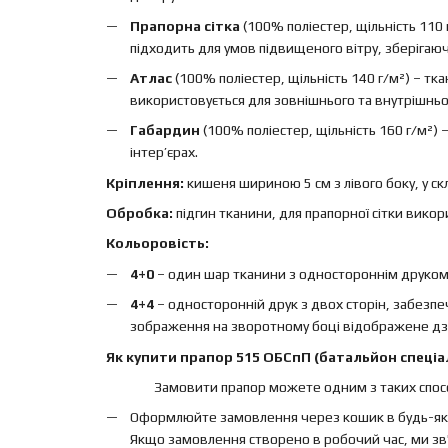
Прапорна сітка
(100% поліестер, щільність 110 
підходить для умов підвищеного вітру, зберігаючи 
Атлас
(100% поліестер, щільність 140 г/м²) – т
використовується для зовнішнього та внутрішньо
Габардин
(100% поліестер, щільність 160 г/м²)
інтер’єрах.
Кріплення:
кишеня шириною 5 см з лівого боку, у ск
Обробка:
підгин тканини, для прапорної сітки вико
Кольоровість:
4+0
– один шар тканини з одностороннім друком, 
4+4
– односторонній друк з двох сторін, забезп
зображення на зворотному боці відображене дз
Як купити прапор 515 ОБСпП (батальйон спеціал
Замовити прапор можете одним з таких спосо
Оформлюйте замовлення через кошик в будь-яки
Якщо замовлення створено в робочий час, ми зв'