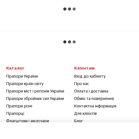
Каталог
Клієнтам
Прапори України
Вхід до кабінету
Прапори країн світу
Про нас
Прапори міст і регіонів України
Оплата і доставка
Прапори збройних сил України
Обмін та повернення
Прапори різні
Контактна інформація
Прапорці
Для клієнтів
Флагштоки і аксесуари
Блог
Договір публічної оферти
Відгуки про магазин