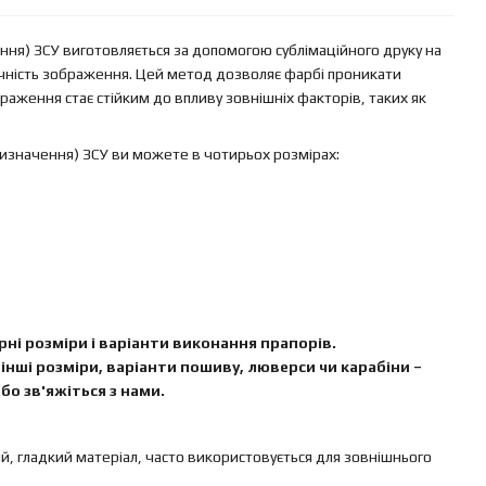
ння) ЗСУ виготовляється за допомогою сублімаційного друку на
вічність зображення. Цей метод дозволяє фарбі проникати
аження стає стійким до впливу зовнішніх факторів, таких як
ризначення) ЗСУ ви можете в чотирьох розмірах:
ні розміри і варіанти виконання прапорів.
інші розміри, варіанти пошиву, люверси чи карабіни –
бо зв'яжіться з нами.
ий, гладкий матеріал, часто використовується для зовнішнього