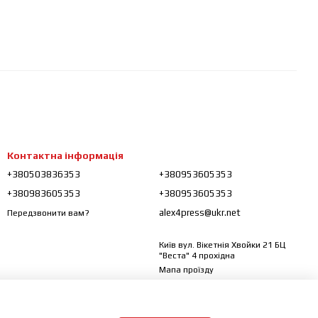
Контактна інформація
+380503836353
+380953605353
+380983605353
+380953605353
alex4press@ukr.net
Передзвонити вам?
Київ вул. Вікетнія Хвойки 21 БЦ
"Веста" 4 прохідна
Мапа проїзду