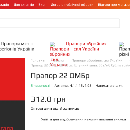
мація
Для клієнтів
Блог
Договір публічної оферти
Відгуки про магази
Прапори міст і
Прапори збройних
регіонів України
сил України
Головна
Каталог
Прапори збройних сил України
Прапор 22 ОМБр, 60х90 см, Штучний шовк 50 г/м², Сублімацій
Прапор 22 ОМБр
В наявності
Артикул: 4.1.1.16v1.03
Написати відгук
312.0 грн
Оптові ціни від 3 одиниць
Увійти
для відображення накопичувальної знижки
%