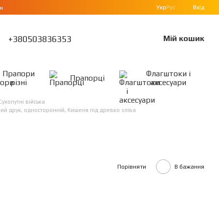
Укр
Рус
Вхід
н
+380503836353
Мій кошик
Прапори
Флагштоки і
Прапорці
різні
аксесуари
Сухопутні війська
ний друк, односторонній, Кишеня під древко зліва
Порівняти
В бажання