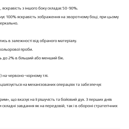
яскравість з іншого боку складає 50-90%.
ечує 100% яскравість зображення на зворотному боці, при цьому
еркально.
ись в залежності від обраного матеріалу.
кольорової проби.
ь до 2% в більший або менший бік.
) на червоно-чорному тлі.
ціалізується на механізованих операціях та забезпечує
», що вказує на її рішучість та бойовий дух. З перших днів
 складні завдання як на передовій, так і в обороні стратегічних