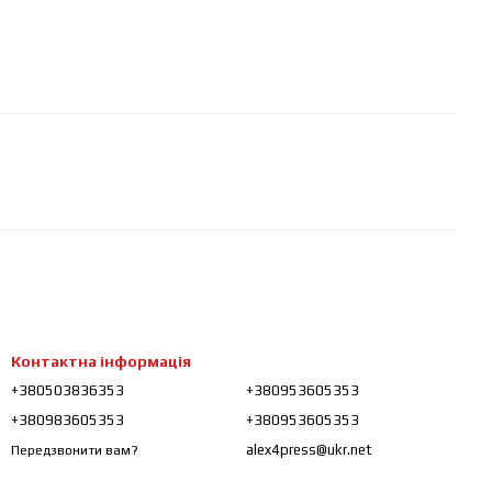
Контактна інформація
+380503836353
+380953605353
+380983605353
+380953605353
alex4press@ukr.net
Передзвонити вам?