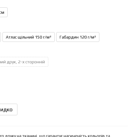
см
Атлас щільний 150 г/м²
Габардин 120 г/м²
ий друк, 2-х сторонній
идко
 друку на тканині, що гарантує насиченість кольорів та