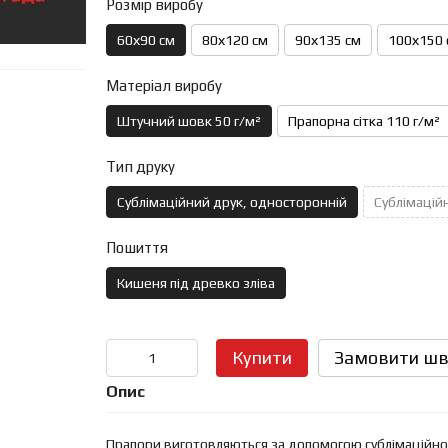
Розмір виробу
60х90 см
80х120 см
90х135 см
100х150 
Матеріал виробу
Штучний шовк 50 г/м²
Прапорна сітка 110 г/м²
Тип друку
Сублімаційний друк, односторонній
Сублімаційн
Пошиття
Кишеня під древко зліва
Купити
Замовити шв
Опис
Прапори виготовляються за допомогою сублімаційного