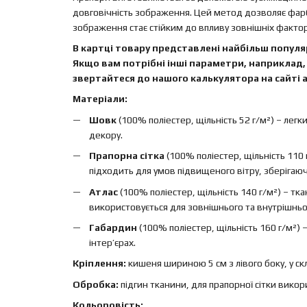
довговічність зображення. Цей метод дозволяє фар
зображення стає стійким до впливу зовнішніх факторі
В картці товару представлені найбільш популяр
Якщо вам потрібні інші параметри, наприклад, 
звертайтеся до нашого калькулятора на сайті а
Матеріали:
Шовк
(100% поліестер, щільність 52 г/м²) – легк
декору.
Прапорна сітка
(100% поліестер, щільність 110 
підходить для умов підвищеного вітру, зберігаючи 
Атлас
(100% поліестер, щільність 140 г/м²) – т
використовується для зовнішнього та внутрішньо
Габардин
(100% поліестер, щільність 160 г/м²)
інтер’єрах.
Кріплення:
кишеня шириною 5 см з лівого боку, у ск
Обробка:
підгин тканини, для прапорної сітки вико
Кольоровість: