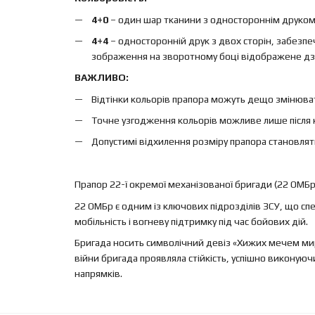
4+0
– один шар тканини з одностороннім друком, 
4+4
– односторонній друк з двох сторін, забезп
зображення на зворотному боці відображене дз
ВАЖЛИВО:
Відтінки кольорів прапора можуть дещо змінюват
Точне узгодження кольорів можливе лише після 
Допустимі відхилення розміру прапора становлят
Прапор 22-ї окремої механізованої бригади (22 ОМБр
22 ОМБр є одним із ключових підрозділів ЗСУ, що спе
мобільність і вогневу підтримку під час бойових дій.
Бригада носить символічний девіз «Хижих мечем мирим
війни бригада проявляла стійкість, успішно виконуючи
напрямків.