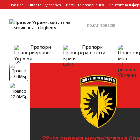
Перейти до основного контенту
Про нас
Оплата і доставка
Обмін та повернення
Контактна інфор
Прапори
Прапори
України
країн світу