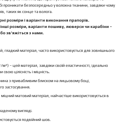
бі проникати безпосередньо у волокна тканини, завдяки чому
в, таких як сонце та волога.
ні розміри і варіанти виконання прапорів.
інші розміри, варіанти пошиву, люверси чи карабіни –
бо зв'яжіться з нами.
ий, гладкий матеріал, часто використовується для зовнішнього
г/м²) – цей матеріал, завдяки своїй еластичності, ідеально
свою цілісність і міцність.
канина з привабливим блиском на лицьовому боці,
го застосування.
 – міцний матовий матеріал, найчастіше використовується в
ладеному вигляді.
ристовується подвійний шов.