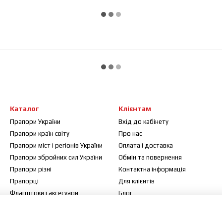
Каталог
Клієнтам
Прапори України
Вхід до кабінету
Прапори країн світу
Про нас
Прапори міст і регіонів України
Оплата і доставка
Прапори збройних сил України
Обмін та повернення
Прапори різні
Контактна інформація
Прапорці
Для клієнтів
Флагштоки і аксесуари
Блог
Договір публічної оферти
Відгуки про магазин