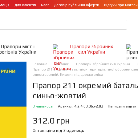
мація
Для клієнтів
Блог
Договір публічної оферти
Відгуки про магази
Прапори міст і
Прапори збройних
регіонів України
сил України
Головна
Каталог
Прапори збройних сил України
Прапор 211 окремий батальйон територіальної оборони синьо
односторонній, Кишеня під древко зліва
Прапор 211 окремий баталь
синьо-жовтий
В наявності
Артикул: 4.2.4.03.06.v2.03
Написати відгук
312.0 грн
Оптові ціни від 3 одиниць