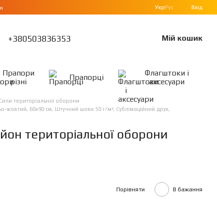
Укр
Рус
Вхід
н
+380503836353
Мій кошик
Прапори
Флагштоки і
Прапорці
різні
аксесуари
Сили територіальної оборони
-жовтий, 60х90 см, Штучний шовк 50 г/м², Сублімаційний друк,
йон територіальної оборони
Порівняти
В бажання