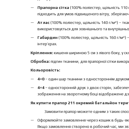
Прапорна сітка
(100% поліестер, щільність 110 
підходить для умов підвищеного вітру, зберігаючи 
Атлас
(100% поліестер, щільність 140 г/м²) – т
використовується для зовнішнього та внутрішньо
Габардин
(100% поліестер, щільність 160 г/м²)
інтер’єрах.
Кріплення:
кишеня шириною 5 см з лівого боку, у ск
Обробка:
підгин тканини, для прапорної сітки вико
Кольоровість:
4+0
– один шар тканини з одностороннім друком, 
4+4
– односторонній друк з двох сторін, забезп
зображення на зворотному боці відображене дз
Як купити прапор 211 окремий батальйон терит
Замовити прапор можете одним з таких спосо
Оформлюйте замовлення через кошик в будь-яки
Якщо замовлення створено в робочий час, ми зв'