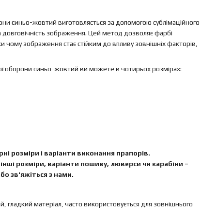
они синьо-жовтий виготовляється за допомогою сублімаційного
та довговічність зображення. Цей метод дозволяє фарбі
и чому зображення стає стійким до впливу зовнішніх факторів,
ої оборони синьо-жовтий ви можете в чотирьох розмірах:
ні розміри і варіанти виконання прапорів.
інші розміри, варіанти пошиву, люверси чи карабіни –
бо зв'яжіться з нами.
ий, гладкий матеріал, часто використовується для зовнішнього