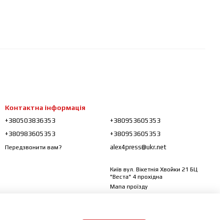
Контактна інформація
+380503836353
+380953605353
+380983605353
+380953605353
alex4press@ukr.net
Передзвонити вам?
Київ вул. Вікетнія Хвойки 21 БЦ
"Веста" 4 прохідна
Мапа проїзду