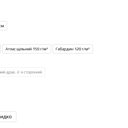
см
Атлас щільний 150 г/м²
Габардин 120 г/м²
ий друк, 2-х сторонній
идко