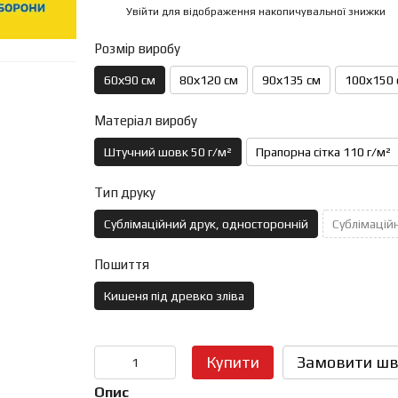
Увійти
для відображення накопичувальної знижки
%
Розмір виробу
60х90 см
80х120 см
90х135 см
100х150 
Матеріал виробу
Штучний шовк 50 г/м²
Прапорна сітка 110 г/м²
Тип друку
Сублімаційний друк, односторонній
Сублімаційн
Пошиття
Кишеня під древко зліва
Купити
Замовити шв
Опис