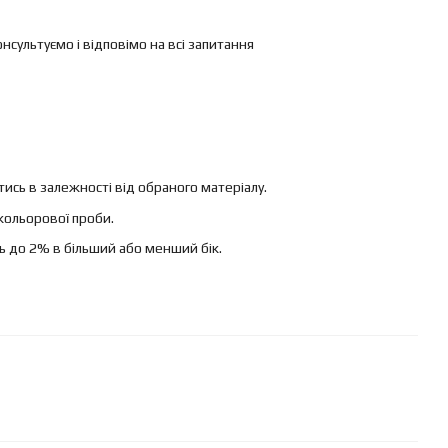
ультуємо і відповімо на всі запитання
ись в залежності від обраного матеріалу.
кольорової проби.
ь до 2% в більший або менший бік.