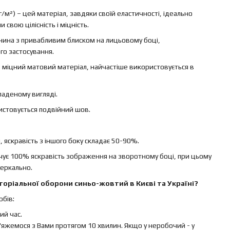
г/м²) – цей матеріал, завдяки своїй еластичності, ідеально
свою цілісність і міцність.
канина з привабливим блиском на лицьовому боці,
го застосування.
 – міцний матовий матеріал, найчастіше використовується в
ладеному вигляді.
ристовується подвійний шов.
яскравість з іншого боку складає 50-90%.
ечує 100% яскравість зображення на зворотному боці, при цьому
еркально.
оріальної оборони синьо-жовтий в Києві та Україні?
бів:
й час.
яжемося з Вами протягом 10 хвилин. Якщо у неробочий - у