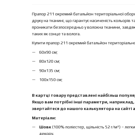
Прапор 211 окремий батальйон територіальної обор
друку на тканині, що гарантує насиченість кольорів 
проникати безпосередньо у волокна тканини, завдяк
таких як сонце та волога.
Купити прапор 211 окремий батальйон територіальн
60х90 см;
80х120 см;
90х135 см;
100х150 см;
В картці товару представлені найбільш популяр
Якщо вам потрібні інші параметри, наприклад, 
звертайтеся до нашого калькулятора на сайті а
Матеріали:
Шовк
(100% поліестер, щільність 52 г/м²) – легк
декору.