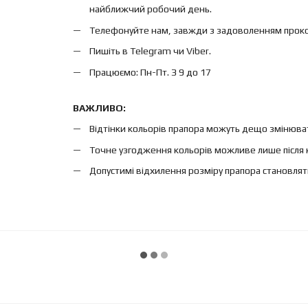
найближчий робочий день.
Телефонуйте нам, завжди з задоволенням проконс
Пишіть в Telegram чи Viber.
Працюємо: Пн-Пт. З 9 до 17
ВАЖЛИВО:
Відтінки кольорів прапора можуть дещо змінюват
Точне узгодження кольорів можливе лише після 
Допустимі відхилення розміру прапора становлят