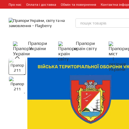
Перейти до основного контенту
Про нас
Оплата і доставка
Обмін та повернення
Контактна інфор
Прапори
Прапори
України
країн світу