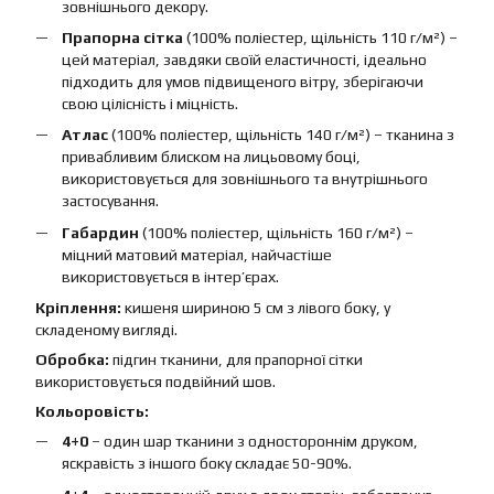
зовнішнього декору.
Прапорна сітка
(100% поліестер, щільність 110 г/м²) –
цей матеріал, завдяки своїй еластичності, ідеально
підходить для умов підвищеного вітру, зберігаючи
свою цілісність і міцність.
Атлас
(100% поліестер, щільність 140 г/м²) – тканина з
привабливим блиском на лицьовому боці,
використовується для зовнішнього та внутрішнього
застосування.
Габардин
(100% поліестер, щільність 160 г/м²) –
міцний матовий матеріал, найчастіше
використовується в інтер’єрах.
Кріплення:
кишеня шириною 5 см з лівого боку, у
складеному вигляді.
Обробка:
підгин тканини, для прапорної сітки
використовується подвійний шов.
Кольоровість:
4+0
– один шар тканини з одностороннім друком,
яскравість з іншого боку складає 50-90%.