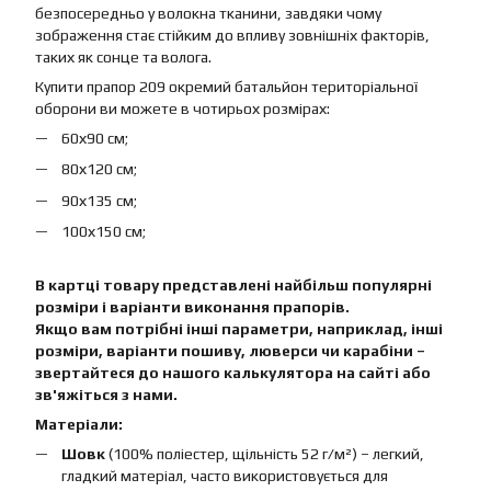
безпосередньо у волокна тканини, завдяки чому
зображення стає стійким до впливу зовнішніх факторів,
таких як сонце та волога.
Купити прапор 209 окремий батальйон територіальної
оборони ви можете в чотирьох розмірах:
60х90 см;
80х120 см;
90х135 см;
100х150 см;
В картці товару представлені найбільш популярні
розміри і варіанти виконання прапорів.
Якщо вам потрібні інші параметри, наприклад, інші
розміри, варіанти пошиву, люверси чи карабіни –
звертайтеся до нашого калькулятора на сайті або
зв'яжіться з нами.
Матеріали:
Шовк
(100% поліестер, щільність 52 г/м²) – легкий,
гладкий матеріал, часто використовується для