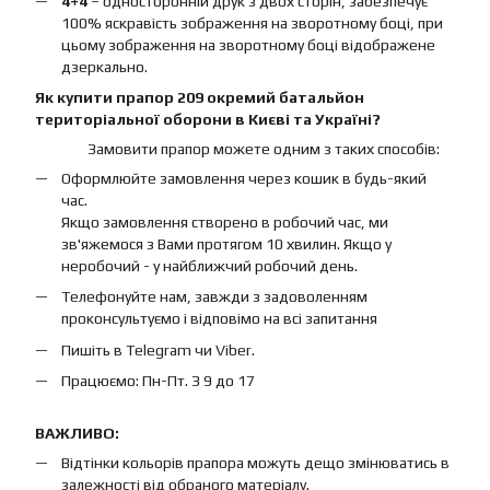
4+4
– односторонній друк з двох сторін, забезпечує
100% яскравість зображення на зворотному боці, при
цьому зображення на зворотному боці відображене
дзеркально.
Як купити прапор 209 окремий батальйон
територіальної оборони в Києві та Україні?
Замовити прапор можете одним з таких способів:
Оформлюйте замовлення через кошик в будь-який
час.
Якщо замовлення створено в робочий час, ми
зв'яжемося з Вами протягом 10 хвилин. Якщо у
неробочий - у найближчий робочий день.
Телефонуйте нам, завжди з задоволенням
проконсультуємо і відповімо на всі запитання
Пишіть в Telegram чи Viber.
Працюємо: Пн-Пт. З 9 до 17
ВАЖЛИВО:
Відтінки кольорів прапора можуть дещо змінюватись в
залежності від обраного матеріалу.