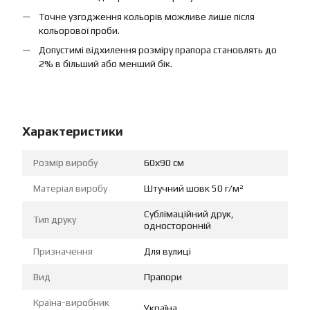
Точне узгодження кольорів можливе лише після
кольорової проби.
Допустимі відхилення розміру прапора становлять до
2% в більший або менший бік.
Характеристики
Розмір виробу
60х90 см
Матеріал виробу
Штучний шовк 50 г/м²
Сублімаційний друк,
Тип друку
односторонній
Призначення
Для вулиці
Вид
Прапори
Країна-виробник
Україна