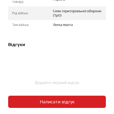
товару
Сили територіальної оборони
Рід військ
(ТрО)
Тип військ
Легка піхота
Відгуки
Додайте перший відгук
Написати відгук