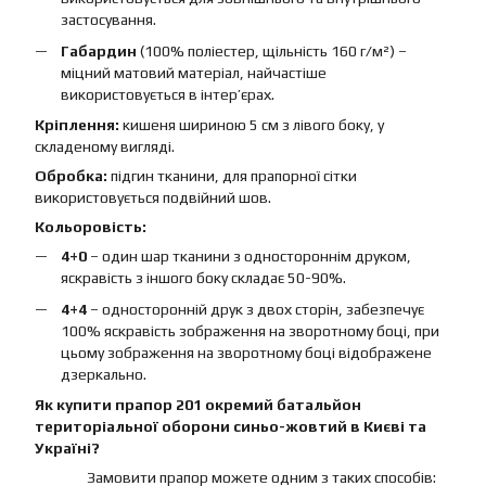
застосування.
Габардин
(100% поліестер, щільність 160 г/м²) –
міцний матовий матеріал, найчастіше
використовується в інтер’єрах.
Кріплення:
кишеня шириною 5 см з лівого боку, у
складеному вигляді.
Обробка:
підгин тканини, для прапорної сітки
використовується подвійний шов.
Кольоровість:
4+0
– один шар тканини з одностороннім друком,
яскравість з іншого боку складає 50-90%.
4+4
– односторонній друк з двох сторін, забезпечує
100% яскравість зображення на зворотному боці, при
цьому зображення на зворотному боці відображене
дзеркально.
Як купити прапор 201 окремий батальйон
територіальної оборони синьо-жовтий в Києві та
Україні?
Замовити прапор можете одним з таких способів: