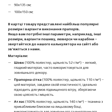
90х135 см;
100х150 см;
В картці товару представлені найбільш популярні
розміри і варіанти виконання прапорів.
Якщо вам потрібні інші параметри, наприклад, інші
розміри, варіанти пошиву, люверси чи карабіни –
звертайтеся до нашого калькулятора на сайті або
зв'яжіться з нами.
Матеріали:
Шовк
(100% поліестер, щільність 52 г/м²) – легкий,
гладкий матеріал, часто використовується для
зовнішнього декору.
Прапорна сітка
(100% поліестер, щільність 110 г/м²) –
цей матеріал, завдяки своїй еластичності, ідеально
підходить для умов підвищеного вітру, зберігаючи
свою цілісність і міцність.
Атлас
(100% поліестер, щільність 140 г/м²) – тканина з
привабливим блиском на лицьовому боці,
використовується для зовнішнього та внутрішнього