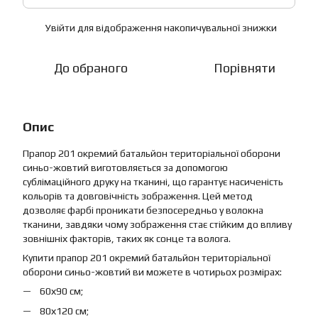
Увійти
для відображення накопичувальної знижки
%
До обраного
Порівняти
Опис
Прапор 201 окремий батальйон територіальної оборони
синьо-жовтий виготовляється за допомогою
сублімаційного друку на тканині, що гарантує насиченість
кольорів та довговічність зображення. Цей метод
дозволяє фарбі проникати безпосередньо у волокна
тканини, завдяки чому зображення стає стійким до впливу
зовнішніх факторів, таких як сонце та волога.
Купити прапор 201 окремий батальйон територіальної
оборони синьо-жовтий ви можете в чотирьох розмірах:
60х90 см;
80х120 см;