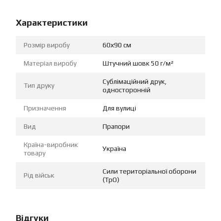
Характеристики
Розмір виробу
60х90 см
Матеріал виробу
Штучний шовк 50 г/м²
Сублімаційний друк,
Тип друку
односторонній
Призначення
Для вулиці
Вид
Прапори
Країна-виробник
Україна
товару
Сили територіальної оборони
Рід військ
(ТрО)
Відгуки