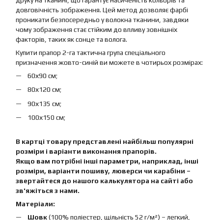
друку на тканині, що гарантує насиченість кольорів та
довговічність зображення. Цей метод дозволяє фарбі
проникати безпосередньо у волокна тканини, завдяки
чому зображення стає стійким до впливу зовнішніх
факторів, таких як сонце та волога.
Купити прапор 2-га тактична група спеціального
призначення жовто-синій ви можете в чотирьох розмірах:
60х90 см;
80х120 см;
90х135 см;
100х150 см;
В картці товару представлені найбільш популярні
розміри і варіанти виконання прапорів.
Якщо вам потрібні інші параметри, наприклад, інші
розміри, варіанти пошиву, люверси чи карабіни –
звертайтеся до нашого калькулятора на сайті або
зв'яжіться з нами.
Матеріали:
Шовк
(100% поліестер, щільність 52 г/м²) – легкий,