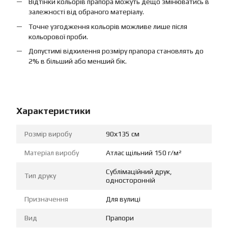
Відтінки кольорів прапора можуть дещо змінюватись в
залежності від обраного матеріалу.
Точне узгодження кольорів можливе лише після
кольорової проби.
Допустимі відхилення розміру прапора становлять до
2% в більший або менший бік.
Характеристики
Розмір виробу
90х135 см
Матеріал виробу
Атлас щільний 150 г/м²
Сублімаційний друк,
Тип друку
односторонній
Призначення
Для вулиці
Вид
Прапори