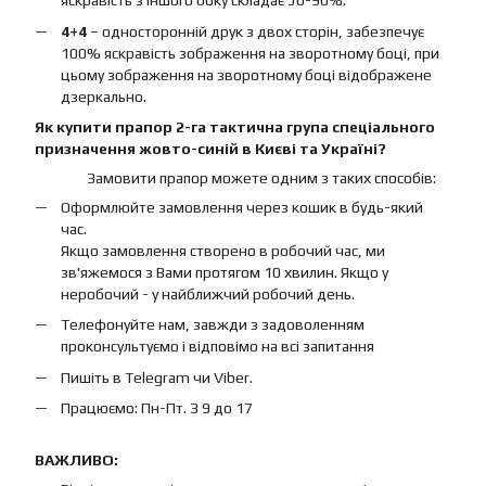
яскравість з іншого боку складає 50-90%.
4+4
– односторонній друк з двох сторін, забезпечує
100% яскравість зображення на зворотному боці, при
цьому зображення на зворотному боці відображене
дзеркально.
Як купити прапор 2-га тактична група спеціального
призначення жовто-синій в Києві та Україні?
Замовити прапор можете одним з таких способів:
Оформлюйте замовлення через кошик в будь-який
час.
Якщо замовлення створено в робочий час, ми
зв'яжемося з Вами протягом 10 хвилин. Якщо у
неробочий - у найближчий робочий день.
Телефонуйте нам, завжди з задоволенням
проконсультуємо і відповімо на всі запитання
Пишіть в Telegram чи Viber.
Працюємо: Пн-Пт. З 9 до 17
ВАЖЛИВО: