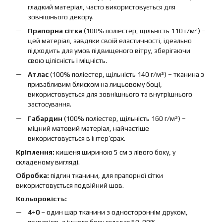
гладкий матеріал, часто використовується для
зовнішнього декору.
Прапорна сітка
(100% поліестер, щільність 110 г/м²) –
цей матеріал, завдяки своїй еластичності, ідеально
підходить для умов підвищеного вітру, зберігаючи
свою цілісність і міцність.
Атлас
(100% поліестер, щільність 140 г/м²) – тканина з
привабливим блиском на лицьовому боці,
використовується для зовнішнього та внутрішнього
застосування.
Габардин
(100% поліестер, щільність 160 г/м²) –
міцний матовий матеріал, найчастіше
використовується в інтер’єрах.
Кріплення:
кишеня шириною 5 см з лівого боку, у
складеному вигляді.
Обробка:
підгин тканини, для прапорної сітки
використовується подвійний шов.
Кольоровість:
4+0
– один шар тканини з одностороннім друком,