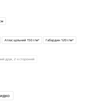
см
Атлас щільний 150 г/м²
Габардин 120 г/м²
ий друк, 2-х сторонній
идко