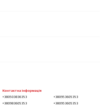
Контактна інформація
+380503836353
+380953605353
+380983605353
+380953605353