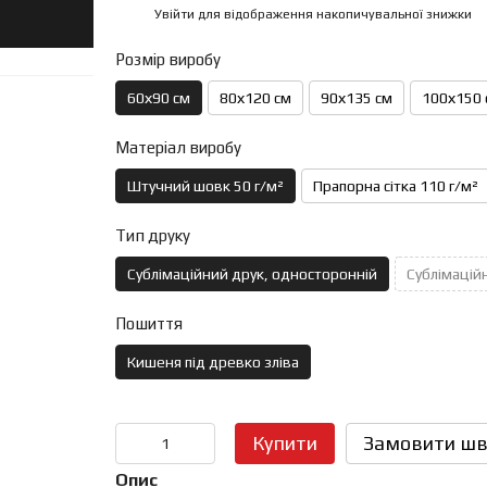
Увійти
для відображення накопичувальної знижки
%
Розмір виробу
60х90 см
80х120 см
90х135 см
100х150 
Матеріал виробу
Штучний шовк 50 г/м²
Прапорна сітка 110 г/м²
Тип друку
Сублімаційний друк, односторонній
Сублімаційн
Пошиття
Кишеня під древко зліва
Купити
Замовити шв
Опис