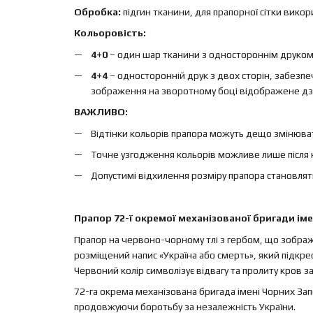
Обробка:
підгин тканини, для прапорної сітки вико
Кольоровість:
4+0
– один шар тканини з одностороннім друком, 
4+4
– односторонній друк з двох сторін, забезп
зображення на зворотному боці відображене дз
ВАЖЛИВО:
Відтінки кольорів прапора можуть дещо змінюват
Точне узгодження кольорів можливе лише після 
Допустимі відхилення розміру прапора становлят
Прапор 72-ї окремої механізованої бригади ім
Прапор на червоно-чорному тлі з гербом, що зображ
розміщений напис «Україна або смерть», який підкрес
Червоний колір символізує відвагу та пролиту кров з
72-га окрема механізована бригада імені Чорних Зап
продовжуючи боротьбу за незалежність України.