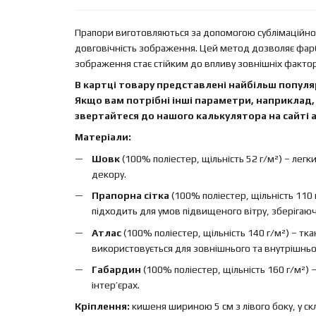
Прапори виготовляються за допомогою сублімаційного
довговічність зображення. Цей метод дозволяє фар
зображення стає стійким до впливу зовнішніх факторі
В картці товару представлені найбільш популяр
Якщо вам потрібні інші параметри, наприклад, 
звертайтеся до нашого калькулятора на сайті а
Матеріали:
Шовк
(100% поліестер, щільність 52 г/м²) – легк
декору.
Прапорна сітка
(100% поліестер, щільність 110 
підходить для умов підвищеного вітру, зберігаючи 
Атлас
(100% поліестер, щільність 140 г/м²) – т
використовується для зовнішнього та внутрішньо
Габардин
(100% поліестер, щільність 160 г/м²)
інтер’єрах.
Кріплення:
кишеня шириною 5 см з лівого боку, у ск