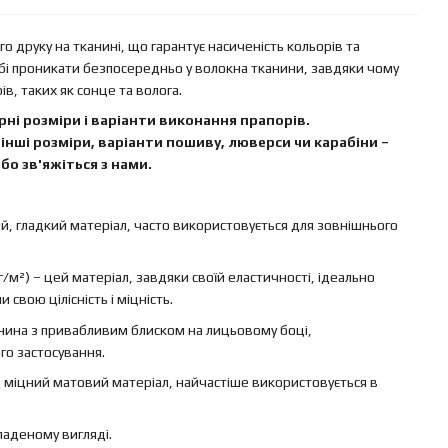
 друку на тканині, що гарантує насиченість кольорів та
бі проникати безпосередньо у волокна тканини, завдяки чому
в, таких як сонце та волога.
ні розміри і варіанти виконання прапорів.
інші розміри, варіанти пошиву, люверси чи карабіни –
бо зв'яжіться з нами.
ий, гладкий матеріал, часто використовується для зовнішнього
г/м²) – цей матеріал, завдяки своїй еластичності, ідеально
свою цілісність і міцність.
канина з привабливим блиском на лицьовому боці,
го застосування.
 – міцний матовий матеріал, найчастіше використовується в
ладеному вигляді.