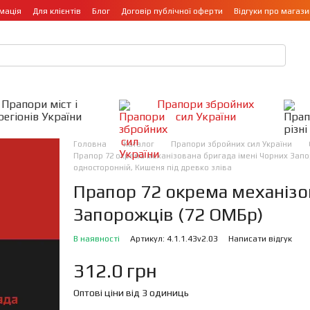
мація
Для клієнтів
Блог
Договір публічної оферти
Відгуки про магази
Прапори міст і
Прапори збройних
регіонів України
сил України
Головна
Каталог
Прапори збройних сил України
Прапор 72 окрема механізована бригада імені Чорних Запоро
односторонній, Кишеня під древко зліва
Прапор 72 окрема механізо
Запорожців (72 ОМБр)
В наявності
Артикул: 4.1.1.43v2.03
Написати відгук
312.0 грн
Оптові ціни від 3 одиниць