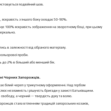
ристовується подвійний шов.
яскравість з іншого боку складає 50-90%.
ечує 100% яскравість зображення на зворотному боці, при цьому
еркально.
ись в залежності від обраного матеріалу.
кольорової проби.
ь до 2% в більший або менший бік.
ені Чорних Запорожців.
ає білий череп у трикутному оформленні. Над гербом
лює незламність і рішучість бригади у захисті Батьківщини.
а свободу, а чорний — твердість духу та волю.
орожців стала втіленням традицій запорозьких козаків,