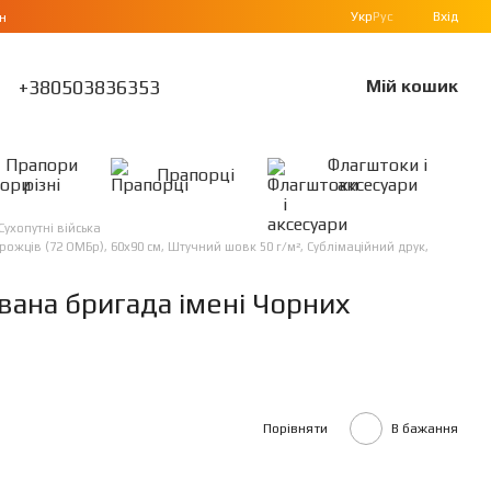
Укр
Рус
Вхід
н
+380503836353
Мій кошик
Прапори
Флагштоки і
Прапорці
різні
аксесуари
Сухопутні війська
жців (72 ОМБр), 60х90 см, Штучний шовк 50 г/м², Сублімаційний друк,
вана бригада імені Чорних
Порівняти
В бажання