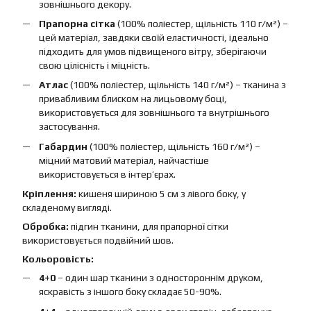
зовнішнього декору.
Прапорна сітка
(100% поліестер, щільність 110 г/м²) –
цей матеріал, завдяки своїй еластичності, ідеально
підходить для умов підвищеного вітру, зберігаючи
свою цілісність і міцність.
Атлас
(100% поліестер, щільність 140 г/м²) – тканина з
привабливим блиском на лицьовому боці,
використовується для зовнішнього та внутрішнього
застосування.
Габардин
(100% поліестер, щільність 160 г/м²) –
міцний матовий матеріал, найчастіше
використовується в інтер’єрах.
Кріплення:
кишеня шириною 5 см з лівого боку, у
складеному вигляді.
Обробка:
підгин тканини, для прапорної сітки
використовується подвійний шов.
Кольоровість:
4+0
– один шар тканини з одностороннім друком,
яскравість з іншого боку складає 50-90%.