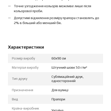
Точне узгодження кольорів можливе лише після
кольорової проби.
Допустимі відхилення розміру прапора становлять до
2% в більший або менший бік.
Характеристики
Розмір виробу
60х90 см
Матеріал виробу
Штучний шовк 50 г/м²
Сублімаційний друк,
Тип друку
односторонній
Призначення
Для вулиці
Вид
Прапори
Країна-виробник
Україна