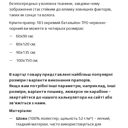
безпосередньо у волокна тканини, завдяки чому
зображення стає стійким до впливу зовнішніх факторів,
таких як сонце та волога.
Купити прапор 183 окремий батальйон ТРО червоно-
чорний ви можете в чотирьох розмірах:
60х90 см;
80х120 см;
90х135 см;
100х150 см;
В картці товару представлені найбільш популярні
розміри і варіанти виконання прапорів.
Якщо вам потрібні інші параметри, наприклад, інші
розміри, варіанти пошиву, люверси чи карабіни –
звертайтеся до нашого калькулятора на сайті або
зв'яжіться з нами.
Матеріали:
Шовк
(100% поліестер, щільність 52 г/м²) – легкий,
гладкий матеріал, часто використовується для