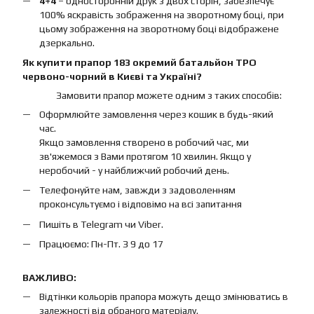
4+4
– односторонній друк з двох сторін, забезпечує
100% яскравість зображення на зворотному боці, при
цьому зображення на зворотному боці відображене
дзеркально.
Як купити прапор 183 окремий батальйон ТРО
червоно-чорний в Києві та Україні?
Замовити прапор можете одним з таких способів:
Оформлюйте замовлення через кошик в будь-який
час.
Якщо замовлення створено в робочий час, ми
зв'яжемося з Вами протягом 10 хвилин. Якщо у
неробочий - у найближчий робочий день.
Телефонуйте нам, завжди з задоволенням
проконсультуємо і відповімо на всі запитання
Пишіть в Telegram чи Viber.
Працюємо: Пн-Пт. З 9 до 17
ВАЖЛИВО:
Відтінки кольорів прапора можуть дещо змінюватись в
залежності від обраного матеріалу.