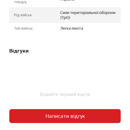
товару
Сили територіальної оборони
Рід військ
(ТрО)
Тип військ
Легка піхота
Відгуки
Додайте перший відгук
Написати відгук