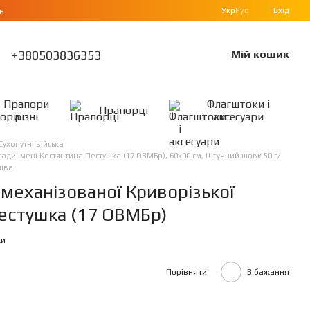
Укр
Рус
Вхід
н
+380503836353
Мій кошик
Прапори
Флагштоки і
Прапорці
різні
аксесуари
Сухопутні війська
ади імені Костянтина Пестушка (17 ОВМБр), 60х90 см, Штучний шовк 50 г/
ліва
 механізованої Криворізької
Пестушка (17 ОВМБр)
ки
Порівняти
В бажання