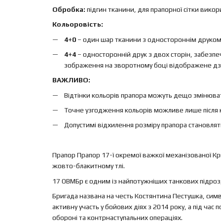
Обробка:
підгин тканини, для прапорної сітки вико
Кольоровість:
4+0
– один шар тканини з одностороннім друком, 
4+4
– односторонній друк з двох сторін, забезп
зображення на зворотному боці відображене дз
ВАЖЛИВО:
Відтінки кольорів прапора можуть дещо змінюват
Точне узгодження кольорів можливе лише після 
Допустимі відхилення розміру прапора становлят
Прапор Прапор 17-ї окремої важкої механізованої Кр
жовто-блакитному тлі.
17 ОВМБр є одним із найпотужніших танкових підрозді
Бригада названа на честь Костянтина Пестушка, символ
активну участь у бойових діях з 2014 року, а під ча
обороні та контрнаступальних операціях.