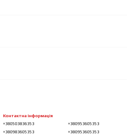
Контактна інформація
+380503836353
+380953605353
+380983605353
+380953605353