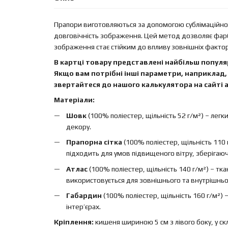
Прапори виготовляються за допомогою сублімаційного
довговічність зображення. Цей метод дозволяє фар
зображення стає стійким до впливу зовнішніх факторі
В картці товару представлені найбільш популяр
Якщо вам потрібні інші параметри, наприклад, 
звертайтеся до нашого калькулятора на сайті а
Матеріали:
Шовк
(100% поліестер, щільність 52 г/м²) – легк
декору.
Прапорна сітка
(100% поліестер, щільність 110 
підходить для умов підвищеного вітру, зберігаючи 
Атлас
(100% поліестер, щільність 140 г/м²) – т
використовується для зовнішнього та внутрішньо
Габардин
(100% поліестер, щільність 160 г/м²)
інтер’єрах.
Кріплення:
кишеня шириною 5 см з лівого боку, у ск