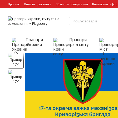
Перейти до основного контенту
Про нас
Оплата і доставка
Обмін та повернення
Контактна інфор
Прапори
Прапори
України
країн світу