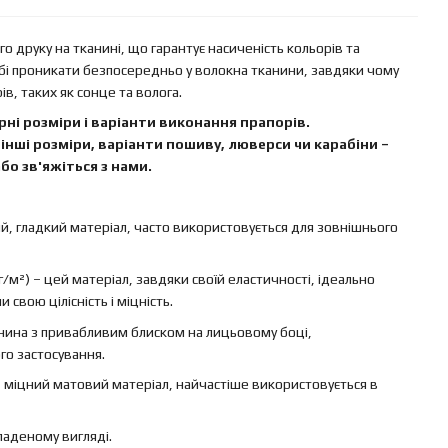
 друку на тканині, що гарантує насиченість кольорів та
бі проникати безпосередньо у волокна тканини, завдяки чому
в, таких як сонце та волога.
ні розміри і варіанти виконання прапорів.
інші розміри, варіанти пошиву, люверси чи карабіни –
бо зв'яжіться з нами.
ий, гладкий матеріал, часто використовується для зовнішнього
г/м²) – цей матеріал, завдяки своїй еластичності, ідеально
свою цілісність і міцність.
канина з привабливим блиском на лицьовому боці,
го застосування.
 – міцний матовий матеріал, найчастіше використовується в
ладеному вигляді.