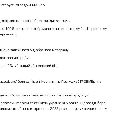
ристовується подвійний шов.
яскравість з іншого боку складає 50-90%.
ечує 100% яскравість зображення на зворотному боці, при цьому
еркально.
ись в залежності від обраного матеріалу.
кольорової проби.
ь до 2% в більший або менший бік.
иворізької бригади імені Костянтина Пестушка (17 ОВМБр) на
лів ЗСУ, що має славетну історію та бойові традиції.
ізуючи героїзм та стійкість українських воїнів. Підрозділ бере
с повномасштабного вторгнення 2022 року відіграв ключову роль у