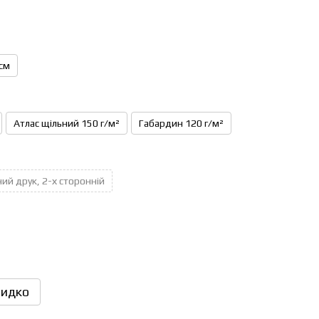
см
Атлас щільний 150 г/м²
Габардин 120 г/м²
ий друк, 2-х сторонній
идко