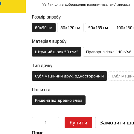
Увійти
для відображення накопичувальної знижки
%
Розмір виробу
60х90 см
80х120 см
90х135 см
100х150 
Матеріал виробу
Штучний шовк 50 г/м²
Прапорна сітка 110 г/м²
Тип друку
Сублімаційний друк, односторонній
Сублімаційн
Пошиття
Кишеня під древко зліва
Купити
Замовити шв
Опис