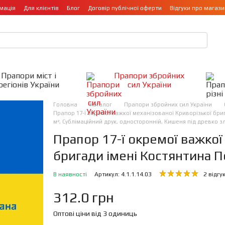
мація
Для клієнтів
Блог
Договір публічної оферти
Відгуки про магази
Прапори міст і
Прапори збройних
регіонів України
сил України
Головна
Каталог
Прапори збройних сил України
Прапор 17-ї окремої важкої механізованої Криворізької бриг
м², Сублімаційний друк, односторонній, Кишеня під древко з
Прапор 17-ї окремої важкої
бригади імені Костянтина 
В наявності
Артикул: 4.1.1.14.03
2 відгу
312.0 грн
Оптові ціни від 3 одиниць