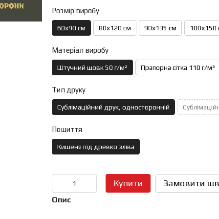
Розмір виробу
60х90 см
80х120 см
90х135 см
100х150 
Матеріал виробу
Штучний шовк 50 г/м²
Прапорна сітка 110 г/м²
Тип друку
Сублімаційний друк, односторонній
Сублімаційн
Пошиття
Кишеня під древко зліва
Купити
Замовити шв
Опис