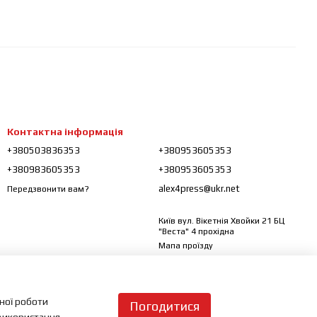
Контактна інформація
+380503836353
+380953605353
+380983605353
+380953605353
alex4press@ukr.net
Передзвонити вам?
Київ вул. Вікетнія Хвойки 21 БЦ
"Веста" 4 прохідна
Мапа проїзду
ьної роботи
Погодитися