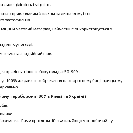
свою цілісність і міцність.
канина з привабливим блиском на лицьовому боці,
го застосування.
 – міцний матовий матеріал, найчастіше використовується в
ладеному вигляді.
ристовується подвійний шов.
яскравість з іншого боку складає 50-90%.
ечує 100% яскравість зображення на зворотному боці, при цьому
еркально.
ону тероборони) ЗСУ в Києві та Україні?
бів:
й час.
яжемося з Вами протягом 10 хвилин. Якщо у неробочий - у