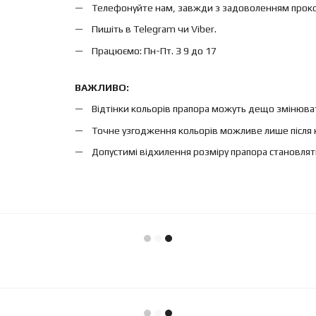
Телефонуйте нам, завжди з задоволенням проконс
Пишіть в Telegram чи Viber.
Працюємо: Пн-Пт. З 9 до 17
ВАЖЛИВО:
Відтінки кольорів прапора можуть дещо змінюват
Точне узгодження кольорів можливе лише після 
Допустимі відхилення розміру прапора становлят