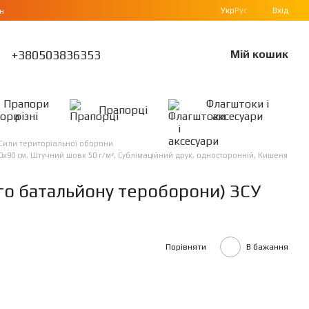
Укр
Рус
Вхід
н
+380503836353
Мій кошик
Прапори
Флагштоки і
Прапорці
різні
аксесуари
Сили територіальної оборони
х90 см, Штучний шовк 50 г/м², Сублімаційний друк, односторонній, Кишеня
о батальйону тероборони) ЗСУ
Порівняти
В бажання