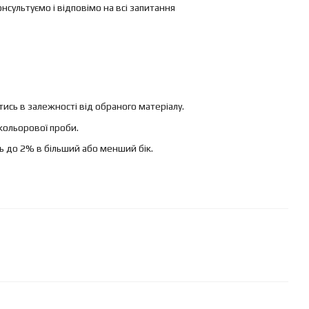
ультуємо і відповімо на всі запитання
ись в залежності від обраного матеріалу.
кольорової проби.
ь до 2% в більший або менший бік.