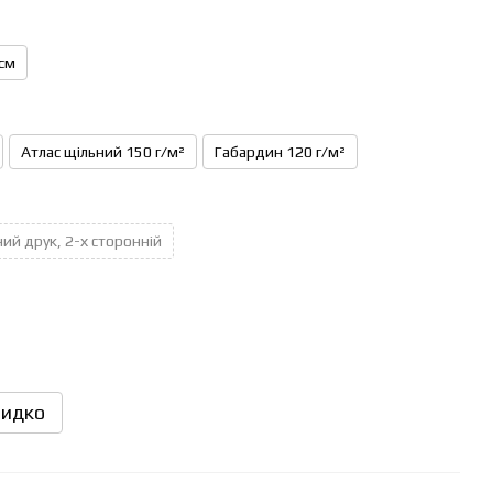
см
Атлас щільний 150 г/м²
Габардин 120 г/м²
ий друк, 2-х сторонній
идко