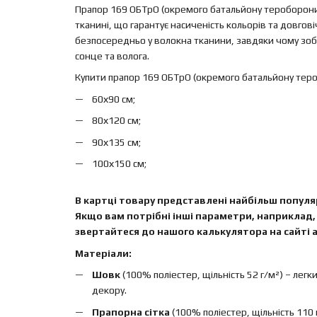
Прапор 169 ОБТрО (окремого батальйону тероборони)
тканині, що гарантує насиченість кольорів та довго
безпосередньо у волокна тканини, завдяки чому зобр
сонце та волога.
Купити прапор 169 ОБТрО (окремого батальйону тер
60х90 см;
80х120 см;
90х135 см;
100х150 см;
В картці товару представлені найбільш популяр
Якщо вам потрібні інші параметри, наприклад, 
звертайтеся до нашого калькулятора на сайті а
Матеріали:
Шовк
(100% поліестер, щільність 52 г/м²) – легк
декору.
Прапорна сітка
(100% поліестер, щільність 110 