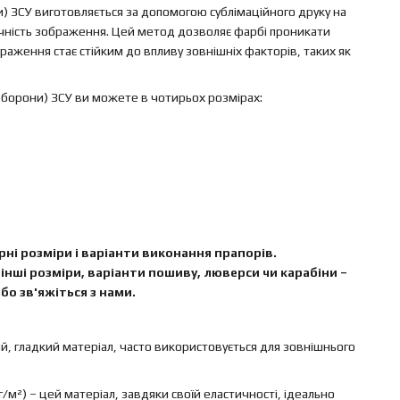
 ЗСУ виготовляється за допомогою сублімаційного друку на
вічність зображення. Цей метод дозволяє фарбі проникати
аження стає стійким до впливу зовнішніх факторів, таких як
оборони) ЗСУ ви можете в чотирьох розмірах:
ні розміри і варіанти виконання прапорів.
інші розміри, варіанти пошиву, люверси чи карабіни –
бо зв'яжіться з нами.
ий, гладкий матеріал, часто використовується для зовнішнього
г/м²) – цей матеріал, завдяки своїй еластичності, ідеально