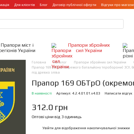
мація
Для клієнтів
Блог
Договір публічної оферти
Відгуки про магази
Прапори міст і
Прапори збройних
регіонів України
сил України
Головна
Каталог
Прапори збройних сил України
Прапор 169 ОБТрО (окремого батальйону тероборони) ЗСУ, 60
під древко зліва
Прапор 169 ОБТрО (окремог
В наявності
Артикул: 4.2.4.01.01.v4.03
Написати відгук
312.0 грн
Оптові ціни від 3 одиниць
Увійти
для відображення накопичувальної знижки
%