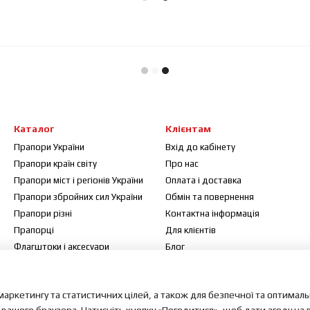
Каталог
Клієнтам
Прапори України
Вхід до кабінету
Прапори країн світу
Про нас
Прапори міст і регіонів України
Оплата і доставка
Прапори збройних сил України
Обмін та повернення
Прапори різні
Контактна інформація
Прапорці
Для клієнтів
Флагштоки і аксесуари
Блог
Договір публічної оферти
Відгуки про магазин
маркетингу та статистичних цілей, а також для безпечної та оптимал
Мапа сайту