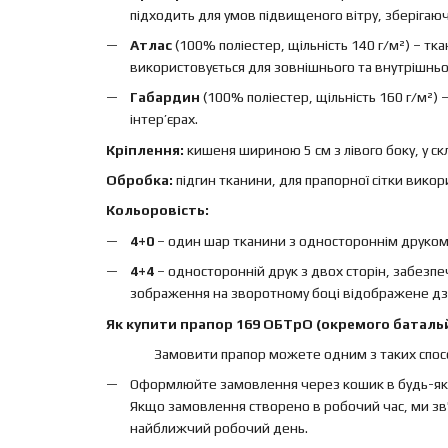
підходить для умов підвищеного вітру, зберігаючи 
Атлас
(100% поліестер, щільність 140 г/м²) – т
використовується для зовнішнього та внутрішньо
Габардин
(100% поліестер, щільність 160 г/м²)
інтер’єрах.
Кріплення:
кишеня шириною 5 см з лівого боку, у ск
Обробка:
підгин тканини, для прапорної сітки вико
Кольоровість:
4+0
– один шар тканини з одностороннім друком, 
4+4
– односторонній друк з двох сторін, забезп
зображення на зворотному боці відображене дз
Як купити прапор 169 ОБТрО (окремого батальй
Замовити прапор можете одним з таких спосо
Оформлюйте замовлення через кошик в будь-яки
Якщо замовлення створено в робочий час, ми зв'
найближчий робочий день.