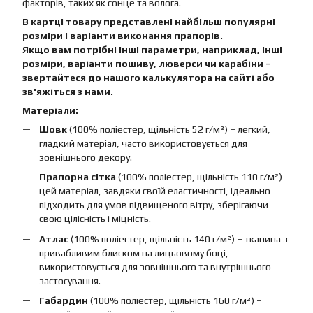
факторів, таких як сонце та волога.
В картці товару представлені найбільш популярні
розміри і варіанти виконання прапорів.
Якщо вам потрібні інші параметри, наприклад, інші
розміри, варіанти пошиву, люверси чи карабіни –
звертайтеся до нашого калькулятора на сайті або
зв'яжіться з нами.
Матеріали:
Шовк
(100% поліестер, щільність 52 г/м²) – легкий,
гладкий матеріал, часто використовується для
зовнішнього декору.
Прапорна сітка
(100% поліестер, щільність 110 г/м²) –
цей матеріал, завдяки своїй еластичності, ідеально
підходить для умов підвищеного вітру, зберігаючи
свою цілісність і міцність.
Атлас
(100% поліестер, щільність 140 г/м²) – тканина з
привабливим блиском на лицьовому боці,
використовується для зовнішнього та внутрішнього
застосування.
Габардин
(100% поліестер, щільність 160 г/м²) –