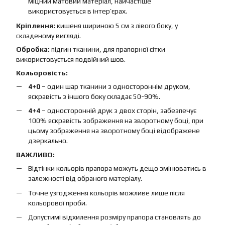
міцний матовий матеріал, найчастіше
використовується в інтер’єрах.
Кріплення:
кишеня шириною 5 см з лівого боку, у
складеному вигляді.
Обробка:
підгин тканини, для прапорної сітки
використовується подвійний шов.
Кольоровість:
4+0
– один шар тканини з одностороннім друком,
яскравість з іншого боку складає 50-90%.
4+4
– односторонній друк з двох сторін, забезпечує
100% яскравість зображення на зворотному боці, при
цьому зображення на зворотному боці відображене
дзеркально.
ВАЖЛИВО:
Відтінки кольорів прапора можуть дещо змінюватись в
залежності від обраного матеріалу.
Точне узгодження кольорів можливе лише після
кольорової проби.
Допустимі відхилення розміру прапора становлять до