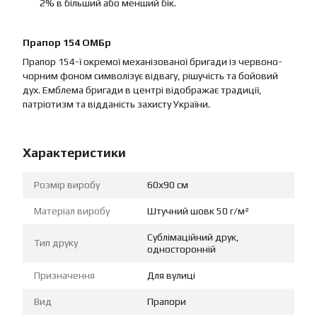
2% в більший або менший бік.
Прапор 154 ОМБр
Прапор 154-ї окремої механізованої бригади із червоно-
чорним фоном символізує відвагу, рішучість та бойовий
дух. Емблема бригади в центрі відображає традиції,
патріотизм та відданість захисту України.
Характеристики
Розмір виробу
60х90 см
Матеріал виробу
Штучний шовк 50 г/м²
Сублімаційний друк,
Тип друку
односторонній
Призначення
Для вулиці
Вид
Прапори