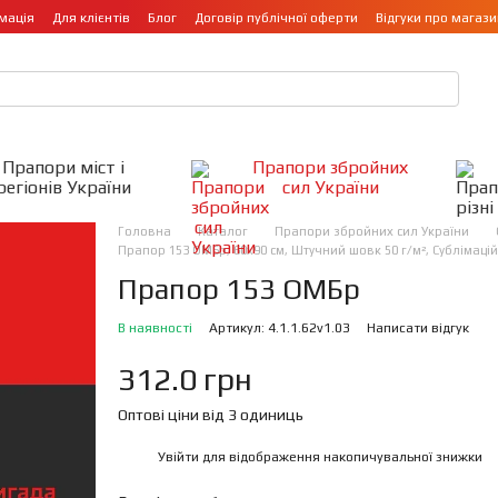
мація
Для клієнтів
Блог
Договір публічної оферти
Відгуки про магази
Прапори міст і
Прапори збройних
регіонів України
сил України
Головна
Каталог
Прапори збройних сил України
Прапор 153 ОМБр, 60х90 см, Штучний шовк 50 г/м², Сублімаці
Прапор 153 ОМБр
В наявності
Артикул: 4.1.1.62v1.03
Написати відгук
312.0 грн
Оптові ціни від 3 одиниць
Увійти
для відображення накопичувальної знижки
%