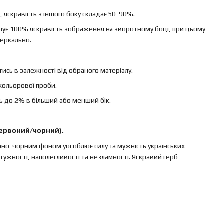
яскравість з іншого боку складає 50-90%.
ечує 100% яскравість зображення на зворотному боці, при цьому
еркально.
ись в залежності від обраного матеріалу.
кольорової проби.
ь до 2% в більший або менший бік.
червоний/чорний).
воно-чорним фоном уособлює силу та мужність українських
ужності, наполегливості та незламності. Яскравий герб