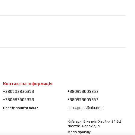
Контактна інформація
+380503836353
+380953605353
+380983605353
+380953605353
alex4press@ukr.net
Передзвонити вам?
Київ вул. Вікетнія Хвойки 21 БЦ
"Веста" 4 прохідна
Мапа проїзду