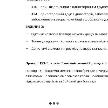
4+0
– один шар тканини з одностороннім друком, 
4+4
– односторонній друк з двох сторін, забезп
зображення на зворотному боці відображене дз
ВАЖЛИВО:
Відтінки кольорів прапора можуть дещо змінюват
Точне узгодження кольорів можливе лише після 
Допустимі відхилення розміру прапора становлят
Прапор 153-ї окремої механізованої бригади (
Прапор 153-ї окремої механізованої бригади із чер
військових. Головною емблемою є кабан – символ пот
підкреслює рішучість та бойовий дух бригади.