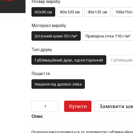
Розмір виробу
60х90 см
80х120 см
90х135 см
100х150 
Матеріал виробу
Штучний шовк 50 г/м²
Прапорна сітка 110 г/м²
Тип друку
Сублімаційний друк, односторонній
Сублімаційн
Пошиття
Кишеня під древко зліва
Купити
Замовити шв
Опис
Прапори виготовляються за допомогою сублімаційного