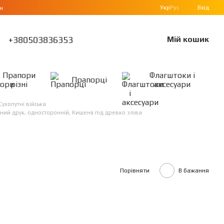
Укр
Рус
Вхід
н
+380503836353
Мій кошик
Прапори
Флагштоки і
Прапорці
різні
аксесуари
Сухопутні війська
йний друк, односторонній, Кишеня під древко зліва
Порівняти
В бажання