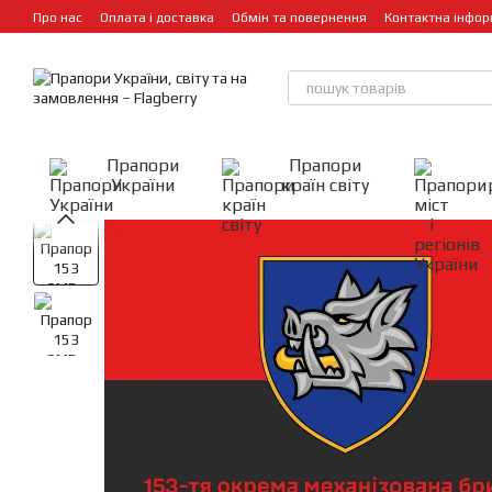
Перейти до основного контенту
Про нас
Оплата і доставка
Обмін та повернення
Контактна інфор
Прапори
Прапори
України
країн світу