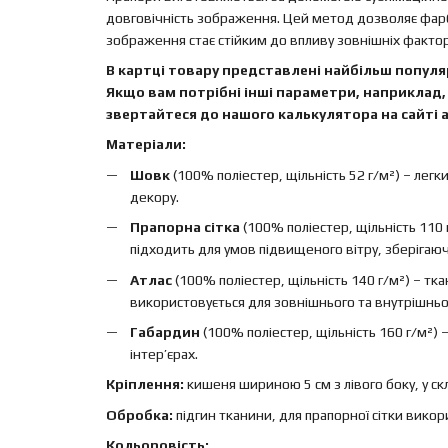
довговічність зображення. Цей метод дозволяє фар
зображення стає стійким до впливу зовнішніх факторі
В картці товару представлені найбільш популяр
Якщо вам потрібні інші параметри, наприклад, 
звертайтеся до нашого калькулятора на сайті а
Матеріали:
Шовк
(100% поліестер, щільність 52 г/м²) – легк
декору.
Прапорна сітка
(100% поліестер, щільність 110 
підходить для умов підвищеного вітру, зберігаючи 
Атлас
(100% поліестер, щільність 140 г/м²) – т
використовується для зовнішнього та внутрішньо
Габардин
(100% поліестер, щільність 160 г/м²)
інтер’єрах.
Кріплення:
кишеня шириною 5 см з лівого боку, у ск
Обробка:
підгин тканини, для прапорної сітки вико
Кольоровість: