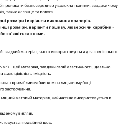
бі проникати безпосередньо у волокна тканини, завдяки чому
в, таких як сонце та волога.
ні розміри і варіанти виконання прапорів.
інші розміри, варіанти пошиву, люверси чи карабіни –
бо зв'яжіться з нами.
ий, гладкий матеріал, часто використовується для зовнішнього
г/м²) – цей матеріал, завдяки своїй еластичності, ідеально
свою цілісність і міцність.
канина з привабливим блиском на лицьовому боці,
го застосування.
 – міцний матовий матеріал, найчастіше використовується в
ладеному вигляді.
ристовується подвійний шов.