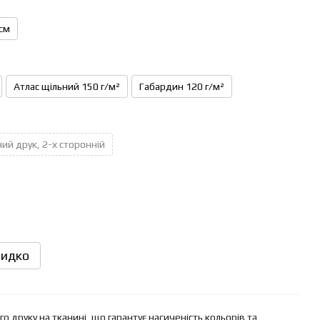
см
Атлас щільний 150 г/м²
Габардин 120 г/м²
ий друк, 2-х сторонній
идко
 друку на тканині, що гарантує насиченість кольорів та