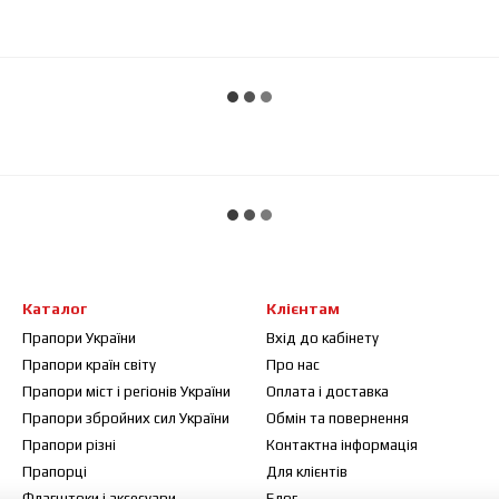
Каталог
Клієнтам
Прапори України
Вхід до кабінету
Прапори країн світу
Про нас
Прапори міст і регіонів України
Оплата і доставка
Прапори збройних сил України
Обмін та повернення
Прапори різні
Контактна інформація
Прапорці
Для клієнтів
Флагштоки і аксесуари
Блог