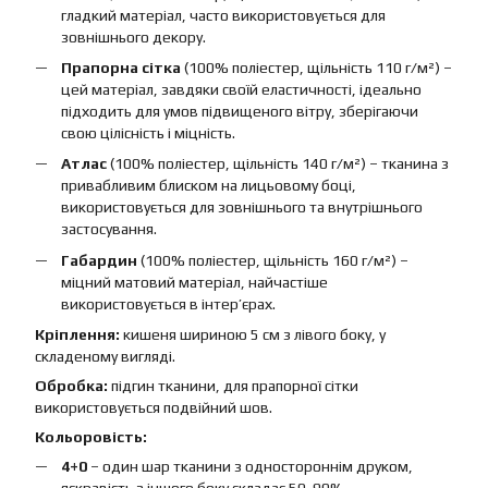
гладкий матеріал, часто використовується для
зовнішнього декору.
Прапорна сітка
(100% поліестер, щільність 110 г/м²) –
цей матеріал, завдяки своїй еластичності, ідеально
підходить для умов підвищеного вітру, зберігаючи
свою цілісність і міцність.
Атлас
(100% поліестер, щільність 140 г/м²) – тканина з
привабливим блиском на лицьовому боці,
використовується для зовнішнього та внутрішнього
застосування.
Габардин
(100% поліестер, щільність 160 г/м²) –
міцний матовий матеріал, найчастіше
використовується в інтер’єрах.
Кріплення:
кишеня шириною 5 см з лівого боку, у
складеному вигляді.
Обробка:
підгин тканини, для прапорної сітки
використовується подвійний шов.
Кольоровість:
4+0
– один шар тканини з одностороннім друком,