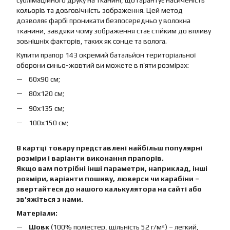
сублімаційного друку на тканині, що гарантує насиченість
кольорів та довговічність зображення. Цей метод
дозволяє фарбі проникати безпосередньо у волокна
тканини, завдяки чому зображення стає стійким до впливу
зовнішніх факторів, таких як сонце та волога.
Купити прапор 143 окремий батальйон територіальної
оборони синьо-жовтий ви можете в п’яти розмірах:
60х90 см;
80х120 см;
90х135 см;
100х150 см;
В картці товару представлені найбільш популярні
розміри і варіанти виконання прапорів.
Якщо вам потрібні інші параметри, наприклад, інші
розміри, варіанти пошиву, люверси чи карабіни –
звертайтеся до нашого калькулятора на сайті або
зв'яжіться з нами.
Матеріали:
Шовк
(100% поліестер, щільність 52 г/м²) – легкий,