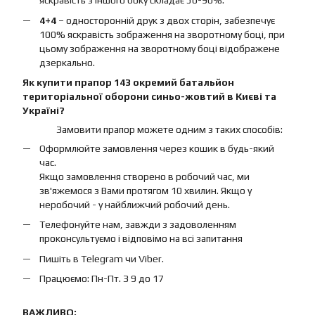
яскравість з іншого боку складає 50-90%.
4+4
– односторонній друк з двох сторін, забезпечує
100% яскравість зображення на зворотному боці, при
цьому зображення на зворотному боці відображене
дзеркально.
Як купити прапор 143 окремий батальйон
територіальної оборони синьо-жовтий в Києві та
Україні?
Замовити прапор можете одним з таких способів:
Оформлюйте замовлення через кошик в будь-який
час.
Якщо замовлення створено в робочий час, ми
зв'яжемося з Вами протягом 10 хвилин. Якщо у
неробочий - у найближчий робочий день.
Телефонуйте нам, завжди з задоволенням
проконсультуємо і відповімо на всі запитання
Пишіть в Telegram чи Viber.
Працюємо: Пн-Пт. З 9 до 17
ВАЖЛИВО: