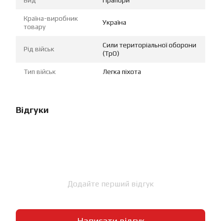
Країна-виробник
Україна
товару
Сили територіальної оборони
Рід військ
(ТрО)
Тип військ
Легка піхота
Відгуки
Додайте перший відгук
Написати відгук