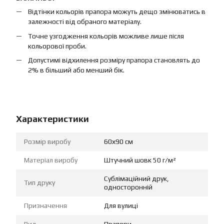
Відтінки кольорів прапора можуть дещо змінюватись в
залежності від обраного матеріалу.
Точне узгодження кольорів можливе лише після
кольорової проби.
Допустимі відхилення розміру прапора становлять до
2% в більший або менший бік.
Характеристики
Розмір виробу
60х90 см
Матеріал виробу
Штучний шовк 50 г/м²
Сублімаційний друк,
Тип друку
односторонній
Призначення
Для вулиці
Вид
Прапори