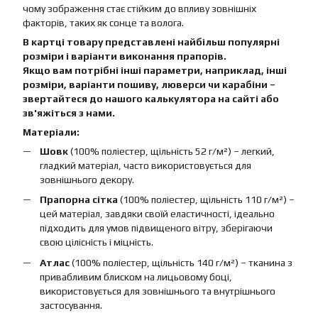
чому зображення стає стійким до впливу зовнішніх
факторів, таких як сонце та волога.
В картці товару представлені найбільш популярні
розміри і варіанти виконання прапорів.
Якщо вам потрібні інші параметри, наприклад, інші
розміри, варіанти пошиву, люверси чи карабіни –
звертайтеся до нашого калькулятора на сайті або
зв'яжіться з нами.
Матеріали:
Шовк
(100% поліестер, щільність 52 г/м²) – легкий,
гладкий матеріал, часто використовується для
зовнішнього декору.
Прапорна сітка
(100% поліестер, щільність 110 г/м²) –
цей матеріал, завдяки своїй еластичності, ідеально
підходить для умов підвищеного вітру, зберігаючи
свою цілісність і міцність.
Атлас
(100% поліестер, щільність 140 г/м²) – тканина з
привабливим блиском на лицьовому боці,
використовується для зовнішнього та внутрішнього
застосування.