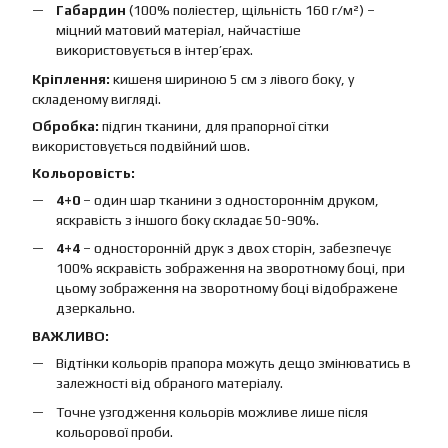
Габардин
(100% поліестер, щільність 160 г/м²) –
міцний матовий матеріал, найчастіше
використовується в інтер’єрах.
Кріплення:
кишеня шириною 5 см з лівого боку, у
складеному вигляді.
Обробка:
підгин тканини, для прапорної сітки
використовується подвійний шов.
Кольоровість:
4+0
– один шар тканини з одностороннім друком,
яскравість з іншого боку складає 50-90%.
4+4
– односторонній друк з двох сторін, забезпечує
100% яскравість зображення на зворотному боці, при
цьому зображення на зворотному боці відображене
дзеркально.
ВАЖЛИВО:
Відтінки кольорів прапора можуть дещо змінюватись в
залежності від обраного матеріалу.
Точне узгодження кольорів можливе лише після
кольорової проби.