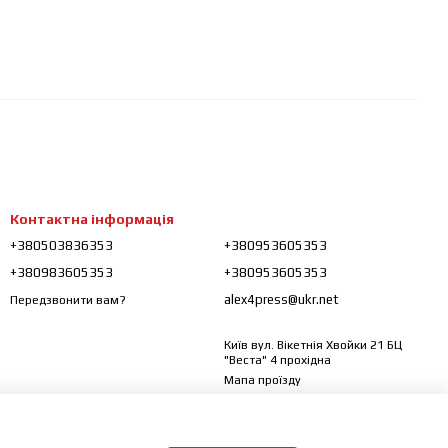
Контактна інформація
+380503836353
+380953605353
+380983605353
+380953605353
alex4press@ukr.net
Передзвонити вам?
Київ вул. Вікетнія Хвойки 21 БЦ
"Веста" 4 прохідна
Мапа проїзду