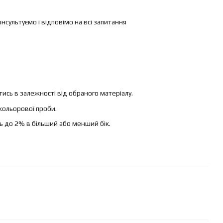
ультуємо і відповімо на всі запитання
ись в залежності від обраного матеріалу.
кольорової проби.
ь до 2% в більший або менший бік.