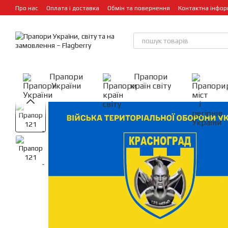
Перейти до основного контенту
Про нас
Оплата і доставка
Обмін та повернення
Контактна інфор
Прапори
Прапори
України
країн світу