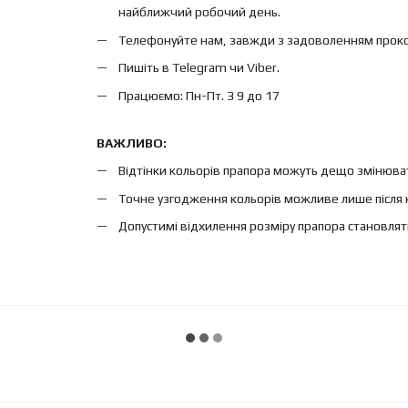
найближчий робочий день.
Телефонуйте нам, завжди з задоволенням проконс
Пишіть в Telegram чи Viber.
Працюємо: Пн-Пт. З 9 до 17
ВАЖЛИВО:
Відтінки кольорів прапора можуть дещо змінюват
Точне узгодження кольорів можливе лише після 
Допустимі відхилення розміру прапора становлят