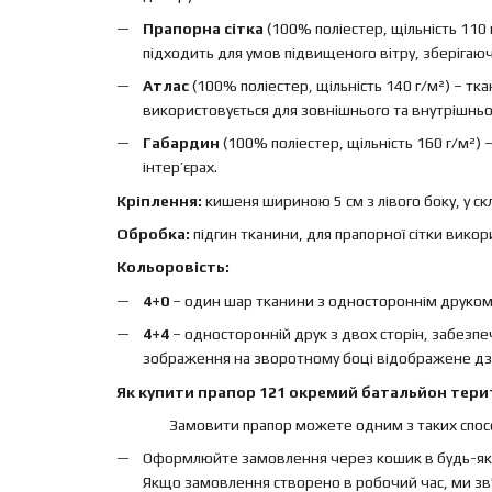
Прапорна сітка
(100% поліестер, щільність 110 
підходить для умов підвищеного вітру, зберігаючи 
Атлас
(100% поліестер, щільність 140 г/м²) – т
використовується для зовнішнього та внутрішньо
Габардин
(100% поліестер, щільність 160 г/м²)
інтер’єрах.
Кріплення:
кишеня шириною 5 см з лівого боку, у ск
Обробка:
підгин тканини, для прапорної сітки вико
Кольоровість:
4+0
– один шар тканини з одностороннім друком, 
4+4
– односторонній друк з двох сторін, забезп
зображення на зворотному боці відображене дз
Як купити прапор 121 окремий батальйон терит
Замовити прапор можете одним з таких спосо
Оформлюйте замовлення через кошик в будь-яки
Якщо замовлення створено в робочий час, ми зв'