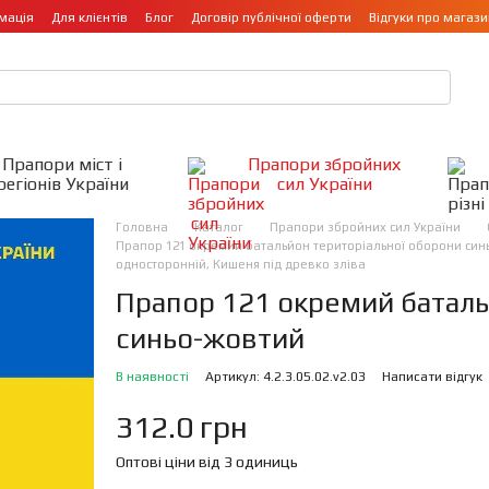
мація
Для клієнтів
Блог
Договір публічної оферти
Відгуки про магази
Прапори міст і
Прапори збройних
регіонів України
сил України
Головна
Каталог
Прапори збройних сил України
Прапор 121 окремий батальйон територіальної оборони синьо
односторонній, Кишеня під древко зліва
Прапор 121 окремий баталь
синьо-жовтий
В наявності
Артикул: 4.2.3.05.02.v2.03
Написати відгук
312.0 грн
Оптові ціни від 3 одиниць