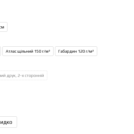
см
Атлас щільний 150 г/м²
Габардин 120 г/м²
ий друк, 2-х сторонній
идко