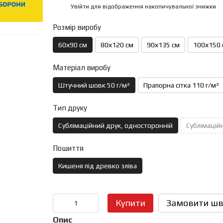
Увійти
для відображення накопичувальної знижки
%
Розмір виробу
60х90 см
80х120 см
90х135 см
100х150 
Матеріал виробу
Штучний шовк 50 г/м²
Прапорна сітка 110 г/м²
Тип друку
Сублімаційний друк, односторонній
Сублімаційн
Пошиття
Кишеня під древко зліва
Купити
Замовити шв
Опис