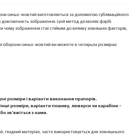
они синьо-жовтий виготовляється за допомогою сублімаційного
та довговічність зображення. Цей метод дозволяє фарбі
и чому зображення стає стійким до впливу зовнішніх факторів,
ої оборони синьо-жовтий ви можете в чотирьох розмірах:
ні розміри і варіанти виконання прапорів.
інші розміри, варіанти пошиву, люверси чи карабіни –
бо зв'яжіться з нами.
ий, гладкий матеріал, часто використовується для зовнішнього