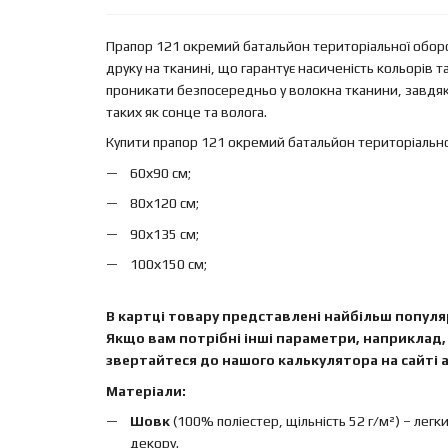
Прапор 121 окремий батальйон територіальної обор
друку на тканині, що гарантує насиченість кольорів 
проникати безпосередньо у волокна тканини, завдяк
таких як сонце та волога.
Купити прапор 121 окремий батальйон територіальн
60х90 см;
80х120 см;
90х135 см;
100х150 см;
В картці товару представлені найбільш популяр
Якщо вам потрібні інші параметри, наприклад, 
звертайтеся до нашого калькулятора на сайті а
Матеріали:
Шовк
(100% поліестер, щільність 52 г/м²) – легк
декору.