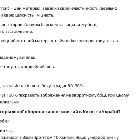
г/м²) – цей матеріал, завдяки своїй еластичності, ідеально
свою цілісність і міцність.
канина з привабливим блиском на лицьовому боці,
го застосування.
 – міцний матовий матеріал, найчастіше використовується в
ладеному вигляді.
ристовується подвійний шов.
яскравість з іншого боку складає 50-90%.
ечує 100% яскравість зображення на зворотному боці, при цьому
еркально.
оріальної оборони синьо-жовтий в Києві та Україні?
бів:
й час.
яжемося з Вами протягом 10 хвилин. Якщо у неробочий - у