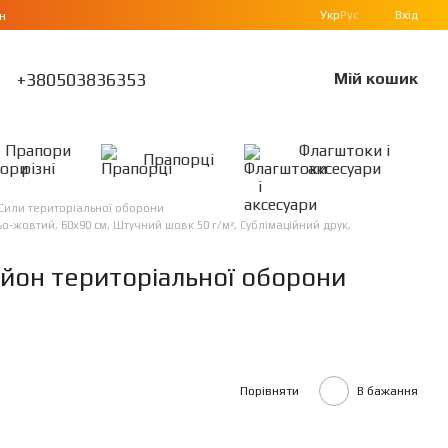
Укр
Рус
Вхід
н
+380503836353
Мій кошик
Прапори
Флагштоки і
Прапорці
різні
аксесуари
Сили територіальної оборони
-жовтий, 60х90 см, Штучний шовк 50 г/м², Сублімаційний друк,
йон територіальної оборони
Порівняти
В бажання