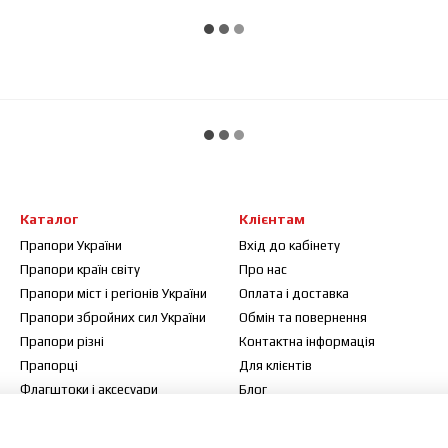
Каталог
Клієнтам
Прапори України
Вхід до кабінету
Прапори країн світу
Про нас
Прапори міст і регіонів України
Оплата і доставка
Прапори збройних сил України
Обмін та повернення
Прапори різні
Контактна інформація
Прапорці
Для клієнтів
Флагштоки і аксесуари
Блог
Договір публічної оферти
Відгуки про магазин