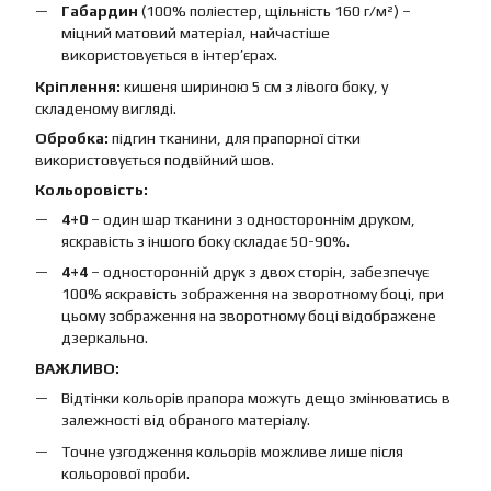
Габардин
(100% поліестер, щільність 160 г/м²) –
міцний матовий матеріал, найчастіше
використовується в інтер’єрах.
Кріплення:
кишеня шириною 5 см з лівого боку, у
складеному вигляді.
Обробка:
підгин тканини, для прапорної сітки
використовується подвійний шов.
Кольоровість:
4+0
– один шар тканини з одностороннім друком,
яскравість з іншого боку складає 50-90%.
4+4
– односторонній друк з двох сторін, забезпечує
100% яскравість зображення на зворотному боці, при
цьому зображення на зворотному боці відображене
дзеркально.
ВАЖЛИВО:
Відтінки кольорів прапора можуть дещо змінюватись в
залежності від обраного матеріалу.
Точне узгодження кольорів можливе лише після
кольорової проби.