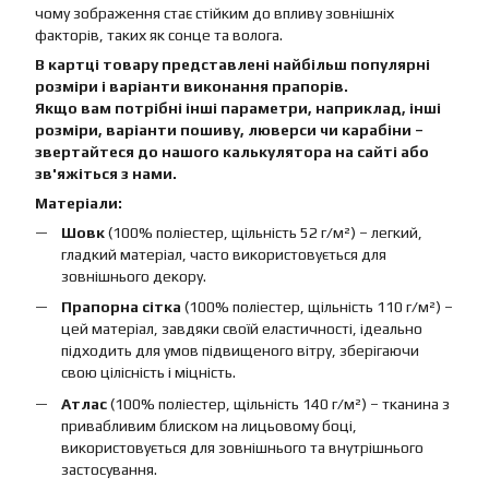
чому зображення стає стійким до впливу зовнішніх
факторів, таких як сонце та волога.
В картці товару представлені найбільш популярні
розміри і варіанти виконання прапорів.
Якщо вам потрібні інші параметри, наприклад, інші
розміри, варіанти пошиву, люверси чи карабіни –
звертайтеся до нашого калькулятора на сайті або
зв'яжіться з нами.
Матеріали:
Шовк
(100% поліестер, щільність 52 г/м²) – легкий,
гладкий матеріал, часто використовується для
зовнішнього декору.
Прапорна сітка
(100% поліестер, щільність 110 г/м²) –
цей матеріал, завдяки своїй еластичності, ідеально
підходить для умов підвищеного вітру, зберігаючи
свою цілісність і міцність.
Атлас
(100% поліестер, щільність 140 г/м²) – тканина з
привабливим блиском на лицьовому боці,
використовується для зовнішнього та внутрішнього
застосування.