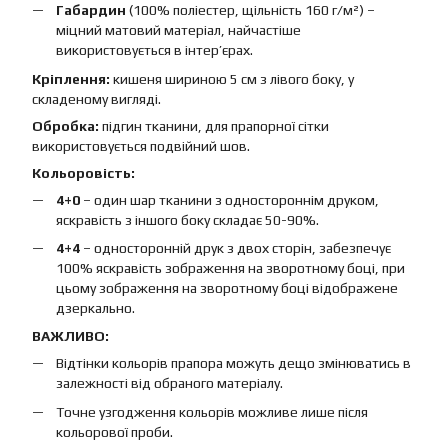
Габардин
(100% поліестер, щільність 160 г/м²) –
міцний матовий матеріал, найчастіше
використовується в інтер’єрах.
Кріплення:
кишеня шириною 5 см з лівого боку, у
складеному вигляді.
Обробка:
підгин тканини, для прапорної сітки
використовується подвійний шов.
Кольоровість:
4+0
– один шар тканини з одностороннім друком,
яскравість з іншого боку складає 50-90%.
4+4
– односторонній друк з двох сторін, забезпечує
100% яскравість зображення на зворотному боці, при
цьому зображення на зворотному боці відображене
дзеркально.
ВАЖЛИВО:
Відтінки кольорів прапора можуть дещо змінюватись в
залежності від обраного матеріалу.
Точне узгодження кольорів можливе лише після
кольорової проби.