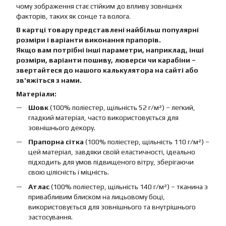
чому зображення стає стійким до впливу зовнішніх
факторів, таких як сонце та волога.
В картці товару представлені найбільш популярні
розміри і варіанти виконання прапорів.
Якщо вам потрібні інші параметри, наприклад, інші
розміри, варіанти пошиву, люверси чи карабіни –
звертайтеся до нашого калькулятора на сайті або
зв'яжіться з нами.
Матеріали:
Шовк
(100% поліестер, щільність 52 г/м²) – легкий,
гладкий матеріал, часто використовується для
зовнішнього декору.
Прапорна сітка
(100% поліестер, щільність 110 г/м²) –
цей матеріал, завдяки своїй еластичності, ідеально
підходить для умов підвищеного вітру, зберігаючи
свою цілісність і міцність.
Атлас
(100% поліестер, щільність 140 г/м²) – тканина з
привабливим блиском на лицьовому боці,
використовується для зовнішнього та внутрішнього
застосування.