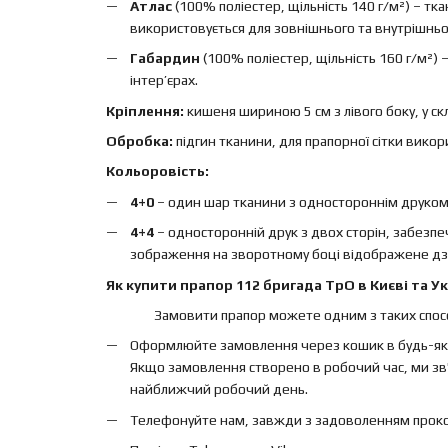
Атлас
(100% поліестер, щільність 140 г/м²) – т
використовується для зовнішнього та внутрішньо
Габардин
(100% поліестер, щільність 160 г/м²)
інтер’єрах.
Кріплення:
кишеня шириною 5 см з лівого боку, у ск
Обробка:
підгин тканини, для прапорної сітки вико
Кольоровість:
4+0
– один шар тканини з одностороннім друком, 
4+4
– односторонній друк з двох сторін, забезп
зображення на зворотному боці відображене дз
Як купити прапор 112 бригада ТрО в Києві та Ук
Замовити прапор можете одним з таких спосо
Оформлюйте замовлення через кошик в будь-яки
Якщо замовлення створено в робочий час, ми зв'
найближчий робочий день.
Телефонуйте нам, завжди з задоволенням проконс