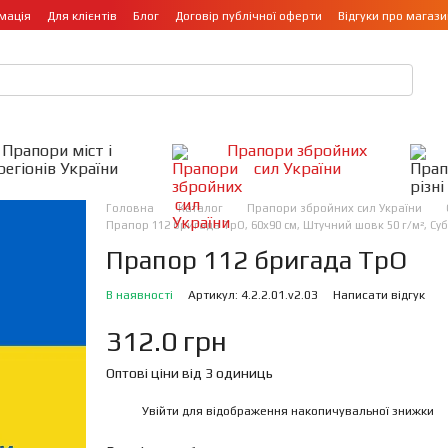
мація
Для клієнтів
Блог
Договір публічної оферти
Відгуки про магази
Прапори міст і
Прапори збройних
регіонів України
сил України
Головна
Каталог
Прапори збройних сил України
Прапор 112 бригада ТрО, 60х90 см, Штучний шовк 50 г/м², Су
Прапор 112 бригада ТрО
В наявності
Артикул: 4.2.2.01.v2.03
Написати відгук
312.0 грн
Оптові ціни від 3 одиниць
Увійти
для відображення накопичувальної знижки
%