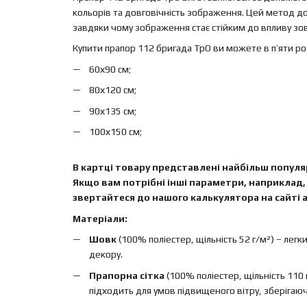
кольорів та довговічність зображення. Цей метод д
завдяки чому зображення стає стійким до впливу зовн
Купити прапор 112 бригада ТрО ви можете в п’яти ро
60х90 см;
80х120 см;
90х135 см;
100х150 см;
В картці товару представлені найбільш популяр
Якщо вам потрібні інші параметри, наприклад, 
звертайтеся до нашого калькулятора на сайті а
Матеріали:
Шовк
(100% поліестер, щільність 52 г/м²) – легк
декору.
Прапорна сітка
(100% поліестер, щільність 110 
підходить для умов підвищеного вітру, зберігаючи 