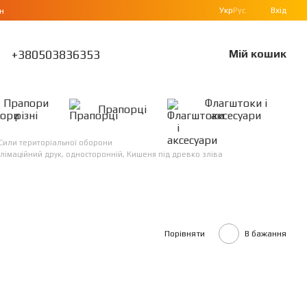
Укр
Рус
Вхід
н
+380503836353
Мій кошик
Прапори
Флагштоки і
Прапорці
різні
аксесуари
Сили територіальної оборони
блімаційний друк, односторонній, Кишеня під древко зліва
Порівняти
В бажання