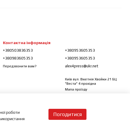
Контактна інформація
+380503836353
+380953605353
+380983605353
+380953605353
alex4press@ukr.net
Передзвонити вам?
Київ вул. Вікетнія Хвойки 21 БЦ
"Веста" 4 прохідна
Мапа проїзду
ьної роботи
Погодитися
 використання