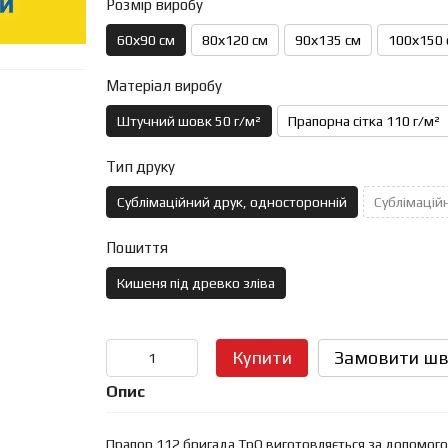
Розмір виробу
60х90 см
80х120 см
90х135 см
100х150 
Матеріал виробу
Штучний шовк 50 г/м²
Прапорна сітка 110 г/м²
Тип друку
Сублімаційний друк, односторонній
Сублімаційн
Пошиття
Кишеня під древко зліва
Купити
Замовити шв
Опис
Прапор 112 бригада ТрО виготовляється за допомогою