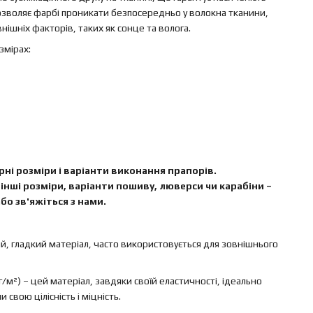
озволяє фарбі проникати безпосередньо у волокна тканини,
ішніх факторів, таких як сонце та волога.
змірах:
ні розміри і варіанти виконання прапорів.
інші розміри, варіанти пошиву, люверси чи карабіни –
бо зв'яжіться з нами.
ий, гладкий матеріал, часто використовується для зовнішнього
г/м²) – цей матеріал, завдяки своїй еластичності, ідеально
свою цілісність і міцність.