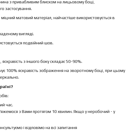
канина з привабливим блиском на лицьовому боці,
го застосування.
 – міцний матовий матеріал, найчастіше використовується в
ладеному вигляді.
ристовується подвійний шов.
яскравість з іншого боку складає 50-90%.
ечує 100% яскравість зображення на зворотному боці, при цьому
еркально.
раїні?
бів:
й час.
яжемося з Вами протягом 10 хвилин. Якщо у неробочий - у
ультуємо і відповімо на всі запитання