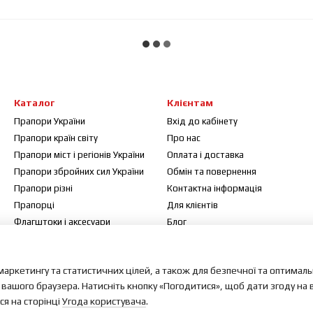
Каталог
Клієнтам
Прапори України
Вхід до кабінету
Прапори країн світу
Про нас
Прапори міст і регіонів України
Оплата і доставка
Прапори збройних сил України
Обмін та повернення
Прапори різні
Контактна інформація
Прапорці
Для клієнтів
Флагштоки і аксесуари
Блог
Договір публічної оферти
Відгуки про магазин
маркетингу та статистичних цілей, а також для безпечної та оптимал
Мапа сайту
 вашого браузера. Натисніть кнопку «Погодитися», щоб дати згоду на
я на сторінці
Угода користувача
.