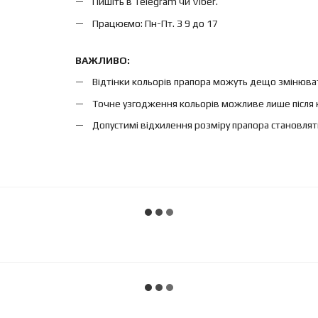
Пишіть в Telegram чи Viber.
Працюємо: Пн-Пт. З 9 до 17
ВАЖЛИВО:
Відтінки кольорів прапора можуть дещо змінюват
Точне узгодження кольорів можливе лише після 
Допустимі відхилення розміру прапора становлят