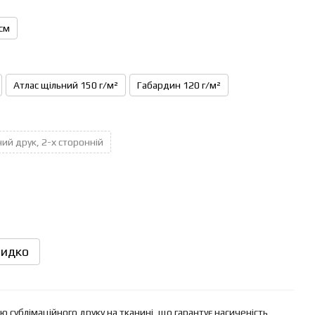
см
Атлас щільний 150 г/м²
Габардин 120 г/м²
ий друк, 2-х сторонній
идко
 сублімаційного друку на тканині, що гарантує насиченість