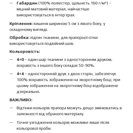
Габардин
(100% поліестер, щільність 160 г/м²) –
міцний матовий матеріал, найчастіше
використовується в інтер’єрах.
Кріплення:
кишеня шириною 5 см з лівого боку, у
складеному вигляді.
Обробка:
підгин тканини, для прапорної сітки
використовується подвійний шов.
Кольоровість:
4+0
– один шар тканини з одностороннім друком,
яскравість з іншого боку складає 50-90%.
4+4
– односторонній друк з двох сторін, забезпечує
100% яскравість зображення на зворотному боці, при
цьому зображення на зворотному боці відображене
дзеркально.
ВАЖЛИВО:
Відтінки кольорів прапора можуть дещо змінюватись в
залежності від обраного матеріалу.
Точне узгодження кольорів можливе лише після
кольорової проби.