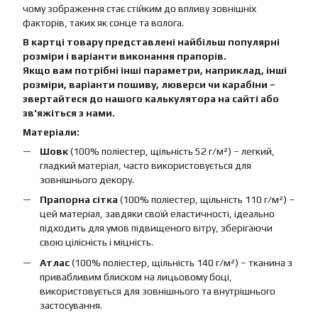
чому зображення стає стійким до впливу зовнішніх
факторів, таких як сонце та волога.
В картці товару представлені найбільш популярні
розміри і варіанти виконання прапорів.
Якщо вам потрібні інші параметри, наприклад, інші
розміри, варіанти пошиву, люверси чи карабіни –
звертайтеся до нашого калькулятора на сайті або
зв'яжіться з нами.
Матеріали:
Шовк
(100% поліестер, щільність 52 г/м²) – легкий,
гладкий матеріал, часто використовується для
зовнішнього декору.
Прапорна сітка
(100% поліестер, щільність 110 г/м²) –
цей матеріал, завдяки своїй еластичності, ідеально
підходить для умов підвищеного вітру, зберігаючи
свою цілісність і міцність.
Атлас
(100% поліестер, щільність 140 г/м²) – тканина з
привабливим блиском на лицьовому боці,
використовується для зовнішнього та внутрішнього
застосування.