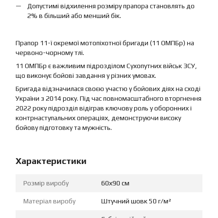
Допустимі відхилення розміру прапора становлять до
2% в більший або менший бік.
Прапор 11-ї окремої мотопіхотної бригади (11 ОМПБр) на
червоно-чорному тлі.
11 ОМПБр є важливим підрозділом Сухопутних військ ЗСУ,
що виконує бойові завдання у різних умовах.
Бригада відзначилася своєю участю у бойових діях на сході
України з 2014 року. Під час повномасштабного вторгнення
2022 року підрозділ відіграв ключову роль у оборонних і
контрнаступальних операціях, демонструючи високу
бойову підготовку та мужність.
Характеристики
Розмір виробу
60х90 см
Матеріал виробу
Штучний шовк 50 г/м²