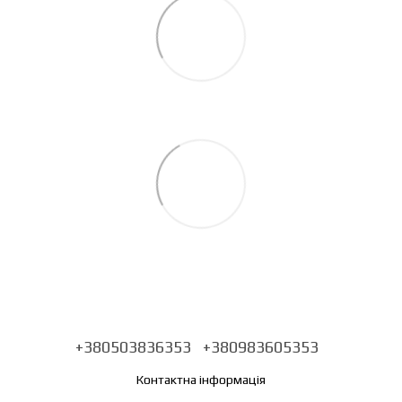
+380503836353
+380983605353
Контактна інформація