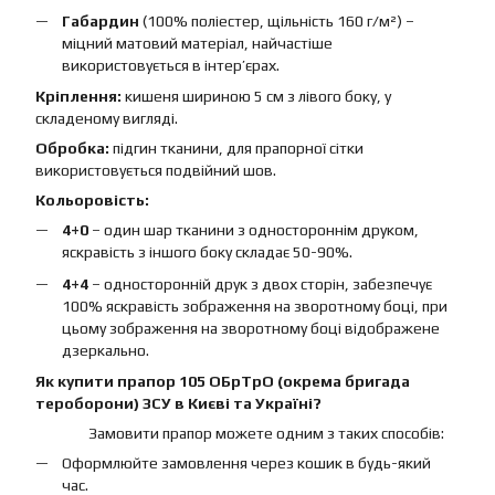
Габардин
(100% поліестер, щільність 160 г/м²) –
міцний матовий матеріал, найчастіше
використовується в інтер’єрах.
Кріплення:
кишеня шириною 5 см з лівого боку, у
складеному вигляді.
Обробка:
підгин тканини, для прапорної сітки
використовується подвійний шов.
Кольоровість:
4+0
– один шар тканини з одностороннім друком,
яскравість з іншого боку складає 50-90%.
4+4
– односторонній друк з двох сторін, забезпечує
100% яскравість зображення на зворотному боці, при
цьому зображення на зворотному боці відображене
дзеркально.
Як купити прапор 105 ОБрТрО (окрема бригада
тероборони) ЗСУ в Києві та Україні?
Замовити прапор можете одним з таких способів:
Оформлюйте замовлення через кошик в будь-який
час.