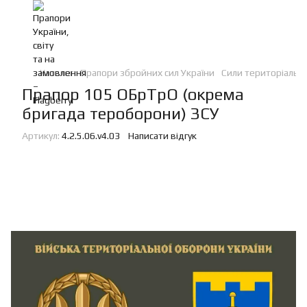
Каталог
Прапори збройних сил України
Сили територіальн
Прапор 105 ОБрТрО (окрема
бригада тероборони) ЗСУ
Артикул:
4.2.5.06.v4.03
Написати відгук