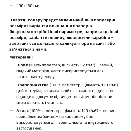
100х150 см;
В картці товару представлені найбільш популярні
розміри і варіанти виконання прапорів.
Якщо вам потрібні інші параметри, наприклад, інші
розміри, варіанти пошиву, люверси чи карабіни –
звертайтеся до нашого калькулятора на сайті або
зв'яжіться з нами.
Матеріали:
Шовк
(100% поліестер, щільність 52 г/м²) – легкий,
гладкий матеріал, часто використовується для
зовнішнього декору.
Прапорна сітка
(100% поліестер, щільність 110 г/м²) –
цей матеріал, завдяки своїй еластичності, ідеально
підходить для умов підвищеного вітру, зберігаючи
свою цілісність і міцність.
Атлас
(100% поліестер, щільність 140 г/м²) – тканина з
привабливим блиском на лицьовому боці,
використовується для зовнішнього та внутрішнього
застосування.