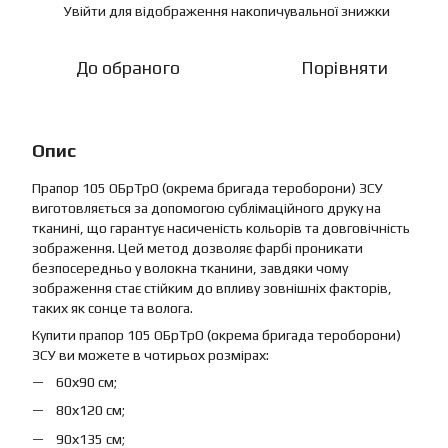
Увійти
для відображення накопичувальної знижки
%
До обраного
Порівняти
Опис
Прапор 105 ОБрТрО (окрема бригада тероборони) ЗСУ
виготовляється за допомогою сублімаційного друку на
тканині, що гарантує насиченість кольорів та довговічність
зображення. Цей метод дозволяє фарбі проникати
безпосередньо у волокна тканини, завдяки чому
зображення стає стійким до впливу зовнішніх факторів,
таких як сонце та волога.
Купити прапор 105 ОБрТрО (окрема бригада тероборони)
ЗСУ ви можете в чотирьох розмірах:
60х90 см;
80х120 см;
90х135 см;