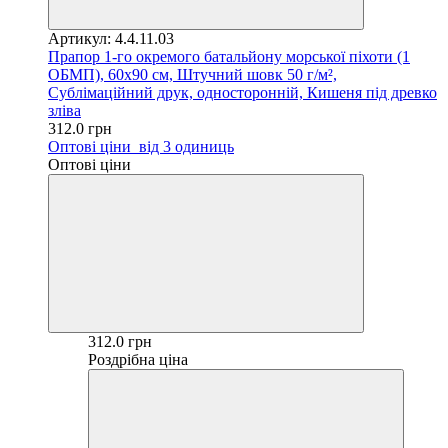
Артикул: 4.4.11.03
Прапор 1-го окремого батальйону морської піхоти (1
ОБМП), 60х90 см, Штучний шовк 50 г/м²,
Сублімаційний друк, односторонній, Кишеня під древко
зліва
312.0 грн
Оптові ціни
від 3 одиниць
Оптові ціни
312.0 грн
Роздрібна ціна