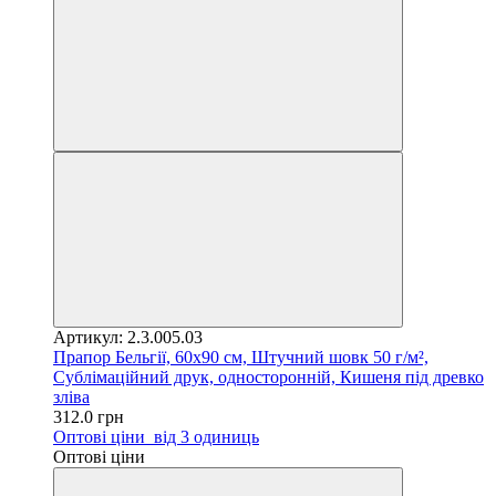
Артикул: 2.3.005.03
Прапор Бельгії, 60х90 см, Штучний шовк 50 г/м²,
Сублімаційний друк, односторонній, Кишеня під древко
зліва
312.0 грн
Оптові ціни
від 3 одиниць
Оптові ціни