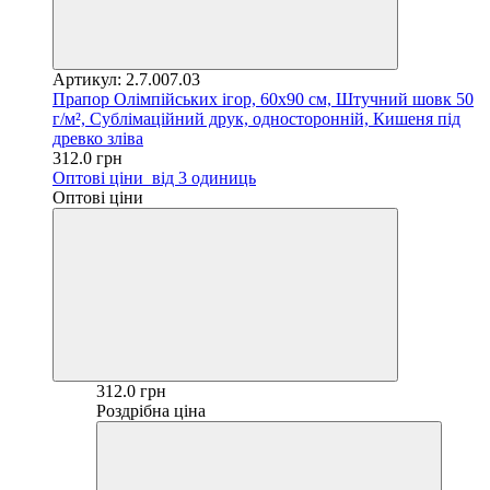
Артикул: 2.7.007.03
Прапор Олімпійських ігор, 60х90 см, Штучний шовк 50
г/м², Сублімаційний друк, односторонній, Кишеня під
древко зліва
312.0 грн
Оптові ціни
від 3 одиниць
Оптові ціни
312.0 грн
Роздрібна ціна