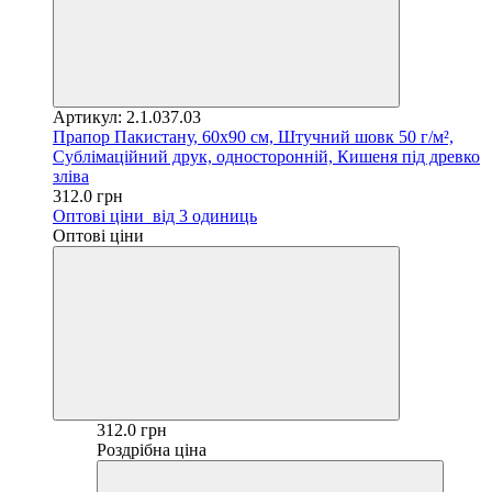
Артикул: 2.1.037.03
Прапор Пакистану, 60х90 см, Штучний шовк 50 г/м²,
Сублімаційний друк, односторонній, Кишеня під древко
зліва
312.0 грн
Оптові ціни
від 3 одиниць
Оптові ціни
312.0 грн
Роздрібна ціна