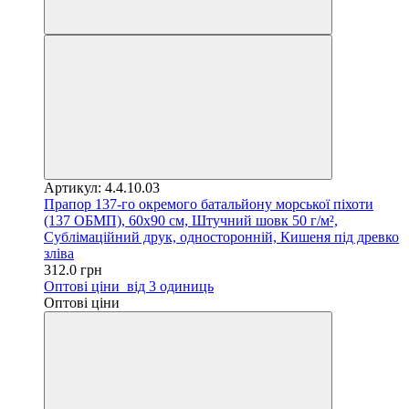
Артикул: 4.4.10.03
Прапор 137-го окремого батальйону морської піхоти
(137 ОБМП), 60х90 см, Штучний шовк 50 г/м²,
Сублімаційний друк, односторонній, Кишеня під древко
зліва
312.0 грн
Оптові ціни
від 3 одиниць
Оптові ціни