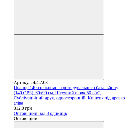
Артикул: 4.4.7.03
Прапор 140-го окремого розвідувального батальйону
(140 ОРБ), 60х90 см, Штучний шовк 50 г/м²,
Сублімаційний друк, односторонній, Кишеня під древко
зліва
312.0 грн
Оптові ціни
від 3 одиниць
Оптові ціни