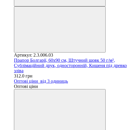
Артикул: 2.3.006.03
Прапор Болгарії, 60х90 см, Штучний шовк 50 г/м²,
Сублімаційний друк, односторонній, Кишеня під древко
зліва
312.0 грн
Оптові ціни
від 3 одиниць
Оптові ціни