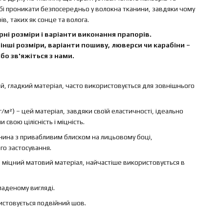
бі проникати безпосередньо у волокна тканини, завдяки чому
в, таких як сонце та волога.
ні розміри і варіанти виконання прапорів.
інші розміри, варіанти пошиву, люверси чи карабіни –
бо зв'яжіться з нами.
ий, гладкий матеріал, часто використовується для зовнішнього
г/м²) – цей матеріал, завдяки своїй еластичності, ідеально
свою цілісність і міцність.
канина з привабливим блиском на лицьовому боці,
го застосування.
 – міцний матовий матеріал, найчастіше використовується в
ладеному вигляді.
ристовується подвійний шов.