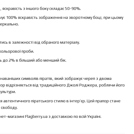
яскравість з іншого боку складає 50-90%.
ечує 100% яскравість зображення на зворотному боці, при цьому
еркально.
ись в залежності від обраного матеріалу.
кольорової проби.
ь до 2% в більший або менший бік.
знаваніших символів піратів, який зображує череп з двома
р відрізняється від традиційного Джолі Роджера, роблячи його
ультури.
 автентичного піратського стилю в інтер’єр. Цей прапор стане
 свободу.
т-магазині Flagberry.ua з доставкою по всій Україні.