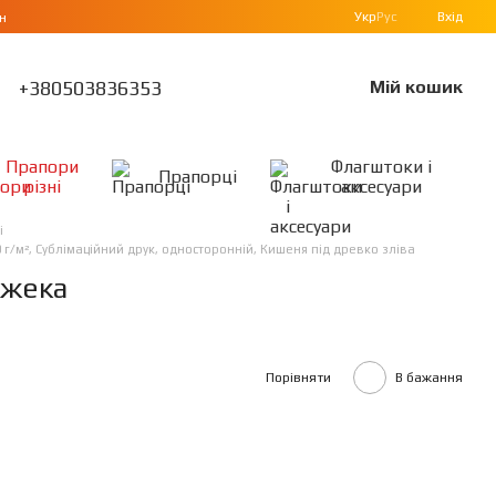
Укр
Рус
Вхід
н
+380503836353
Мій кошик
Прапори
Флагштоки і
Прапорці
різні
аксесуари
і
г/м², Сублімаційний друк, односторонній, Кишеня під древко зліва
Джека
Порівняти
В бажання