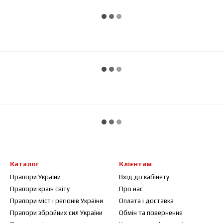
Каталог
Клієнтам
Прапори України
Вхід до кабінету
Прапори країн світу
Про нас
Прапори міст і регіонів України
Оплата і доставка
Прапори збройних сил України
Обмін та повернення