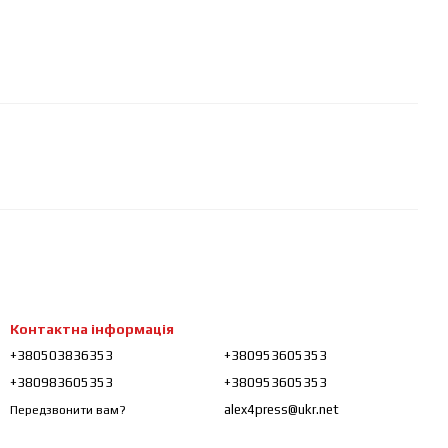
Контактна інформація
+380503836353
+380953605353
+380983605353
+380953605353
alex4press@ukr.net
Передзвонити вам?