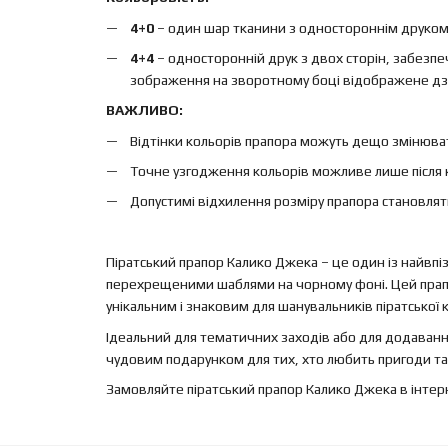
4+0
– один шар тканини з одностороннім друком, 
4+4
– односторонній друк з двох сторін, забезп
зображення на зворотному боці відображене дз
ВАЖЛИВО:
Відтінки кольорів прапора можуть дещо змінюват
Точне узгодження кольорів можливе лише після 
Допустимі відхилення розміру прапора становлят
Піратський прапор Калико Джека – це один із найвпі
перехрещеними шаблями на чорному фоні. Цей прапо
унікальним і знаковим для шанувальників піратської к
Ідеальний для тематичних заходів або для додавання
чудовим подарунком для тих, хто любить пригоди та
Замовляйте піратський прапор Калико Джека в інтерне