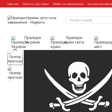
Перейти до основного контенту
Про нас
Оплата і доставка
Обмін та повернення
Контактна інфор
Прапори
Прапори
України
країн світу