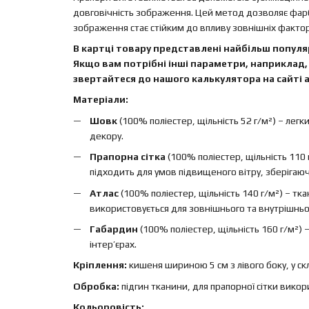
довговічність зображення. Цей метод дозволяє фар
зображення стає стійким до впливу зовнішніх факторі
В картці товару представлені найбільш популяр
Якщо вам потрібні інші параметри, наприклад, 
звертайтеся до нашого калькулятора на сайті а
Матеріали:
Шовк
(100% поліестер, щільність 52 г/м²) – легк
декору.
Прапорна сітка
(100% поліестер, щільність 110 
підходить для умов підвищеного вітру, зберігаючи 
Атлас
(100% поліестер, щільність 140 г/м²) – т
використовується для зовнішнього та внутрішньо
Габардин
(100% поліестер, щільність 160 г/м²)
інтер’єрах.
Кріплення:
кишеня шириною 5 см з лівого боку, у ск
Обробка:
підгин тканини, для прапорної сітки вико
Кольоровість: