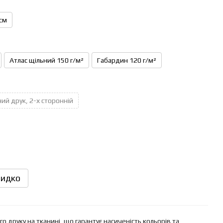
см
Атлас щільний 150 г/м²
Габардин 120 г/м²
ий друк, 2-х сторонній
идко
 друку на тканині, що гарантує насиченість кольорів та