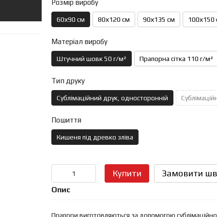
Розмір виробу
60х90 см
80х120 см
90х135 см
100х150 
Матеріал виробу
Штучний шовк 50 г/м²
Прапорна сітка 110 г/м²
Тип друку
Сублімаційний друк, односторонній
Сублімаційн
Пошиття
Кишеня під древко зліва
Купити
Замовити шв
Опис
Прапори виготовляються за допомогою сублімаційного