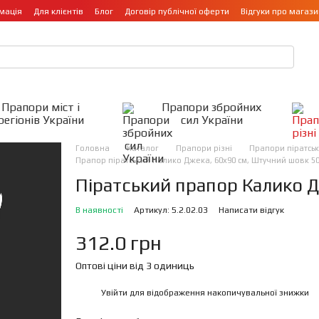
мація
Для клієнтів
Блог
Договір публічної оферти
Відгуки про магази
Прапори міст і
Прапори збройних
регіонів України
сил України
Головна
Каталог
Прапори різні
Прапори піратськ
Прапор піратський Калико Джека, 60х90 см, Штучний шовк 50 
Піратський прапор Калико 
В наявності
Артикул: 5.2.02.03
Написати відгук
312.0 грн
Оптові ціни від 3 одиниць
Увійти
для відображення накопичувальної знижки
%