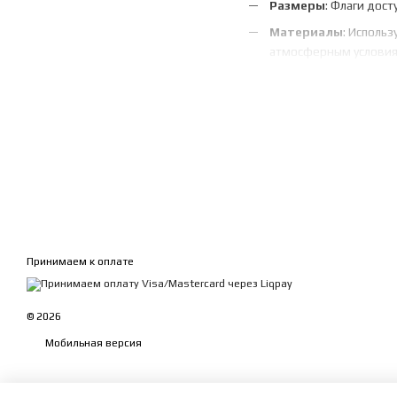
Размеры
: Флаги дос
Материалы
: Исполь
атмосферным условия
Назначение
: Идеаль
Выбирайте флаги КША от F
Принимаем к оплате
© 2026
Мобильная версия