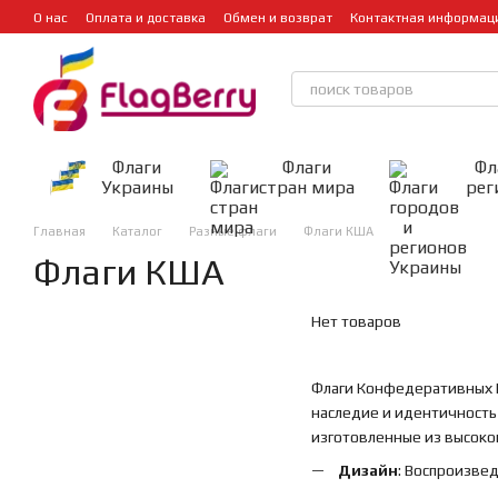
Перейти к основному контенту
О нас
Оплата и доставка
Обмен и возврат
Контактная информац
Флаги
Флаги
Фл
Украины
стран мира
рег
Главная
Каталог
Разные флаги
Флаги КША
Флаги КША
Нет товаров
Флаги Конфедеративных 
наследие и идентичность
изготовленные из высоко
Дизайн
: Воспроизве