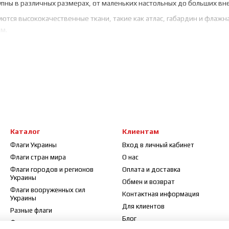
тупны в различных размерах, от маленьких настольных до больших вн
зуются высококачественные ткани, такие как атлас, габардин и флаж
м.
ны для исторических реконструкций, образовательных проектов, муз
lagberry.ua, чтобы почтить историческое наследие и сохранить пам
Каталог
Клиентам
Флаги Украины
Вход в личный кабинет
Флаги стран мира
О нас
Флаги городов и регионов
Оплата и доставка
Украины
Обмен и возврат
Флаги вооруженных сил
Контактная информация
Украины
Для клиентов
Разные флаги
Блог
Флажки