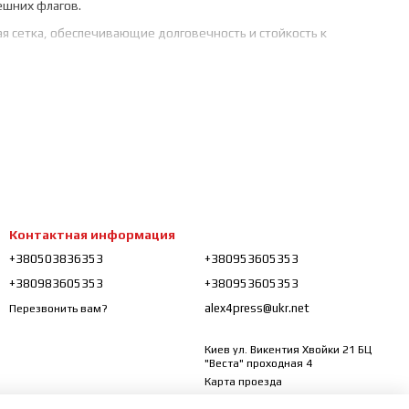
ешних флагов.
ная сетка, обеспечивающие долговечность и стойкость к
еев, а также для декора помещений.
ять о Гражданской войне в США.
Контактная информация
+380503836353
+380953605353
+380983605353
+380953605353
alex4press@ukr.net
Перезвонить вам?
Киев ул. Викентия Хвойки 21 БЦ
"Веста" проходная 4
Карта проезда