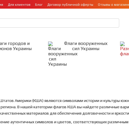
ия
Для клиентов
Блог
Договор публичной оферты
Отзывы о магазин
аги городов и
Флаги вооруженных
ионов Украины
сил Украины
Штатов Америки (КША) являются символами истории и культуры юж
 региона. В нашей категории флагов КША вы найдете различные ва
качественных материалов для обеспечения долговечности и яркости
дение аутентичных символов и цветов, соответствующих различным